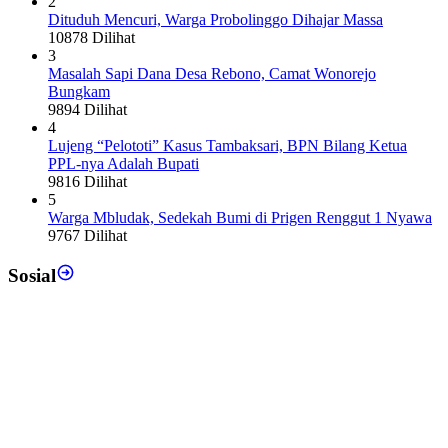
2
Dituduh Mencuri, Warga Probolinggo Dihajar Massa
10878 Dilihat
3
Masalah Sapi Dana Desa Rebono, Camat Wonorejo
Bungkam
9894 Dilihat
4
Lujeng “Pelototi” Kasus Tambaksari, BPN Bilang Ketua
PPL-nya Adalah Bupati
9816 Dilihat
5
Warga Mbludak, Sedekah Bumi di Prigen Renggut 1 Nyawa
9767 Dilihat
Sosial