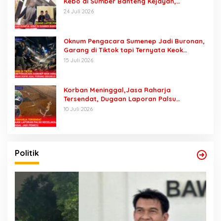
Kebo di Sumber Banteng Kejayan,
Keluarga Minta Segera Ditangkap
24 Juli 2026
Oknum Pengacara Sumenep Jadi Buronan,
Garang di Tiktok tapi Ternyata Keok
Dengan Laporan Seorang Sopir
15 Juli 2026
Korban Meninggal,Jasa Raharja
Tersendat, Dugaan Laporan Palsu
Kecelakaan Tunggal Jadi Pemicu
10 Juli 2026
Politik