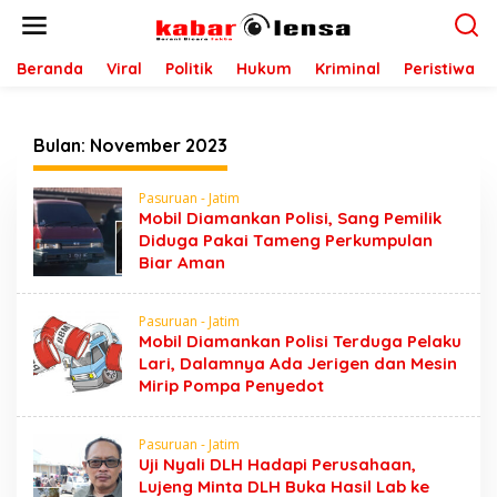
L
e
w
a
Beranda
Viral
Politik
Hukum
Kriminal
Peristiwa
t
i
k
Bulan:
November 2023
e
k
o
Pasuruan - Jatim
n
Mobil Diamankan Polisi, Sang Pemilik
t
Diduga Pakai Tameng Perkumpulan
e
Biar Aman
n
Pasuruan - Jatim
Mobil Diamankan Polisi Terduga Pelaku
Lari, Dalamnya Ada Jerigen dan Mesin
Mirip Pompa Penyedot
Pasuruan - Jatim
Uji Nyali DLH Hadapi Perusahaan,
Lujeng Minta DLH Buka Hasil Lab ke