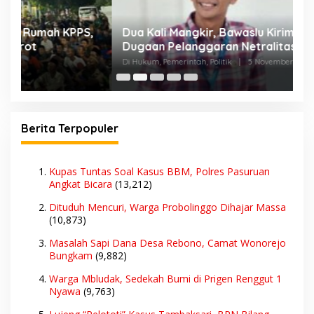
,
Dua Kali Mangkir, Bawaslu Kirim Rekom
T
Dugaan Pelanggaran Netralitas PJ Kades
D
Karangasem ke BKN Jakarta
Di Hukum, Pemerintah, Politik
|
5 November 2024
Di
Berita Terpopuler
Kupas Tuntas Soal Kasus BBM, Polres Pasuruan
Angkat Bicara
(13,212)
Dituduh Mencuri, Warga Probolinggo Dihajar Massa
(10,873)
Masalah Sapi Dana Desa Rebono, Camat Wonorejo
Bungkam
(9,882)
Warga Mbludak, Sedekah Bumi di Prigen Renggut 1
Nyawa
(9,763)