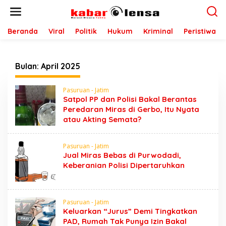
L
e
w
a
Beranda
Viral
Politik
Hukum
Kriminal
Peristiwa
t
i
k
Bulan:
April 2025
e
k
o
Pasuruan - Jatim
n
Satpol PP dan Polisi Bakal Berantas
t
Peredaran Miras di Gerbo, Itu Nyata
e
atau Akting Semata?
n
Pasuruan - Jatim
Jual Miras Bebas di Purwodadi,
Keberanian Polisi Dipertaruhkan
Pasuruan - Jatim
Keluarkan “Jurus” Demi Tingkatkan
PAD, Rumah Tak Punya Izin Bakal