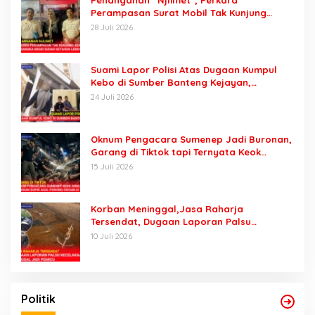
Penanganan “Njlimet”, Perkara
Perampasan Surat Mobil Tak Kunjung
Tersangka Padahal Setahun di Polres
28 Juli 2026
Pasuruan
Suami Lapor Polisi Atas Dugaan Kumpul
Kebo di Sumber Banteng Kejayan,
Keluarga Minta Segera Ditangkap
24 Juli 2026
Oknum Pengacara Sumenep Jadi Buronan,
Garang di Tiktok tapi Ternyata Keok
Dengan Laporan Seorang Sopir
15 Juli 2026
Korban Meninggal,Jasa Raharja
Tersendat, Dugaan Laporan Palsu
Kecelakaan Tunggal Jadi Pemicu
10 Juli 2026
Politik