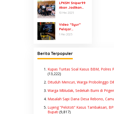
LPKSM Sniper99
Inovasi Digital
Akan Jadikan
Wartawan dan
10 Mei 2025
Lembaga Lain
Sebagai Mitra,
Video “Syur”
Masalah
Pelajar
Perlindungan
Purwodadi
1 Mei 2025
Konsumen Akan
Diselidiki Polisi,
Jadi Target
Ada Dugaan
Utama
Dijual 10 Ribu
Sekali Lihat
Berita Terpopuler
Kupas Tuntas Soal Kasus BBM, Polres P
(13,222)
Dituduh Mencuri, Warga Probolinggo Di
Warga Mbludak, Sedekah Bumi di Prige
Masalah Sapi Dana Desa Rebono, Cam
Lujeng “Pelototi” Kasus Tambaksari, B
Bupati
(9,817)