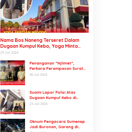
Nama Bos Naneng Terseret Dalam
Dugaan Kumpul Kebo, Yoga Minta
Orang Tuanya Juga Dipanggil Polisi
29 Juli 2026
Penanganan “Njlimet”,
Perkara Perampasan Surat
Mobil Tak Kunjung Tersangka
28 Juli 2026
Padahal Setahun di Polres
Pasuruan
Suami Lapor Polisi Atas
Dugaan Kumpul Kebo di
Sumber Banteng Kejayan,
24 Juli 2026
Keluarga Minta Segera
Ditangkap
Oknum Pengacara Sumenep
Jadi Buronan, Garang di
Tiktok tapi Ternyata Keok