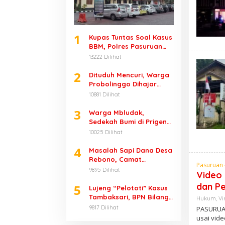
1
Kupas Tuntas Soal Kasus
BBM, Polres Pasuruan
Angkat Bicara
13222 Dilihat
2
Dituduh Mencuri, Warga
Probolinggo Dihajar
Massa
10881 Dilihat
3
Warga Mbludak,
Sedekah Bumi di Prigen
Renggut 1 Nyawa
10025 Dilihat
4
Masalah Sapi Dana Desa
Rebono, Camat
Pasuruan -
Wonorejo Bungkam
9895 Dilihat
Video
dan Pe
5
Lujeng “Pelototi” Kasus
Tambaksari, BPN Bilang
Hukum
,
Vi
Ketua PPL-nya Adalah
9817 Dilihat
PASURUAN
Bupati
usai vid