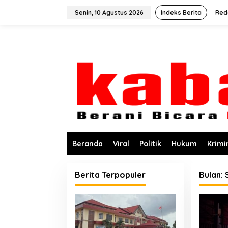
L
e
Senin, 10 Agustus 2026
Indeks Berita
Red
w
a
t
i
k
e
k
o
n
t
e
n
Beranda
Viral
Politik
Hukum
Krimi
Berita Terpopuler
Bulan: