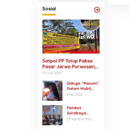
Sosial
Satpol PP Tutup Paksa
Pasar Jarwo Purwosari,
Pedagang Menjerit
29 Juni 2026
Karena Tak Bisa Jualan
Diduga “Mesum”
Dalam Mobil,
Pria Berseragam
8 Mei 2026
Dinas Digerebek
Satpol PP di
Pemkot
Perkantoran
Surabaya
Raci
Hidupkan
25 Agustus 2025
Gedung Diklat
Prigen Lewat