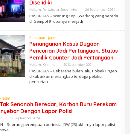
Diselidiki
Hukum
,
Pariwisata
,
Sosial
,
Viral
|
26 September 2024
O
L
PASURUAN – Warung Kopi (Warkop) yang berada
E
di Gempol 9 rupanya menjadi
H
A
D
M
Pasuruan - Jatim
I
Penanganan Kasus Dugaan
N
Pencurian Jadi Pertanyaan, Status
Pemilik Counter Jadi Pertanyaan
Hukum
,
Kriminal
|
20 September 2024
O
L
PASURUAN – Beberapa bulan lalu, Polsek Prigen
E
dikabarkan menangkap terduga pelaku
H
pencurian
A
D
M
I
 Jatim
N
 Tak Senonoh Beredar, Korban Buru Perekam
nyebar Dengan Lapor Polisi
ral
|
12 September 2024
O
L
 – Seorang perempuan berinisial DW (23) akhirnya lapor polisi
E
eonya
H