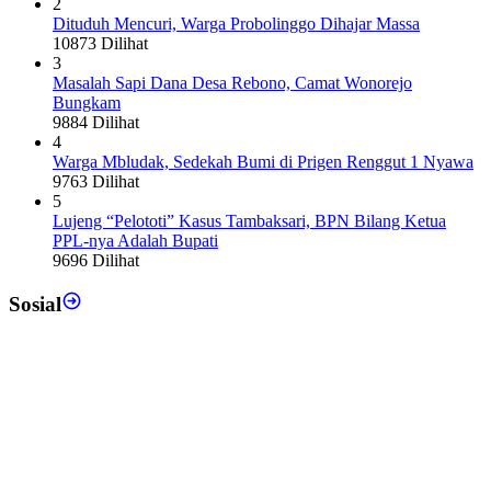
2
Dituduh Mencuri, Warga Probolinggo Dihajar Massa
10873 Dilihat
3
Masalah Sapi Dana Desa Rebono, Camat Wonorejo
Bungkam
9884 Dilihat
4
Warga Mbludak, Sedekah Bumi di Prigen Renggut 1 Nyawa
9763 Dilihat
5
Lujeng “Pelototi” Kasus Tambaksari, BPN Bilang Ketua
PPL-nya Adalah Bupati
9696 Dilihat
Sosial