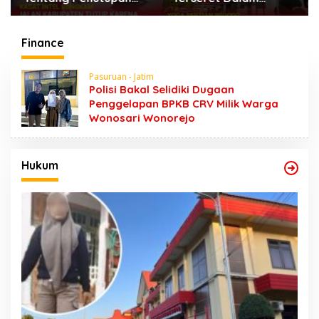
Jalan Karena Horeg di
Dugaan Kumpul Kebo,
Wonosari Wonorejo
Yoga Minta Orang
Tuanya Juga Dipanggil
Finance
Polisi
Pasuruan - Jatim
Polisi Bakal Selidiki Dugaan
Penggelapan BPKB CRV Milik Warga
Wonosari Wonorejo
Hukum