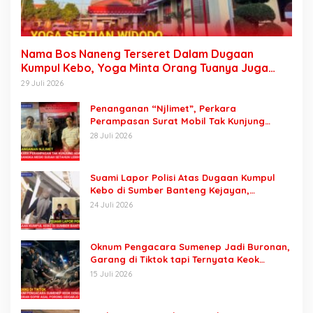
Nama Bos Naneng Terseret Dalam Dugaan
Kumpul Kebo, Yoga Minta Orang Tuanya Juga
Dipanggil Polisi
29 Juli 2026
Penanganan “Njlimet”, Perkara
Perampasan Surat Mobil Tak Kunjung
Tersangka Padahal Setahun di Polres
28 Juli 2026
Pasuruan
Suami Lapor Polisi Atas Dugaan Kumpul
Kebo di Sumber Banteng Kejayan,
Keluarga Minta Segera Ditangkap
24 Juli 2026
Oknum Pengacara Sumenep Jadi Buronan,
Garang di Tiktok tapi Ternyata Keok
Dengan Laporan Seorang Sopir
15 Juli 2026