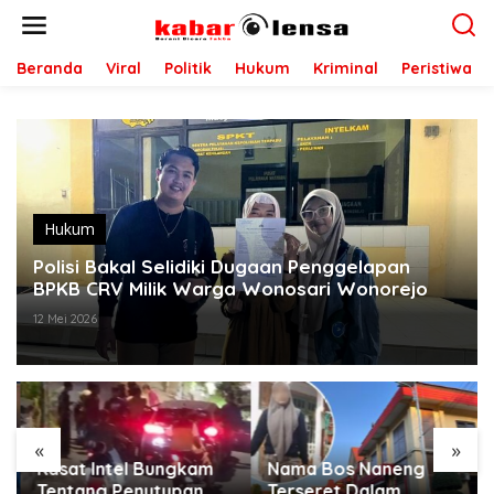
L
e
w
a
Beranda
Viral
Politik
Hukum
Kriminal
Peristiwa
t
i
k
e
k
o
n
t
Hukum
e
Polisi Bakal Selidiki Dugaan Penggelapan
n
BPKB CRV Milik Warga Wonosari Wonorejo
12 Mei 2026
«
»
Kasat Intel Bungkam
Nama Bos Naneng
Tentang Penutupan
Terseret Dalam