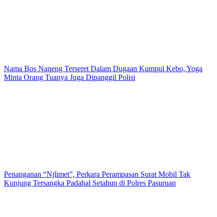
Nama Bos Naneng Terseret Dalam Dugaan Kumpul Kebo, Yoga
Minta Orang Tuanya Juga Dipanggil Polisi
Penanganan “Njlimet”, Perkara Perampasan Surat Mobil Tak
Kunjung Tersangka Padahal Setahun di Polres Pasuruan