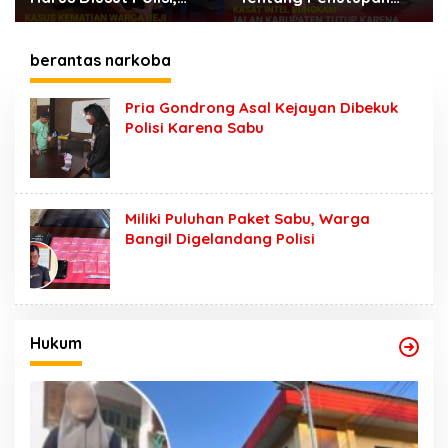
Jalan Karena Horeg di
Dugaan Kumpul Kebo,
Wonosari Wonorejo
Yoga Minta Orang
Tuanya Juga Dipanggil
berantas narkoba
Polisi
Pria Gondrong Asal Kejayan Dibekuk
Polisi Karena Sabu
Miliki Puluhan Paket Sabu, Warga
Bangil Digelandang Polisi
Hukum