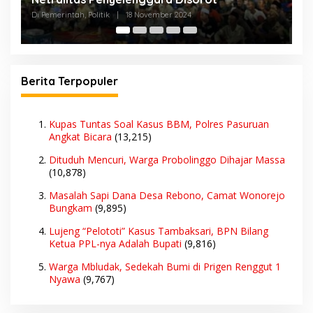
Karangasem ke BKN Jakarta
Di Hukum, Pemerintah, Politik
|
5 November 2024
Di
Berita Terpopuler
Kupas Tuntas Soal Kasus BBM, Polres Pasuruan
Angkat Bicara
(13,215)
Dituduh Mencuri, Warga Probolinggo Dihajar Massa
(10,878)
Masalah Sapi Dana Desa Rebono, Camat Wonorejo
Bungkam
(9,895)
Lujeng “Pelototi” Kasus Tambaksari, BPN Bilang
Ketua PPL-nya Adalah Bupati
(9,816)
Warga Mbludak, Sedekah Bumi di Prigen Renggut 1
Nyawa
(9,767)