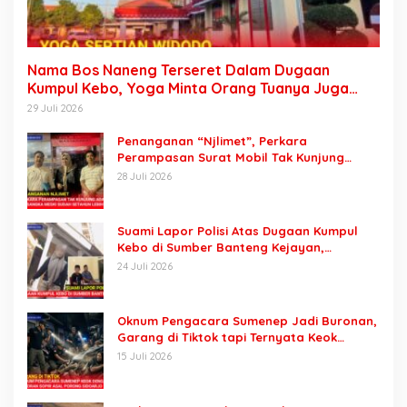
Nama Bos Naneng Terseret Dalam Dugaan
Kumpul Kebo, Yoga Minta Orang Tuanya Juga
Dipanggil Polisi
29 Juli 2026
Penanganan “Njlimet”, Perkara
Perampasan Surat Mobil Tak Kunjung
Tersangka Padahal Setahun di Polres
28 Juli 2026
Pasuruan
Suami Lapor Polisi Atas Dugaan Kumpul
Kebo di Sumber Banteng Kejayan,
Keluarga Minta Segera Ditangkap
24 Juli 2026
Oknum Pengacara Sumenep Jadi Buronan,
Garang di Tiktok tapi Ternyata Keok
Dengan Laporan Seorang Sopir
15 Juli 2026