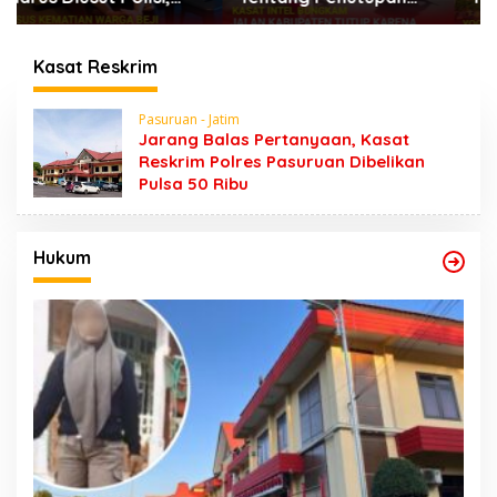
Jalan Karena Horeg di
Dugaan Kumpul Kebo,
Wonosari Wonorejo
Yoga Minta Orang
Tuanya Juga Dipanggil
Kasat Reskrim
Polisi
Pasuruan - Jatim
Jarang Balas Pertanyaan, Kasat
Reskrim Polres Pasuruan Dibelikan
Pulsa 50 Ribu
Hukum