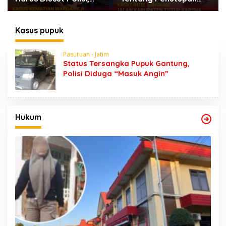
Jalan Karena Horeg di
Dugaan Kumpul Kebo,
Wonosari Wonorejo
Yoga Minta Orang
Tuanya Juga Dipanggil
Kasus pupuk
Polisi
Pasuruan - Jatim
Status Tersangka Pupuk Gantung,
Polisi Diduga “Masuk Angin”
Hukum