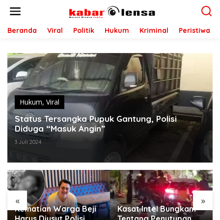
L
e
w
a
Beranda
Viral
Politik
Hukum
Kriminal
Peristiwa
t
i
k
e
k
o
n
t
Hukum
,
Viral
e
Status Tersangka Pupuk Gantung, Polisi
n
Diduga “Masuk Angin”
3 Juli 2024
«
»
Kasat Intel Bungkam
Nama Bos Naneng
Tentang Penutupan
Terseret Dalam