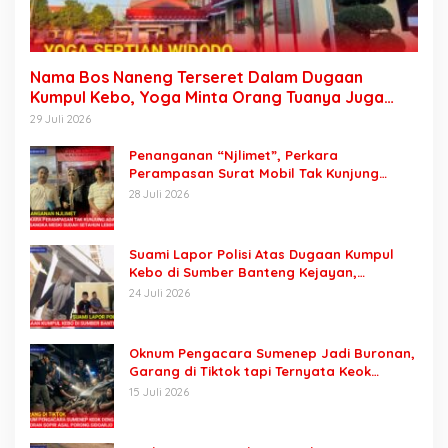
Nama Bos Naneng Terseret Dalam Dugaan
Kumpul Kebo, Yoga Minta Orang Tuanya Juga
Dipanggil Polisi
29 Juli 2026
Penanganan “Njlimet”, Perkara
Perampasan Surat Mobil Tak Kunjung
Tersangka Padahal Setahun di Polres
28 Juli 2026
Pasuruan
Suami Lapor Polisi Atas Dugaan Kumpul
Kebo di Sumber Banteng Kejayan,
Keluarga Minta Segera Ditangkap
24 Juli 2026
Oknum Pengacara Sumenep Jadi Buronan,
Garang di Tiktok tapi Ternyata Keok
Dengan Laporan Seorang Sopir
15 Juli 2026