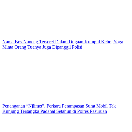
Nama Bos Naneng Terseret Dalam Dugaan Kumpul Kebo, Yoga
Minta Orang Tuanya Juga Dipanggil Polisi
Penanganan “Njlimet”, Perkara Perampasan Surat Mobil Tak
Kunjung Tersangka Padahal Setahun di Polres Pasuruan