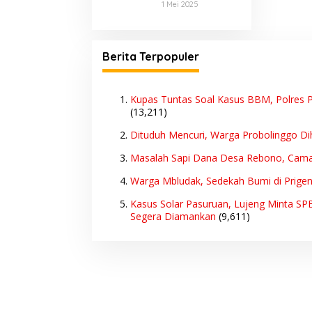
Purwodadi
1 Mei 2025
Konsumen Akan
Diselidiki Polisi,
Jadi Target
Ada Dugaan
Utama
Dijual 10 Ribu
Sekali Lihat
Berita Terpopuler
Kupas Tuntas Soal Kasus BBM, Polres P
(13,211)
Dituduh Mencuri, Warga Probolinggo Di
Masalah Sapi Dana Desa Rebono, Cam
Warga Mbludak, Sedekah Bumi di Prige
Kasus Solar Pasuruan, Lujeng Minta SP
Segera Diamankan
(9,611)