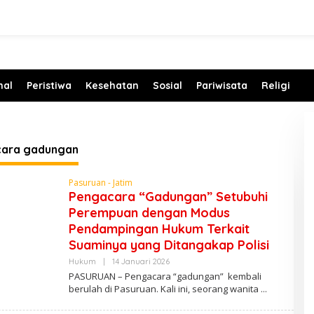
nal
Peristiwa
Kesehatan
Sosial
Pariwisata
Religi
ara gadungan
Pasuruan - Jatim
Pengacara “Gadungan” Setubuhi
Perempuan dengan Modus
Pendampingan Hukum Terkait
Suaminya yang Ditangakap Polisi
Hukum
|
14 Januari 2026
O
L
PASURUAN – Pengacara “gadungan” kembali
E
berulah di Pasuruan. Kali ini, seorang wanita
H
P
E