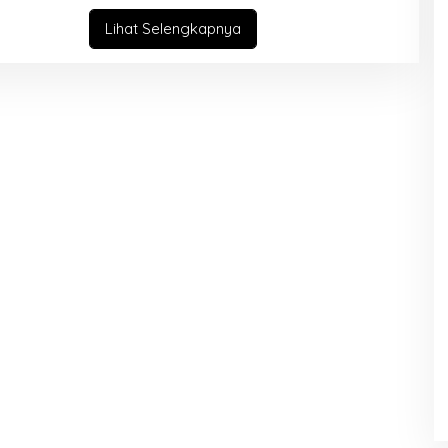
N
U
Lihat Selengkapnya
L
I
S