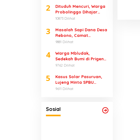
2
Dituduh Mencuri, Warga
Probolinggo Dihajar
Massa
10873 Dilihat
3
Masalah Sapi Dana Desa
Rebono, Camat
Wonorejo Bungkam
9881 Dilihat
4
Warga Mbludak,
Sedekah Bumi di Prigen
Renggut 1 Nyawa
9762 Dilihat
5
Kasus Solar Pasuruan,
Lujeng Minta SPBU
Disegel dan Diperiksa,
9611 Dilihat
CCTV Segera Diamankan
Sosial