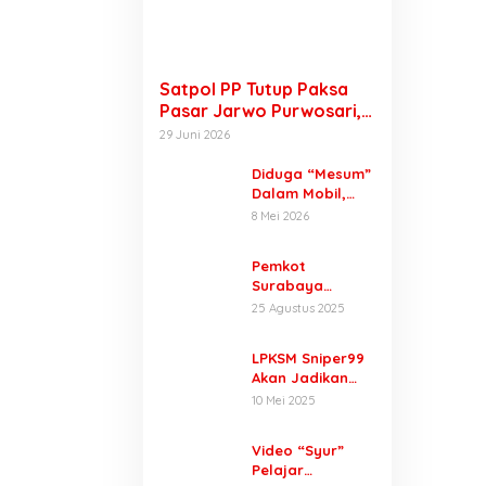
Satpol PP Tutup Paksa
Pasar Jarwo Purwosari,
Pedagang Menjerit
29 Juni 2026
Karena Tak Bisa Jualan
Diduga “Mesum”
Dalam Mobil,
Pria Berseragam
8 Mei 2026
Dinas Digerebek
Satpol PP di
Pemkot
Perkantoran
Surabaya
Raci
Hidupkan
25 Agustus 2025
Gedung Diklat
Prigen Lewat
LPKSM Sniper99
Inovasi Digital
Akan Jadikan
Wartawan dan
10 Mei 2025
Lembaga Lain
Sebagai Mitra,
Video “Syur”
Masalah
Pelajar
Perlindungan