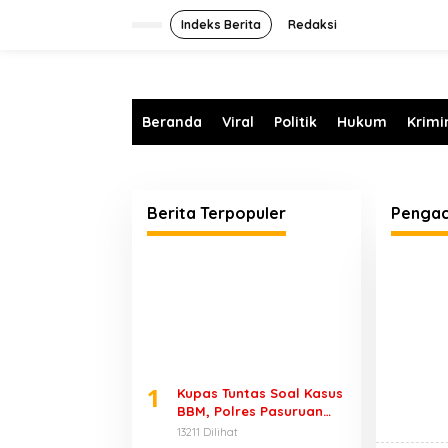
L
e
Indeks Berita
Redaksi
w
a
t
i
k
Beranda
Viral
Politik
Hukum
Krimi
e
k
o
n
t
Berita Terpopuler
Pengac
e
n
1
Kupas Tuntas Soal Kasus
BBM, Polres Pasuruan
Angkat Bicara
13211 Dilihat