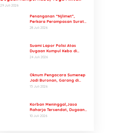
Orang Tuanya Juga Dipanggil Polisi
29 Juli 2026
Penanganan “Njlimet”,
Perkara Perampasan Surat
Mobil Tak Kunjung Tersangka
28 Juli 2026
Padahal Setahun di Polres
Pasuruan
Suami Lapor Polisi Atas
Dugaan Kumpul Kebo di
Sumber Banteng Kejayan,
24 Juli 2026
Keluarga Minta Segera
Ditangkap
Oknum Pengacara Sumenep
Jadi Buronan, Garang di
Tiktok tapi Ternyata Keok
15 Juli 2026
Dengan Laporan Seorang
Sopir
Korban Meninggal,Jasa
Raharja Tersendat, Dugaan
Laporan Palsu Kecelakaan
10 Juli 2026
Tunggal Jadi Pemicu