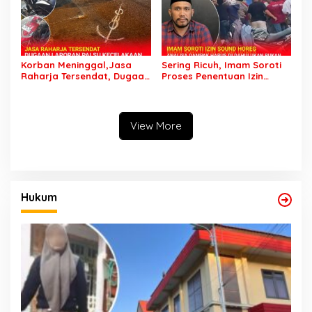
Korban Meninggal,Jasa
Sering Ricuh, Imam Soroti
Raharja Tersendat, Dugaan
Proses Penentuan Izin
Laporan Palsu Kecelakaan
Sound Horeg : Jangan
Tunggal Jadi Pemicu
Asyik Keluarkan Izin Saja
View More
Hukum