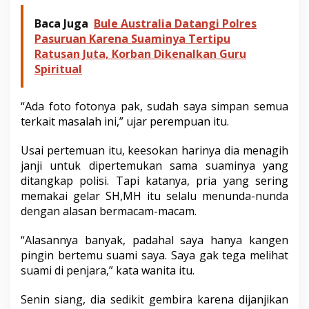
a
i
Baca Juga
Bule Australia Datangi Polres
t
Pasuruan Karena Suaminya Tertipu
S
Ratusan Juta, Korban Dikenalkan Guru
u
Spiritual
a
m
i
“Ada foto fotonya pak, sudah saya simpan semua
n
terkait masalah ini,” ujar perempuan itu.
y
a
y
Usai pertemuan itu, keesokan harinya dia menagih
a
janji untuk dipertemukan sama suaminya yang
n
ditangkap polisi. Tapi katanya, pria yang sering
g
memakai gelar SH,MH itu selalu menunda-nunda
D
i
dengan alasan bermacam-macam.
t
a
“Alasannya banyak, padahal saya hanya kangen
n
pingin bertemu suami saya. Saya gak tega melihat
g
suami di penjara,” kata wanita itu.
a
k
a
Senin siang, dia sedikit gembira karena dijanjikan
p