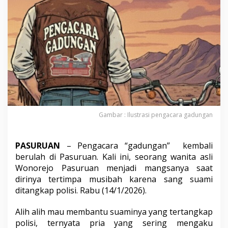
"
S
e
t
u
b
u
h
i
P
e
r
e
Gambar : Ilustrasi pengacara gadungan
m
p
u
PASURUAN
– Pengacara “gadungan” kembali
a
berulah di Pasuruan. Kali ini, seorang wanita asli
n
Wonorejo Pasuruan menjadi mangsanya saat
d
dirinya tertimpa musibah karena sang suami
e
n
ditangkap polisi. Rabu (14/1/2026).
g
a
Alih alih mau membantu suaminya yang tertangkap
n
polisi, ternyata pria yang sering mengaku
M