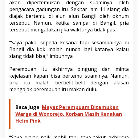
akan dipertemukan dengan suaminya oleh
P
pengacara gadungan itu. Sekitar jam 11 siang dia
o
diajak bertemu di alun alun Bangil oleh oknum
l
i
tersebut. Namun, ketika sampai di Bangil, pria
s
tersebut mengatakan jika waktunya tidak pas.
i
“Saya pakai sepeda kesana tapi sesampainya di
Bangil dia kok malah nunda lagi katanya kalau
siang tidak bisa,” imbuhnya.
Perempuan itu akhirnya bingung dan minta
kejelasan kapan bisa bertemu suaminya. Namun,
pria itu malah berbelit-belit dengan alasan
mengajak perempuan itu makan dulu.
Baca Juga
Mayat Perempuam Ditemukan
Warga di Wonorejo, Korban Masih Kenakan
Helm Pink
“Saya diajak naik mobil tapi saya takut akhirnya