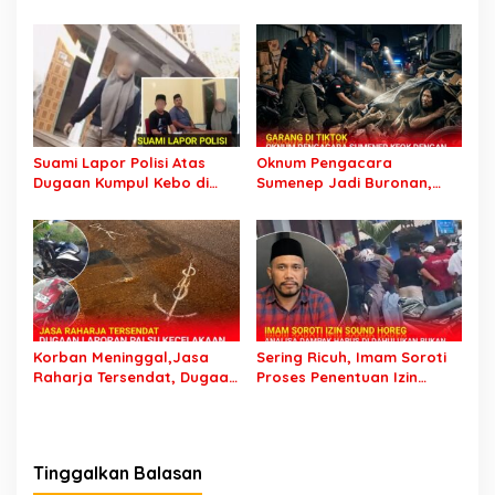
Kebo, Yoga Minta Orang
Mobil Tak Kunjung
Tuanya Juga Dipanggil
Tersangka Padahal
Polisi
Setahun di Polres Pasuruan
Suami Lapor Polisi Atas
Oknum Pengacara
Dugaan Kumpul Kebo di
Sumenep Jadi Buronan,
Sumber Banteng Kejayan,
Garang di Tiktok tapi
Keluarga Minta Segera
Ternyata Keok Dengan
Ditangkap
Laporan Seorang Sopir
Korban Meninggal,Jasa
Sering Ricuh, Imam Soroti
Raharja Tersendat, Dugaan
Proses Penentuan Izin
Laporan Palsu Kecelakaan
Sound Horeg : Jangan
Tunggal Jadi Pemicu
Asyik Keluarkan Izin Saja
Tinggalkan Balasan