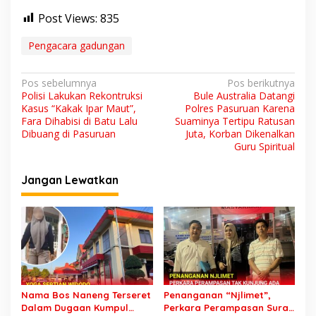
Post Views:
835
Pengacara gadungan
N
Pos sebelumnya
Pos berikutnya
Polisi Lakukan Rekontruksi
Bule Australia Datangi
a
Kasus “Kakak Ipar Maut”,
Polres Pasuruan Karena
v
Fara Dihabisi di Batu Lalu
Suaminya Tertipu Ratusan
Dibuang di Pasuruan
Juta, Korban Dikenalkan
i
Guru Spiritual
g
Jangan Lewatkan
a
s
i
p
o
s
Nama Bos Naneng Terseret
Penanganan “Njlimet”,
Dalam Dugaan Kumpul
Perkara Perampasan Surat