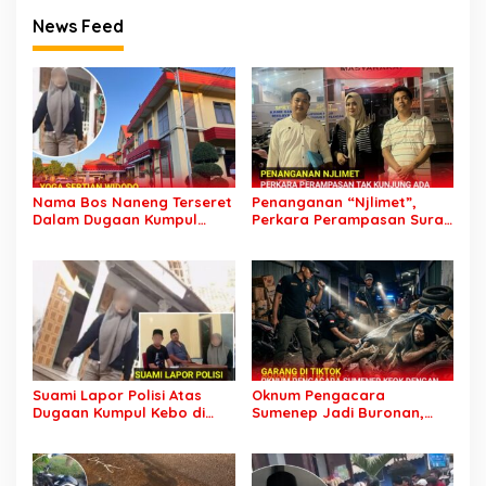
News Feed
Nama Bos Naneng Terseret
Penanganan “Njlimet”,
Dalam Dugaan Kumpul
Perkara Perampasan Surat
Kebo, Yoga Minta Orang
Mobil Tak Kunjung
Tuanya Juga Dipanggil
Tersangka Padahal
Polisi
Setahun di Polres Pasuruan
Suami Lapor Polisi Atas
Oknum Pengacara
Dugaan Kumpul Kebo di
Sumenep Jadi Buronan,
Sumber Banteng Kejayan,
Garang di Tiktok tapi
Keluarga Minta Segera
Ternyata Keok Dengan
Ditangkap
Laporan Seorang Sopir