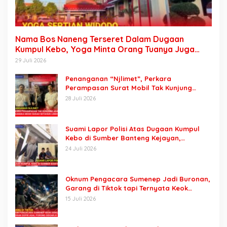
Nama Bos Naneng Terseret Dalam Dugaan
Kumpul Kebo, Yoga Minta Orang Tuanya Juga
Dipanggil Polisi
29 Juli 2026
Penanganan “Njlimet”, Perkara
Perampasan Surat Mobil Tak Kunjung
Tersangka Padahal Setahun di Polres
28 Juli 2026
Pasuruan
Suami Lapor Polisi Atas Dugaan Kumpul
Kebo di Sumber Banteng Kejayan,
Keluarga Minta Segera Ditangkap
24 Juli 2026
Oknum Pengacara Sumenep Jadi Buronan,
Garang di Tiktok tapi Ternyata Keok
Dengan Laporan Seorang Sopir
15 Juli 2026