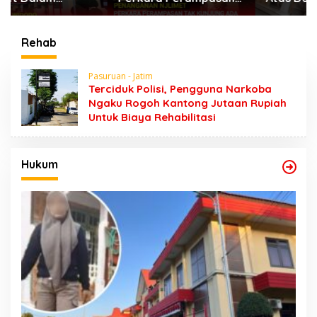
Surat Mobil Tak
Kebo di Sumber
Kunjung Tersangka
Banteng Kejayan,
Padahal Setahun di
Keluarga Minta
Rehab
Polres Pasuruan
Segera Ditangkap
Pasuruan - Jatim
Terciduk Polisi, Pengguna Narkoba
Ngaku Rogoh Kantong Jutaan Rupiah
Untuk Biaya Rehabilitasi
Hukum