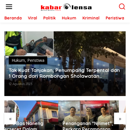
L
e
w
a
Beranda
Viral
Politik
Hukum
Kriminal
Peristiwa
t
i
k
e
k
o
n
t
Hukum
,
Peristiwa
e
Tak Kuat Tanjakan, Penumpang Terpental dan
n
1 Orang dari Rombongan Sholawatan
Meninggal
12 Agustus 2023
«
»
Penanganan “Njlimet”,
Suami Lapor Polisi
Perkara Perampasan
Atas Dugaan Kumpul