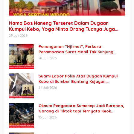
Nama Bos Naneng Terseret Dalam Dugaan
Kumpul Kebo, Yoga Minta Orang Tuanya Juga
Dipanggil Polisi
29 Juli 2026
Penanganan “Njlimet”, Perkara
Perampasan Surat Mobil Tak Kunjung
Tersangka Padahal Setahun di Polres
28 Juli 2026
Pasuruan
Suami Lapor Polisi Atas Dugaan Kumpul
Kebo di Sumber Banteng Kejayan,
Keluarga Minta Segera Ditangkap
24 Juli 2026
Oknum Pengacara Sumenep Jadi Buronan,
Garang di Tiktok tapi Ternyata Keok
Dengan Laporan Seorang Sopir
15 Juli 2026