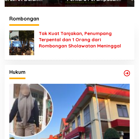
Surat Mobil Tak
Kebo di Sumber
Kunjung Tersangka
Banteng Kejayan,
Padahal Setahun di
Keluarga Minta
Rombongan
Polres Pasuruan
Segera Ditangkap
Tak Kuat Tanjakan, Penumpang
Terpental dan 1 Orang dari
Rombongan Sholawatan Meninggal
Hukum