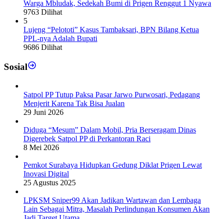
Warga Mbludak, Sedekah Bumi di Prigen Renggut 1 Nyawa
9763 Dilihat
5
Lujeng “Pelototi” Kasus Tambaksari, BPN Bilang Ketua
PPL-nya Adalah Bupati
9686 Dilihat
Sosial
Satpol PP Tutup Paksa Pasar Jarwo Purwosari, Pedagang
Menjerit Karena Tak Bisa Jualan
29 Juni 2026
Diduga “Mesum” Dalam Mobil, Pria Berseragam Dinas
Digerebek Satpol PP di Perkantoran Raci
8 Mei 2026
Pemkot Surabaya Hidupkan Gedung Diklat Prigen Lewat
Inovasi Digital
25 Agustus 2025
LPKSM Sniper99 Akan Jadikan Wartawan dan Lembaga
Lain Sebagai Mitra, Masalah Perlindungan Konsumen Akan
Jadi Target Utama