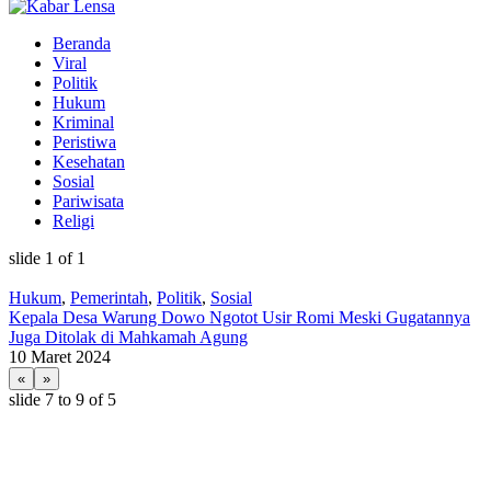
Beranda
Viral
Politik
Hukum
Kriminal
Peristiwa
Kesehatan
Sosial
Pariwisata
Religi
slide
1
of 1
Hukum
,
Pemerintah
,
Politik
,
Sosial
Kepala Desa Warung Dowo Ngotot Usir Romi Meski Gugatannya
Juga Ditolak di Mahkamah Agung
10 Maret 2024
«
»
slide
7 to 9
of 5