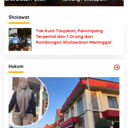
Jalan Karena Horeg di
Dugaan Kumpul Kebo,
Wonosari Wonorejo
Yoga Minta Orang
Tuanya Juga Dipanggil
Sholawat
Polisi
Tak Kuat Tanjakan, Penumpang
Terpental dan 1 Orang dari
Rombongan Sholawatan Meninggal
Hukum