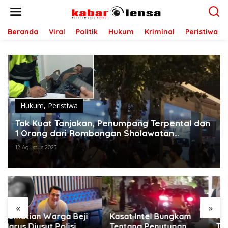
L
e
w
a
Beranda
Viral
Politik
Hukum
Kriminal
Peristiwa
t
i
k
e
k
o
n
t
Hukum
,
Peristiwa
e
Tak Kuat Tanjakan, Penumpang Terpental dan
n
1 Orang dari Rombongan Sholawatan
Meninggal
12 Agustus 2023
«
»
Kasat Intel Bungkam
Nama Bos Naneng
Tentang Penutupan
Terseret Dalam