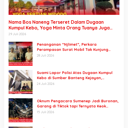
Nama Bos Naneng Terseret Dalam Dugaan
Kumpul Kebo, Yoga Minta Orang Tuanya Juga
Dipanggil Polisi
29 Juli 2026
Penanganan “Njlimet”, Perkara
Perampasan Surat Mobil Tak Kunjung
Tersangka Padahal Setahun di Polres
28 Juli 2026
Pasuruan
Suami Lapor Polisi Atas Dugaan Kumpul
Kebo di Sumber Banteng Kejayan,
Keluarga Minta Segera Ditangkap
24 Juli 2026
Oknum Pengacara Sumenep Jadi Buronan,
Garang di Tiktok tapi Ternyata Keok
Dengan Laporan Seorang Sopir
15 Juli 2026