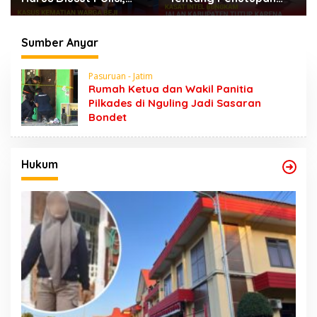
Jalan Karena Horeg di
Dugaan Kumpul Kebo,
Wonosari Wonorejo
Yoga Minta Orang
Tuanya Juga Dipanggil
Sumber Anyar
Polisi
Pasuruan - Jatim
Rumah Ketua dan Wakil Panitia
Pilkades di Nguling Jadi Sasaran
Bondet
Hukum