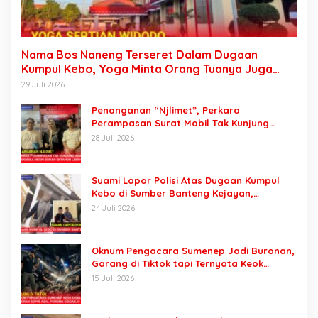
Nama Bos Naneng Terseret Dalam Dugaan
Kumpul Kebo, Yoga Minta Orang Tuanya Juga
Dipanggil Polisi
29 Juli 2026
Penanganan “Njlimet”, Perkara
Perampasan Surat Mobil Tak Kunjung
Tersangka Padahal Setahun di Polres
28 Juli 2026
Pasuruan
Suami Lapor Polisi Atas Dugaan Kumpul
Kebo di Sumber Banteng Kejayan,
Keluarga Minta Segera Ditangkap
24 Juli 2026
Oknum Pengacara Sumenep Jadi Buronan,
Garang di Tiktok tapi Ternyata Keok
Dengan Laporan Seorang Sopir
15 Juli 2026