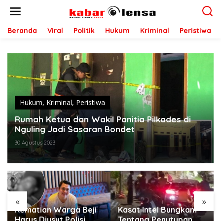
L
e
w
a
Beranda
Viral
Politik
Hukum
Kriminal
Peristiwa
t
i
k
e
k
o
n
t
Hukum
,
Kriminal
,
Peristiwa
e
Rumah Ketua dan Wakil Panitia Pilkades di
n
Nguling Jadi Sasaran Bondet
30 Agustus 2023
«
»
Kasat Intel Bungkam
Nama Bos Naneng
Tentang Penutupan
Terseret Dalam