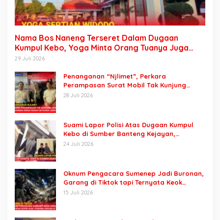
Nama Bos Naneng Terseret Dalam Dugaan
Kumpul Kebo, Yoga Minta Orang Tuanya Juga
Dipanggil Polisi
29 Juli 2026
Penanganan “Njlimet”, Perkara
Perampasan Surat Mobil Tak Kunjung
Tersangka Padahal Setahun di Polres
28 Juli 2026
Pasuruan
Suami Lapor Polisi Atas Dugaan Kumpul
Kebo di Sumber Banteng Kejayan,
Keluarga Minta Segera Ditangkap
24 Juli 2026
Oknum Pengacara Sumenep Jadi Buronan,
Garang di Tiktok tapi Ternyata Keok
Dengan Laporan Seorang Sopir
15 Juli 2026