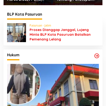
Jalan Karena Horeg di
Dugaan Kumpul Kebo,
Wonosari Wonorejo
Yoga Minta Orang
Tuanya Juga Dipanggil
BLP Kota Pasuruan
Polisi
Pasuruan - Jatim
Proses Dianggap Janggal, Lujeng
Minta BLP Kota Pasuruan Batalkan
Pemenang Lelang
Hukum