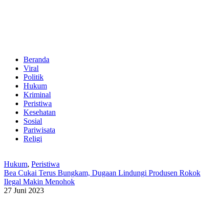
Beranda
Viral
Politik
Hukum
Kriminal
Peristiwa
Kesehatan
Sosial
Pariwisata
Religi
Hukum
,
Peristiwa
Bea Cukai Terus Bungkam, Dugaan Lindungi Produsen Rokok
Ilegal Makin Menohok
27 Juni 2023