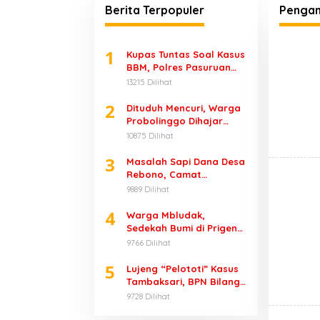
Polisi
Berita Terpopuler
Pengan
1
Kupas Tuntas Soal Kasus
BBM, Polres Pasuruan
Angkat Bicara
13215 Dilihat
2
Dituduh Mencuri, Warga
Probolinggo Dihajar
Massa
10875 Dilihat
3
Masalah Sapi Dana Desa
Rebono, Camat
Wonorejo Bungkam
9889 Dilihat
4
Warga Mbludak,
Sedekah Bumi di Prigen
Renggut 1 Nyawa
9766 Dilihat
5
Lujeng “Pelototi” Kasus
Tambaksari, BPN Bilang
Ketua PPL-nya Adalah
9728 Dilihat
Bupati