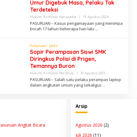
Umur Digebuk Masa, Pelaku Tak
S
Terdeteksi
Hukum
,
Kriminal
,
Pariwisata
|
15 Agustus 2024
O
L
PASURUAN – Kasus penganiayaan yang menimpa
E
bocah 17 tahun beberapa hari lalu
H
A
D
M
Pasuruan - Jatim
I
Sopir Perampasan Siswi SMK
N
Diringkus Polisi di Prigen,
Temannya Buron
Hukum
,
Kriminal
,
Peristiwa
|
31 Agustus 2023
O
L
PASURUAN – Salah satu pelaku perampas laptop
E
dalam angkutan umum yang sekaligus
H
A
D
M
I
Arsip
N
asuruan Angkat Bicara
Agustus 2026
(2)
Juli 2026
(11)