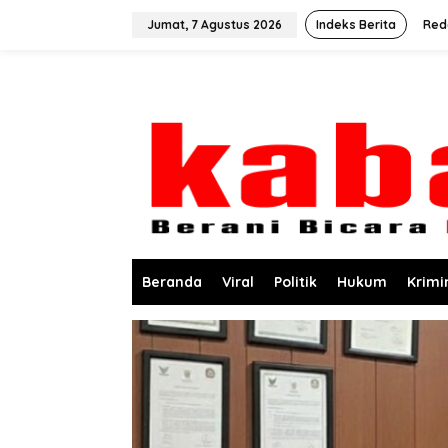
L
e
Jumat, 7 Agustus 2026
Indeks Berita
Red
w
a
t
i
k
e
k
o
n
t
e
n
Beranda
Viral
Politik
Hukum
Krimi