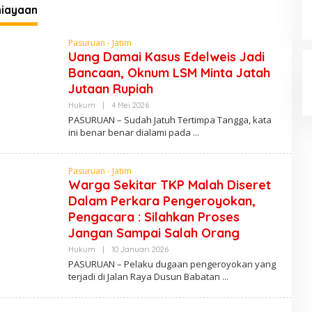
Setahun di Polres Pasuruan
D
iayaan
Calon Bupati Nobar di Halaman
Pasuruan - Jatim
Rumah KPPS, Netralitas
Uang Damai Kasus Edelweis Jadi
Penyelenggara Disorot
Di Pemerintah, Politik
|
18 November 2024
Bancaan, Oknum LSM Minta Jatah
Jutaan Rupiah
Hukum
|
4 Mei 2026
O
L
PASURUAN – Sudah Jatuh Tertimpa Tangga, kata
E
ini benar benar dialami pada
H
P
E
N
Pasuruan - Jatim
U
Warga Sekitar TKP Malah Diseret
L
I
Dalam Perkara Pengeroyokan,
S
Pengacara : Silahkan Proses
Jangan Sampai Salah Orang
Hukum
|
10 Januari 2026
O
L
PASURUAN – Pelaku dugaan pengeroyokan yang
E
terjadi di Jalan Raya Dusun Babatan
H
P
E
N