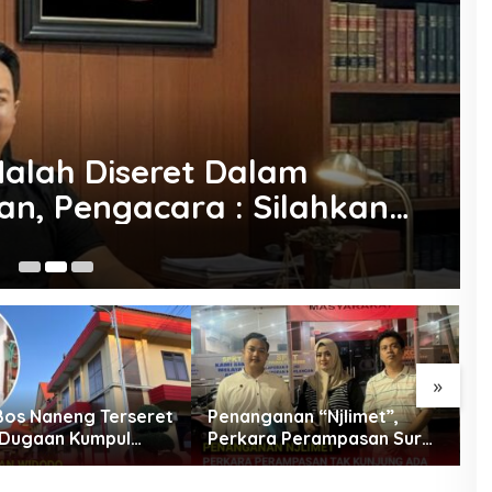
alah Diseret Dalam
n, Pengacara : Silahkan
ai Salah Orang
22
»
os Naneng Terseret
Penanganan “Njlimet”,
S
Dugaan Kumpul
Perkara Perampasan Surat
D
Yoga Minta Orang
Mobil Tak Kunjung
S
 Juga Dipanggil
Tersangka Padahal
K