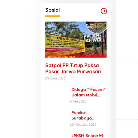
Sosial
Satpol PP Tutup Paksa
Pasar Jarwo Purwosari,
Pedagang Menjerit
29 Juni 2026
Karena Tak Bisa Jualan
Diduga “Mesum”
Dalam Mobil,
Pria Berseragam
8 Mei 2026
Dinas Digerebek
Satpol PP di
Pemkot
Perkantoran
Surabaya
Raci
Hidupkan
25 Agustus 2025
Gedung Diklat
Prigen Lewat
LPKSM Sniper99