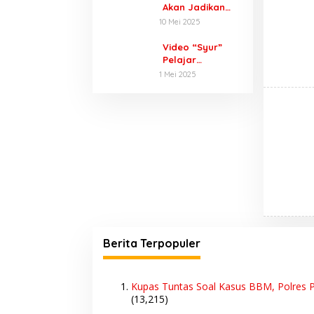
Inovasi Digital
Akan Jadikan
Wartawan dan
10 Mei 2025
Lembaga Lain
Sebagai Mitra,
Video “Syur”
Masalah
Pelajar
Perlindungan
Purwodadi
1 Mei 2025
Konsumen Akan
Diselidiki Polisi,
Jadi Target
Ada Dugaan
Utama
Dijual 10 Ribu
Sekali Lihat
Berita Terpopuler
Kupas Tuntas Soal Kasus BBM, Polres P
(13,215)