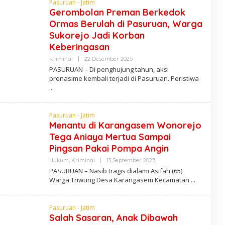
Pasuruan - Jatim
U
Gerombolan Preman Berkedok
L
I
Ormas Berulah di Pasuruan, Warga
S
Sukorejo Jadi Korban
Keberingasan
Kriminal
|
22 Desember 2025
O
L
PASURUAN – Di penghujung tahun, aksi
E
prenasime kembali terjadi di Pasuruan. Peristiwa
H
P
E
N
U
Pasuruan - Jatim
L
I
Menantu di Karangasem Wonorejo
S
Tega Aniaya Mertua Sampai
Pingsan Pakai Pompa Angin
Hukum
,
Kriminal
|
13 September 2025
O
L
PASURUAN – Nasib tragis dialami Asifah (65)
E
Warga Triwung Desa Karangasem Kecamatan
H
P
E
N
Pasuruan - Jatim
U
Salah Sasaran, Anak Dibawah
L
I