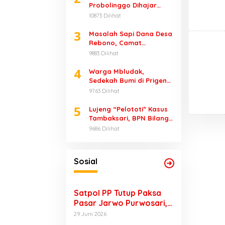
Probolinggo Dihajar
Massa
10873 Dilihat
3
Masalah Sapi Dana Desa
Rebono, Camat
Wonorejo Bungkam
9883 Dilihat
4
Warga Mbludak,
Sedekah Bumi di Prigen
Renggut 1 Nyawa
9763 Dilihat
5
Lujeng “Pelototi” Kasus
Tambaksari, BPN Bilang
Ketua PPL-nya Adalah
9686 Dilihat
Bupati
Sosial
Satpol PP Tutup Paksa
Pasar Jarwo Purwosari,
Pedagang Menjerit
29 Juni 2026
Karena Tak Bisa Jualan