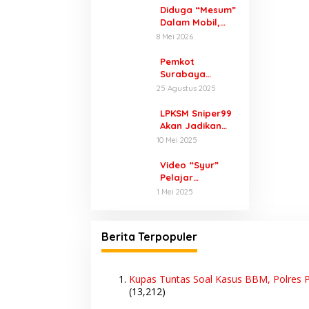
Diduga “Mesum”
Dalam Mobil,
Pria Berseragam
8 Mei 2026
Dinas Digerebek
Satpol PP di
Pemkot
Perkantoran
Surabaya
Raci
Hidupkan
25 Agustus 2025
Gedung Diklat
Prigen Lewat
LPKSM Sniper99
Inovasi Digital
Akan Jadikan
Wartawan dan
10 Mei 2025
Lembaga Lain
Sebagai Mitra,
Video “Syur”
Masalah
Pelajar
Perlindungan
Purwodadi
1 Mei 2025
Konsumen Akan
Diselidiki Polisi,
Jadi Target
Ada Dugaan
Utama
Dijual 10 Ribu
Berita Terpopuler
Sekali Lihat
Kupas Tuntas Soal Kasus BBM, Polres P
(13,212)