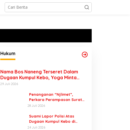
Hukum
Nama Bos Naneng Terseret Dalam
Dugaan Kumpul Kebo, Yoga Minta
Orang Tuanya Juga Dipanggil Polisi
29 Juli 2026
Penanganan “Njlimet”,
Perkara Perampasan Surat
Mobil Tak Kunjung Tersangka
28 Juli 2026
Padahal Setahun di Polres
Pasuruan
Suami Lapor Polisi Atas
Hukum
Dugaan Kumpul Kebo di
“Suhu” Saat Pelarian, DPO Min
Sumber Banteng Kejayan,
24 Juli 2026