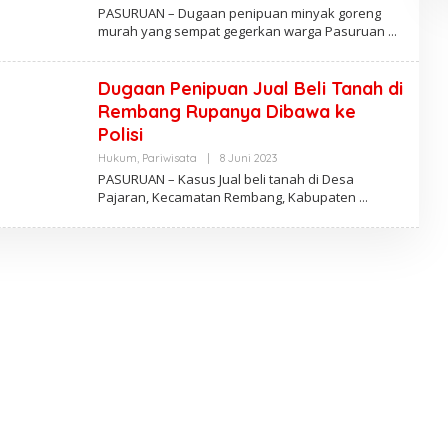
L
PASURUAN – Dugaan penipuan minyak goreng
E
murah yang sempat gegerkan warga Pasuruan
H
P
E
N
Dugaan Penipuan Jual Beli Tanah di
U
L
Rembang Rupanya Dibawa ke
I
Polisi
S
Hukum
,
Pariwisata
|
8 Juni 2023
O
L
PASURUAN – Kasus Jual beli tanah di Desa
E
Pajaran, Kecamatan Rembang, Kabupaten
H
A
D
M
I
N