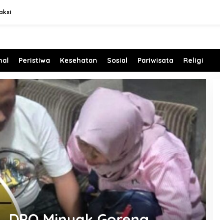
aksi
l Beli Tanah di Rembang
olisi
nal
Peristiwa
Kesehatan
Sosial
Pariwisata
Religi