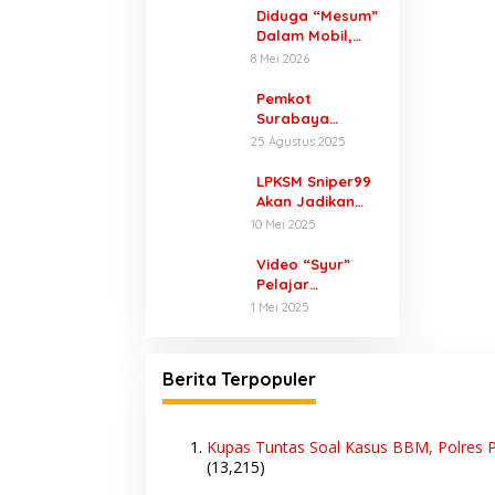
Diduga “Mesum”
Dalam Mobil,
Pria Berseragam
8 Mei 2026
Dinas Digerebek
Satpol PP di
Pemkot
Perkantoran
Surabaya
Raci
Hidupkan
25 Agustus 2025
Gedung Diklat
Prigen Lewat
LPKSM Sniper99
Inovasi Digital
Akan Jadikan
Wartawan dan
10 Mei 2025
Lembaga Lain
Sebagai Mitra,
Video “Syur”
Masalah
Pelajar
Perlindungan
Purwodadi
1 Mei 2025
Konsumen Akan
Diselidiki Polisi,
Jadi Target
Ada Dugaan
Utama
Dijual 10 Ribu
Berita Terpopuler
Sekali Lihat
Kupas Tuntas Soal Kasus BBM, Polres P
(13,215)