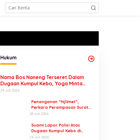
Hukum
Nama Bos Naneng Terseret Dalam
Dugaan Kumpul Kebo, Yoga Minta
Orang Tuanya Juga Dipanggil Polisi
29 Juli 2026
Penanganan “Njlimet”,
Perkara Perampasan Surat
Mobil Tak Kunjung Tersangka
28 Juli 2026
Padahal Setahun di Polres
Pasuruan
Suami Lapor Polisi Atas
Dugaan Kumpul Kebo di
Sumber Banteng Kejayan,
24 Juli 2026