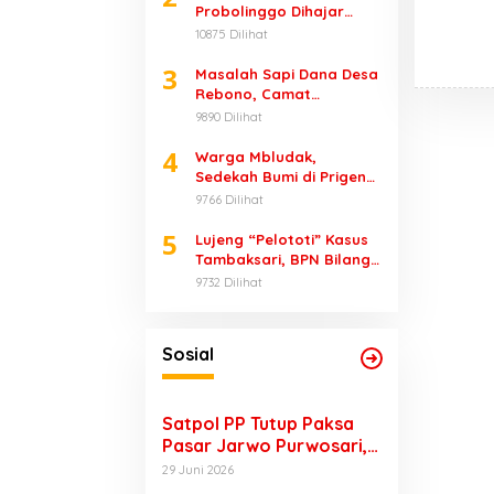
Probolinggo Dihajar
Massa
10875 Dilihat
3
Masalah Sapi Dana Desa
Rebono, Camat
Wonorejo Bungkam
9890 Dilihat
4
Warga Mbludak,
Sedekah Bumi di Prigen
Renggut 1 Nyawa
9766 Dilihat
5
Lujeng “Pelototi” Kasus
Tambaksari, BPN Bilang
Ketua PPL-nya Adalah
9732 Dilihat
Bupati
Sosial
Satpol PP Tutup Paksa
Pasar Jarwo Purwosari,
Pedagang Menjerit
29 Juni 2026
Karena Tak Bisa Jualan