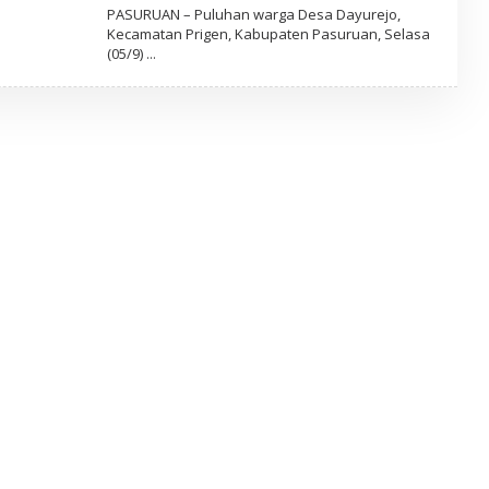
L
PASURUAN – Puluhan warga Desa Dayurejo,
E
Kecamatan Prigen, Kabupaten Pasuruan, Selasa
H
(05/9)
A
D
M
I
N