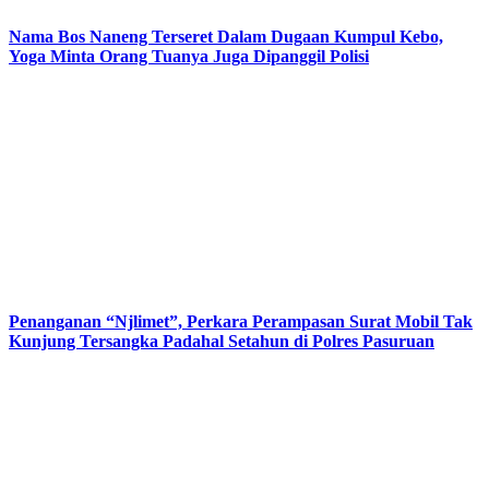
Nama Bos Naneng Terseret Dalam Dugaan Kumpul Kebo,
Yoga Minta Orang Tuanya Juga Dipanggil Polisi
Penanganan “Njlimet”, Perkara Perampasan Surat Mobil Tak
Kunjung Tersangka Padahal Setahun di Polres Pasuruan