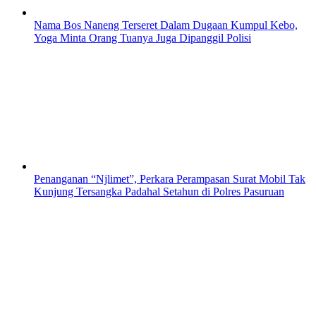
Nama Bos Naneng Terseret Dalam Dugaan Kumpul Kebo,
Yoga Minta Orang Tuanya Juga Dipanggil Polisi
Penanganan “Njlimet”, Perkara Perampasan Surat Mobil Tak
Kunjung Tersangka Padahal Setahun di Polres Pasuruan