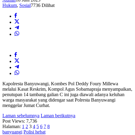
Hukum
,
Sosial
7736 Dilihat
Kapolresta Banyuwangi, Kombes Pol Deddy Foury Millewa
melalui Kasat Reskrim, Kompol Agus Sobarnapraja menyampaikan,
penutupan 14 tambang galian C ini juga diawali adanya keluhan
warga masyarakat yang didengar saat Polresta Banyuwangi
menggelar Jumat Curhat.
Laman sebelumnya
Laman berikutnya
Post Views:
7,736
Halaman:
1
2
3
4
5
6
7
8
banyuangi
Polisi hebat