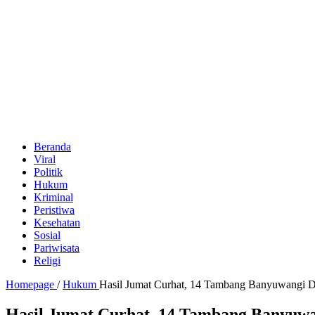
Beranda
Viral
Politik
Hukum
Kriminal
Peristiwa
Kesehatan
Sosial
Pariwisata
Religi
Homepage
/
Hukum
Hasil Jumat Curhat, 14 Tambang Banyuwangi D
Hasil Jumat Curhat, 14 Tambang Banyuwa