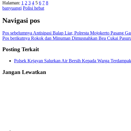
Halaman:
1
2
3
4
5
6
7
8
banyuangi
Polisi hebat
Navigasi pos
Pos sebelumnya
Antisipasi Balap Liar, Polresta Mojokerto Pasang Ga
Pos berikutnya
Rokok dan Minuman Dimusnahkan Bea Cukai Pasuruan
Posting Terkait
Polsek Kejayan Salurkan Air Bersih Kepada Warga Terdampa
Jangan Lewatkan