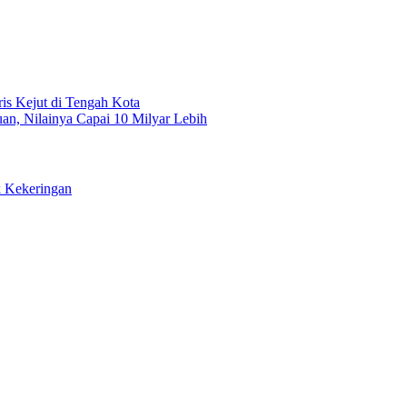
ris Kejut di Tengah Kota
, Nilainya Capai 10 Milyar Lebih
k Kekeringan