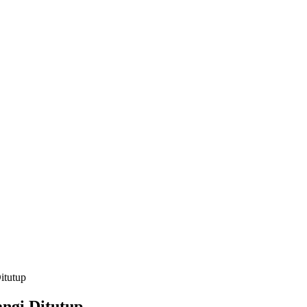
itutup
ngi Ditutup