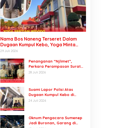
Nama Bos Naneng Terseret Dalam
Dugaan Kumpul Kebo, Yoga Minta
Orang Tuanya Juga Dipanggil Polisi
29 Juli 2026
Penanganan “Njlimet”,
Perkara Perampasan Surat
Mobil Tak Kunjung Tersangka
28 Juli 2026
Padahal Setahun di Polres
Pasuruan
Suami Lapor Polisi Atas
Dugaan Kumpul Kebo di
Sumber Banteng Kejayan,
24 Juli 2026
Keluarga Minta Segera
Ditangkap
Oknum Pengacara Sumenep
Jadi Buronan, Garang di
Tiktok tapi Ternyata Keok