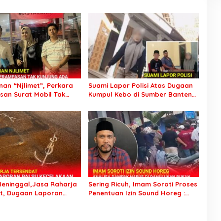
an “Njlimet”, Perkara
Suami Lapor Polisi Atas Dugaan
an Surat Mobil Tak
Kumpul Kebo di Sumber Banteng
Tersangka Padahal
Kejayan, Keluarga Minta Segera
di Polres Pasuruan
Ditangkap
eninggal,Jasa Raharja
Sering Ricuh, Imam Soroti Proses
t, Dugaan Laporan
Penentuan Izin Sound Horeg :
celakaan Tunggal Jadi
Jangan Asyik Keluarkan Izin Saja