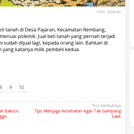
Foto : Ilustrasi
beli tanah di Desa Pajaran, Kecamatan Rembang,
nuai polemik. Jual beli tanah yang pernah terjadi
i sudah dijual lagi, kepada orang lain. Bahkan di
n yang katanya milik pembeli kedua.
8
9
10
Calon Bupati Nobar di Halaman
Rumah KPPS, Netralitas
Pos berikutnya
Penyelenggara Disorot
Di Pemerintah, Politik
|
18 November 2024
ar Baksos
Tips Menjaga Kesehatan Agar Tak Gampang
nggo
Sakit