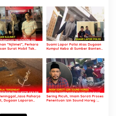
an “Njlimet”, Perkara
Suami Lapor Polisi Atas Dugaan
an Surat Mobil Tak
Kumpul Kebo di Sumber Banteng
Tersangka Padahal
Kejayan, Keluarga Minta Segera
di Polres Pasuruan
Ditangkap
eninggal,Jasa Raharja
Sering Ricuh, Imam Soroti Proses
t, Dugaan Laporan
Penentuan Izin Sound Horeg :
celakaan Tunggal Jadi
Jangan Asyik Keluarkan Izin Saja