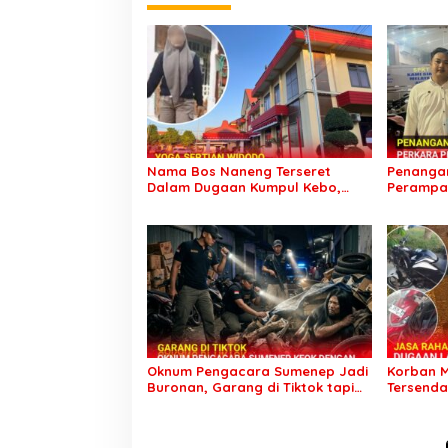
Nama Bos Naneng Terseret
Penangan
Dalam Dugaan Kumpul Kebo,
Perampas
Yoga Minta Orang Tuanya Juga
Kunjung 
Dipanggil Polisi
Setahun 
Oknum Pengacara Sumenep Jadi
Korban M
Buronan, Garang di Tiktok tapi
Tersenda
Ternyata Keok Dengan Laporan
Palsu Ke
Seorang Sopir
Pemicu