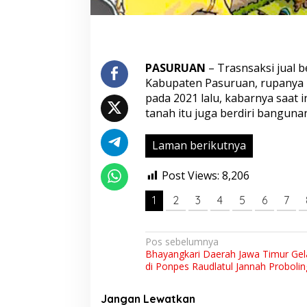
i
k
,
P
i
h
PASURUAN
– Trasnsaksi jual 
a
Kabupaten Pasuruan, rupanya me
k
pada 2021 lalu, kabarnya saat in
D
tanah itu juga berdiri banguna
e
s
a
Laman berikutnya
D
a
Post Views:
8,206
l
a
1
2
3
4
5
6
7
m
P
u
s
N
Pos sebelumnya
a
Bhayangkari Daerah Jawa Timur Gel
a
r
di Ponpes Raudlatul Jannah Proboli
a
v
n
i
Jangan Lewatkan
M