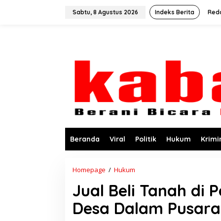
L
e
Sabtu, 8 Agustus 2026
Indeks Berita
Red
w
a
t
i
k
e
k
o
n
t
e
n
Beranda
Viral
Politik
Hukum
Krimi
Homepage
/
Hukum
J
u
Jual Beli Tanah di 
a
l
Desa Dalam Pusara
B
e