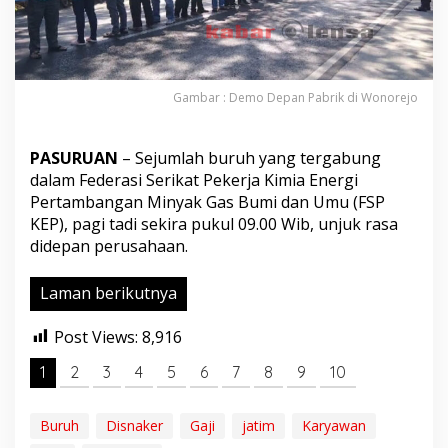
l
,
B
P
J
Gambar : Demo Depan Pabrik di Wonorejo
S
d
a
n
PASURUAN
– Sejumlah buruh yang tergabung
U
dalam Federasi Serikat Pekerja Kimia Energi
p
Pertambangan Minyak Gas Bumi dan Umu (FSP
a
KEP), pagi tadi sekira pukul 09.00 Wib, unjuk rasa
h
T
didepan perusahaan.
a
k
Laman berikutnya
D
i
b
Post Views:
8,916
a
y
1
2
3
4
5
6
7
8
9
10
a
r
,
Buruh
Disnaker
Gaji
jatim
Karyawan
P