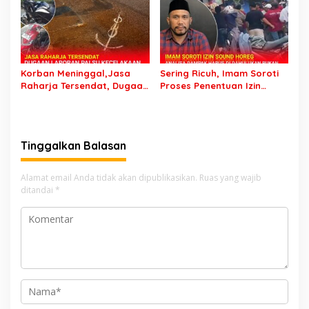
Ditangkap
Laporan Seorang Sopir
Korban Meninggal,Jasa
Sering Ricuh, Imam Soroti
Raharja Tersendat, Dugaan
Proses Penentuan Izin
Laporan Palsu Kecelakaan
Sound Horeg : Jangan
Tunggal Jadi Pemicu
Asyik Keluarkan Izin Saja
Tinggalkan Balasan
Alamat email Anda tidak akan dipublikasikan.
Ruas yang wajib
ditandai
*