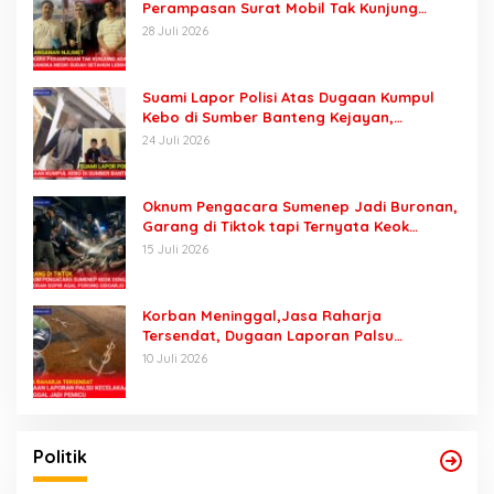
Perampasan Surat Mobil Tak Kunjung
Tersangka Padahal Setahun di Polres
28 Juli 2026
Pasuruan
Suami Lapor Polisi Atas Dugaan Kumpul
Kebo di Sumber Banteng Kejayan,
Keluarga Minta Segera Ditangkap
24 Juli 2026
Oknum Pengacara Sumenep Jadi Buronan,
Garang di Tiktok tapi Ternyata Keok
Dengan Laporan Seorang Sopir
15 Juli 2026
Korban Meninggal,Jasa Raharja
Tersendat, Dugaan Laporan Palsu
Kecelakaan Tunggal Jadi Pemicu
10 Juli 2026
Politik