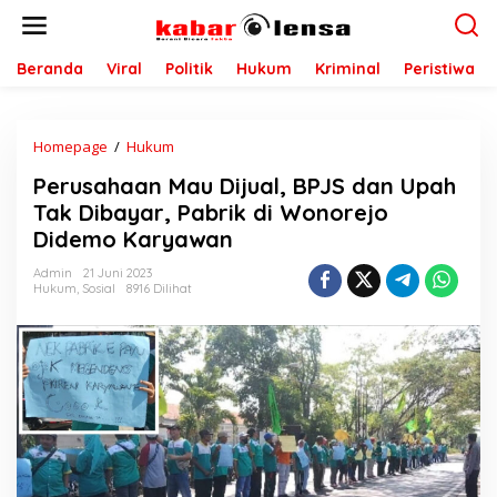
L
e
w
a
Beranda
Viral
Politik
Hukum
Kriminal
Peristiwa
t
i
k
Homepage
/
Hukum
P
e
e
k
Perusahaan Mau Dijual, BPJS dan Upah
r
o
u
n
Tak Dibayar, Pabrik di Wonorejo
s
t
Didemo Karyawan
a
e
h
n
Admin
21 Juni 2023
a
Hukum
,
Sosial
8916 Dilihat
a
n
M
a
u
D
i
j
u
a