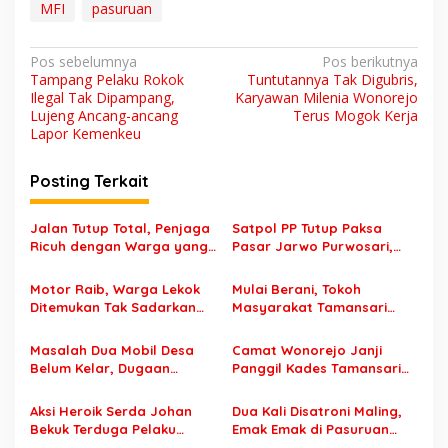
MFI
pasuruan
a
b
r
N
Pos sebelumnya
Pos berikutnya
i
Tampang Pelaku Rokok
Tuntutannya Tak Digubris,
k
a
Ilegal Tak Dipampang,
Karyawan Milenia Wonorejo
d
v
Lujeng Ancang-ancang
Terus Mogok Kerja
i
Lapor Kemenkeu
W
i
o
g
n
Posting Terkait
o
a
r
e
s
Jalan Tutup Total, Penjaga
Satpol PP Tutup Paksa
j
Ricuh dengan Warga yang
Pasar Jarwo Purwosari,
i
o
Mau Masuk Saat Acara
Pedagang Menjerit Karena
D
p
Sound System di Tutur
Tak Bisa Jualan
Motor Raib, Warga Lekok
Mulai Berani, Tokoh
i
Pasuruan
Ditemukan Tak Sadarkan
Masyarakat Tamansari
o
d
Diri di Jalan Raya
Desak Ketua BPD Turun
e
s
Wonorejo
Tangan Pertanyakan
Masalah Dua Mobil Desa
Camat Wonorejo Janji
m
Masalah di Kampungnya
Belum Kelar, Dugaan
Panggil Kades Tamansari
o
“Kemplang” Pajak Selimuti
Terkait “Raibnya” Mobil
K
Pemerintah Desa
Ambulance dan Mobil Siaga
a
Aksi Heroik Serda Johan
Dua Kali Disatroni Maling,
Tamansari
r
Bekuk Terduga Pelaku
Emak Emak di Pasuruan
y
Begal Bersenjata Tajam,
Lakukan Aksi Heroik