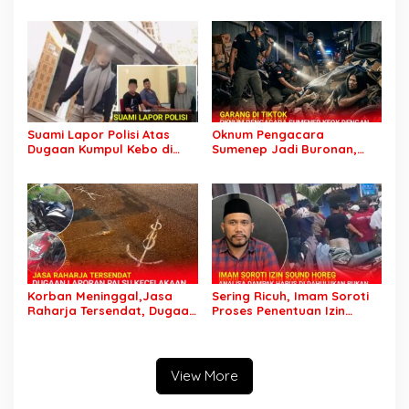
Kebo, Yoga Minta Orang
Mobil Tak Kunjung
Tuanya Juga Dipanggil
Tersangka Padahal
Polisi
Setahun di Polres Pasuruan
Suami Lapor Polisi Atas
Oknum Pengacara
Dugaan Kumpul Kebo di
Sumenep Jadi Buronan,
Sumber Banteng Kejayan,
Garang di Tiktok tapi
Keluarga Minta Segera
Ternyata Keok Dengan
Ditangkap
Laporan Seorang Sopir
Korban Meninggal,Jasa
Sering Ricuh, Imam Soroti
Raharja Tersendat, Dugaan
Proses Penentuan Izin
Laporan Palsu Kecelakaan
Sound Horeg : Jangan
Tunggal Jadi Pemicu
Asyik Keluarkan Izin Saja
View More