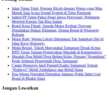
Jalan Tutup Total, Penjaga Ricuh dengan Warga yang Mau
Masuk Saat Acara Sound System di Tutur Pasuruan
Satpol PP Tutup Paksa Pasar Jarwo Purwosari, Pedagang
Menjerit Karena Tak Bisa Jualan
Begal Kena Fitnah, Sepeda Motor Korban Ternyata
Digadaikan Bukan Dirampas, Drama Begal di Wonorejo
Bohong
Motor Raib, Warga Lekok Ditemukan Tak Sadarkan Diri di
Jalan Raya Wonorejo
Mulai Berani, Tokoh Masyarakat Tamansari Desak Ketua
BPD Turun Tangan Pertanyakan Masalah di Kampungnya
Masalah Dua Mobil Desa Belum Kelar, Dugaan “Kemplang”
Pajak Selimuti Pemerintah Desa Tamansari
Camat Wonorejo Janji Panggil Kades Tamansari Terkait
“Raibnya” Mobil Ambulance dan Mobil Siaga
Dua Warga Ngembal Diringkus Jatanras Polda Jatim Usai
Begal di Bhakti Alam
Jangan Lewatkan