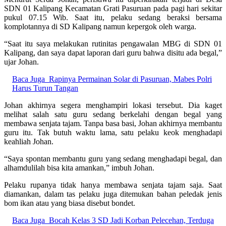
SDN 01 Kalipang Kecamatan Grati Pasuruan pada pagi hari sekitar
pukul 07.15 Wib. Saat itu, pelaku sedang beraksi bersama
komplotannya di SD Kalipang namun kepergok oleh warga.
“Saat itu saya melakukan rutinitas pengawalan MBG di SDN 01
Kalipang, dan saya dapat laporan dari guru bahwa disitu ada begal,”
ujar Johan.
Baca Juga
Rapinya Permainan Solar di Pasuruan, Mabes Polri
Harus Turun Tangan
Johan akhirnya segera menghampiri lokasi tersebut. Dia kaget
melihat salah satu guru sedang berkelahi dengan begal yang
membawa senjata tajam. Tanpa basa basi, Johan akhirnya membantu
guru itu. Tak butuh waktu lama, satu pelaku keok menghadapi
keahliah Johan.
“Saya spontan membantu guru yang sedang menghadapi begal, dan
alhamdulilah bisa kita amankan,” imbuh Johan.
Pelaku rupanya tidak hanya membawa senjata tajam saja. Saat
diamankan, dalam tas pelaku juga ditemukan bahan peledak jenis
bom ikan atau yang biasa disebut bondet.
Baca Juga
Bocah Kelas 3 SD Jadi Korban Pelecehan, Terduga