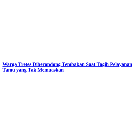
Warga Tretes Diberondong Tembakan Saat Tagih Pelayanan
Tamu yang Tak Memuaskan