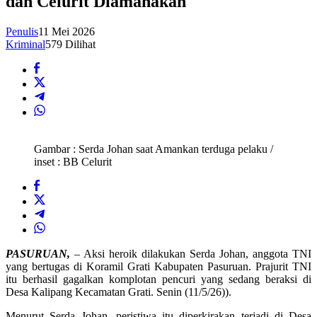
dan Celurit Diamanakan
Penulis
11 Mei 2026
Kriminal
579 Dilihat
Gambar : Serda Johan saat Amankan terduga pelaku /
inset : BB Celurit
PASURUAN,
– Aksi heroik dilakukan Serda Johan, anggota TNI
yang bertugas di Koramil Grati Kabupaten Pasuruan. Prajurit TNI
itu berhasil gagalkan komplotan pencuri yang sedang beraksi di
Desa Kalipang Kecamatan Grati. Senin (11/5/26)).
Menurut Serda Johan, peristiwa itu diperkirakan terjadi di Desa