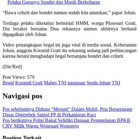
Pelaku Gurunya Sendiri dan Masih Berkeliaran
“Bawa celurit dan bondet namun sudah kita amankan,” papar Johan.
Terduga pelaku diketahui berinisial HMM, warga Plososari Grati.
Dia beraksi bersama Dua rekannya namun akhirnya berhasil
digagalkan oleh Johan.
Video penangkapan begal ini juga viral di media sosial. Keberanian
Johan, anggota Koramil Grati itu sekarang sedang jadi perbincangan
karena berani menghadapi begal bersanjata bondet dan celurit.
(Die/Red)
Post Views:
579
Begal
Koramil Grati
Mabes TNI
pasuruan
Serda Johan
TNI
Navigasi pos
Pos sebelumnya
Diduga “Mesum” Dalam Mobil, Pria Berseragam
Dinas Digerebek Satpol PP di Perkantoran Raci
Pos berikutnya
Polisi Bakal Selidiki Dugaan Penggelapan BPKB
CRV Milik Warga Wonosari Wonorejo
Posting Terkait