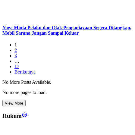
Yoga Minta Pelaku dan Otak Penganiayaan Segera Ditangkap,
Mobil Sarana Jangan Sampai Keluar
1
2
3
…
17
Berikutnya
No More Posts Available.
No more pages to load.
View More
Hukum