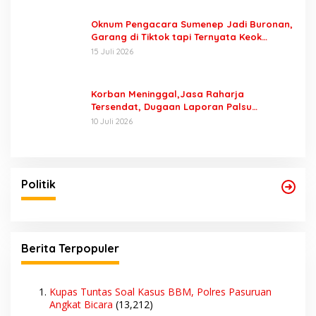
Oknum Pengacara Sumenep Jadi Buronan,
Garang di Tiktok tapi Ternyata Keok
Dengan Laporan Seorang Sopir
15 Juli 2026
Korban Meninggal,Jasa Raharja
Tersendat, Dugaan Laporan Palsu
Kecelakaan Tunggal Jadi Pemicu
10 Juli 2026
Politik
Berita Terpopuler
Kupas Tuntas Soal Kasus BBM, Polres Pasuruan
Angkat Bicara
(13,212)