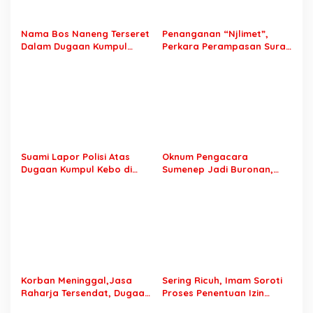
a
o
a
s
n
Nama Bos Naneng Terseret
Penanganan “Njlimet”,
K
Dalam Dugaan Kumpul
Perkara Perampasan Surat
e
Kebo, Yoga Minta Orang
Mobil Tak Kunjung
t
Tuanya Juga Dipanggil
Tersangka Padahal
e
Polisi
Setahun di Polres Pasuruan
r
l
i
b
a
Suami Lapor Polisi Atas
Oknum Pengacara
t
Dugaan Kumpul Kebo di
Sumenep Jadi Buronan,
a
Sumber Banteng Kejayan,
Garang di Tiktok tapi
n
Keluarga Minta Segera
Ternyata Keok Dengan
M
Ditangkap
Laporan Seorang Sopir
a
f
i
a
T
a
Korban Meninggal,Jasa
Sering Ricuh, Imam Soroti
n
Raharja Tersendat, Dugaan
Proses Penentuan Izin
a
Laporan Palsu Kecelakaan
Sound Horeg : Jangan
h