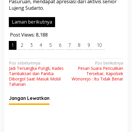
Pasuruan, mendapat apresiasi dari aktivis senior
g
Lujeng Sudarto.
M
i
n
Laman berikutnya
t
a
Post Views:
8,188
K
e
1
2
3
4
j
5
6
7
8
9
10
a
k
s
N
Pos sebelumnya
Pos berikutnya
a
Jadi Tersangka Pungli, Kades
Pesan Suara Penculikan
a
a
Tambaksari dan Panitia
Tersebar, Kapolsek
n
v
Diborgol Saat Masuk Mobil
Wonorejo : Itu Tidak Benar
B
Tahanan
i
o
n
g
Jangan Lewatkan
g
k
a
a
s
r
D
i
u
p
g