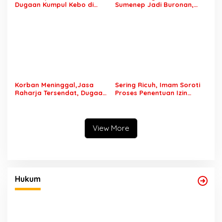
Dugaan Kumpul Kebo di
Sumenep Jadi Buronan,
Sumber Banteng Kejayan,
Garang di Tiktok tapi
Keluarga Minta Segera
Ternyata Keok Dengan
Ditangkap
Laporan Seorang Sopir
Korban Meninggal,Jasa
Sering Ricuh, Imam Soroti
Raharja Tersendat, Dugaan
Proses Penentuan Izin
Laporan Palsu Kecelakaan
Sound Horeg : Jangan
Tunggal Jadi Pemicu
Asyik Keluarkan Izin Saja
View More
Hukum