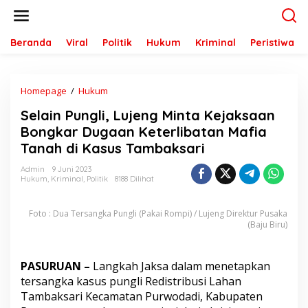
L
e
w
a
Beranda
Viral
Politik
Hukum
Kriminal
Peristiwa
t
i
k
Homepage
/
Hukum
S
e
e
k
Selain Pungli, Lujeng Minta Kejaksaan
l
o
a
n
Bongkar Dugaan Keterlibatan Mafia
i
t
Tanah di Kasus Tambaksari
n
e
P
n
Admin
9 Juni 2023
u
Hukum
,
Kriminal
,
Politik
8188 Dilihat
n
g
Foto : Dua Tersangka Pungli (Pakai Rompi) / Lujeng Direktur Pusaka
l
(Baju Biru)
i
,
L
u
PASURUAN –
Langkah Jaksa dalam menetapkan
j
tersangka kasus pungli Redistribusi Lahan
e
Tambaksari Kecamatan Purwodadi, Kabupaten
n