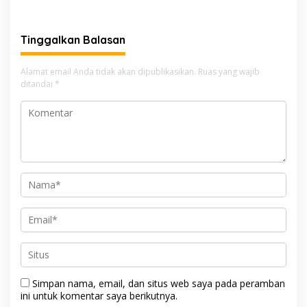
Tunggal Jadi Pemicu
Asyik Keluarkan Izin Saja
d
i
K
Tinggalkan Balasan
a
s
u
Alamat email Anda tidak akan dipublikasikan.
Ruas yang wajib
s
ditandai
*
T
a
m
b
a
k
s
a
r
i
Simpan nama, email, dan situs web saya pada peramban
ini untuk komentar saya berikutnya.