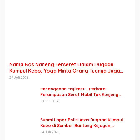
Nama Bos Naneng Terseret Dalam Dugaan
Kumpul Kebo, Yoga Minta Orang Tuanya Juga
Dipanggil Polisi
29 Juli 2026
Penanganan “Njlimet”, Perkara
Perampasan Surat Mobil Tak Kunjung
Tersangka Padahal Setahun di Polres
28 Juli 2026
Pasuruan
Suami Lapor Polisi Atas Dugaan Kumpul
Kebo di Sumber Banteng Kejayan,
Keluarga Minta Segera Ditangkap
24 Juli 2026