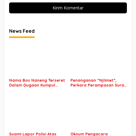
News Feed
Nama Bos Naneng Terseret
Penanganan “Njlimet”,
Dalam Dugaan Kumpul
Perkara Perampasan Surat
Kebo, Yoga Minta Orang
Mobil Tak Kunjung
Tuanya Juga Dipanggil
Tersangka Padahal
Polisi
Setahun di Polres Pasuruan
Suami Lapor Polisi Atas
Oknum Pengacara