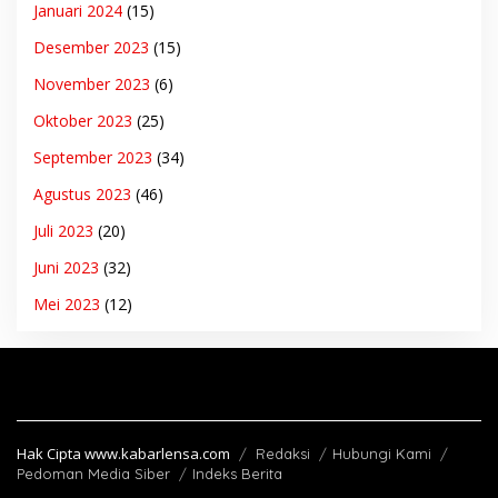
Januari 2024
(15)
Desember 2023
(15)
November 2023
(6)
Oktober 2023
(25)
September 2023
(34)
Agustus 2023
(46)
Juli 2023
(20)
Juni 2023
(32)
Mei 2023
(12)
Hak Cipta www.kabarlensa.com
Redaksi
Hubungi Kami
Pedoman Media Siber
Indeks Berita