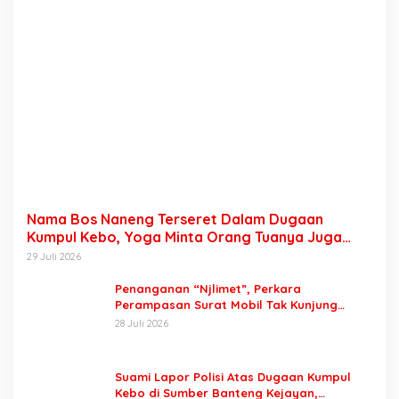
Nama Bos Naneng Terseret Dalam Dugaan
Kumpul Kebo, Yoga Minta Orang Tuanya Juga
Dipanggil Polisi
29 Juli 2026
Penanganan “Njlimet”, Perkara
Perampasan Surat Mobil Tak Kunjung
Tersangka Padahal Setahun di Polres
28 Juli 2026
Pasuruan
Suami Lapor Polisi Atas Dugaan Kumpul
Kebo di Sumber Banteng Kejayan,