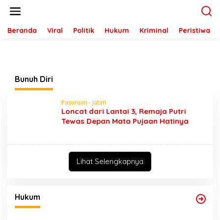
L
e
w
a
Beranda
Viral
Politik
Hukum
Kriminal
Peristiwa
t
i
k
e
k
Bunuh Diri
o
n
t
Pasuruan - Jatim
e
Loncat dari Lantai 3, Remaja Putri
n
Tewas Depan Mata Pujaan Hatinya
Lihat Selengkapnya
Hukum