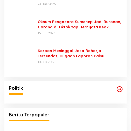
Keluarga Minta Segera Ditangkap
24 Juli 2026
Oknum Pengacara Sumenep Jadi Buronan,
Garang di Tiktok tapi Ternyata Keok
Dengan Laporan Seorang Sopir
15 Juli 2026
Korban Meninggal,Jasa Raharja
Tersendat, Dugaan Laporan Palsu
Kecelakaan Tunggal Jadi Pemicu
10 Juli 2026
Politik
Berita Terpopuler