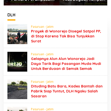
Surat Mobil Tak
Kebo di Sumber
Kunjung Tersangka
Banteng Kejayan,
Padahal Setahun di
Keluarga Minta
DLH
Polres Pasuruan
Segera Ditangkap
Pasuruan - Jatim
Proyek di Wonorejo Disegel Satpol PP,
di Stop Karena Tak Bisa Tunjukkan
Surat
Pasuruan - Jatim
Gelapnya Alun Alun Wonorejo Jadi
Daya Tarik Bagi Pasangan Muda Mudi
Untuk Berduaan di Semak Semak
Pasuruan - Jatim
Dituding Batu Bara, Kades Bantah dan
Pabrik Siap Tuntut, DLH Ngaku Salah
Sasaran
Pasuruan - Jatim