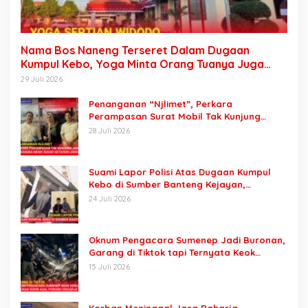
Nama Bos Naneng Terseret Dalam Dugaan
Kumpul Kebo, Yoga Minta Orang Tuanya Juga
Dipanggil Polisi
29 Juli 2026
Penanganan “Njlimet”, Perkara
Perampasan Surat Mobil Tak Kunjung
Tersangka Padahal Setahun di Polres
28 Juli 2026
Pasuruan
Suami Lapor Polisi Atas Dugaan Kumpul
Kebo di Sumber Banteng Kejayan,
Keluarga Minta Segera Ditangkap
24 Juli 2026
Oknum Pengacara Sumenep Jadi Buronan,
Garang di Tiktok tapi Ternyata Keok
Dengan Laporan Seorang Sopir
15 Juli 2026