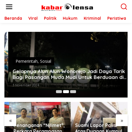
L
e
w
a
Beranda
Viral
Politik
Hukum
Kriminal
Peristiwa
t
i
k
e
k
o
n
t
Pemerintah
,
Sosial
e
Gelapnya Alun Alun Wonorejo Jadi Daya Tarik
n
Bagi Pasangan Muda Mudi Untuk Berduaan di
Semak Semak
3 November 2024
«
»
Penanganan “Njlimet”,
Suami Lapor Polisi
Perkara Perampasan
Atas Dugaan Kumpul