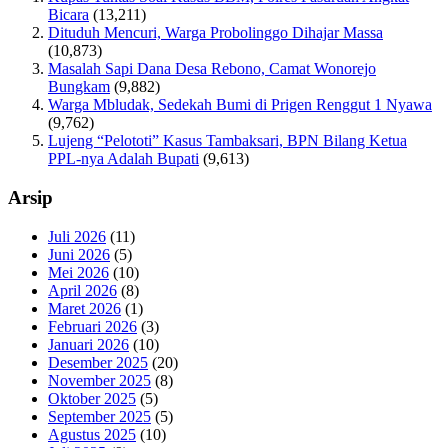
Bicara
(13,211)
Dituduh Mencuri, Warga Probolinggo Dihajar Massa
(10,873)
Masalah Sapi Dana Desa Rebono, Camat Wonorejo
Bungkam
(9,882)
Warga Mbludak, Sedekah Bumi di Prigen Renggut 1 Nyawa
(9,762)
Lujeng “Pelototi” Kasus Tambaksari, BPN Bilang Ketua
PPL-nya Adalah Bupati
(9,613)
Arsip
Juli 2026
(11)
Juni 2026
(5)
Mei 2026
(10)
April 2026
(8)
Maret 2026
(1)
Februari 2026
(3)
Januari 2026
(10)
Desember 2025
(20)
November 2025
(8)
Oktober 2025
(5)
September 2025
(5)
Agustus 2025
(10)