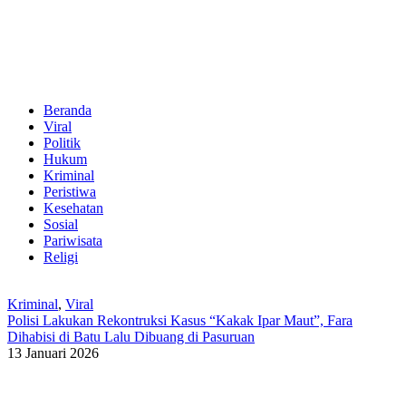
Beranda
Viral
Politik
Hukum
Kriminal
Peristiwa
Kesehatan
Sosial
Pariwisata
Religi
Kriminal
,
Viral
Polisi Lakukan Rekontruksi Kasus “Kakak Ipar Maut”, Fara
Dihabisi di Batu Lalu Dibuang di Pasuruan
13 Januari 2026