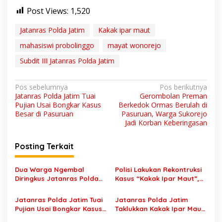
Post Views:
1,520
Jatanras Polda Jatim
Kakak ipar maut
mahasiswi probolinggo
mayat wonorejo
Subdit III Jatanras Polda Jatim
N
Pos sebelumnya
Pos berikutnya
Jatanras Polda Jatim Tuai
Gerombolan Preman
a
Pujian Usai Bongkar Kasus
Berkedok Ormas Berulah di
v
Besar di Pasuruan
Pasuruan, Warga Sukorejo
Jadi Korban Keberingasan
i
g
Posting Terkait
a
s
Dua Warga Ngembal
Polisi Lakukan Rekontruksi
Diringkus Jatanras Polda
Kasus “Kakak Ipar Maut”,
i
Jatim Usai Begal di Bhakti
Fara Dihabisi di Batu Lalu
p
Alam
Dibuang di Pasuruan
Jatanras Polda Jatim Tuai
Jatanras Polda Jatim
Pujian Usai Bongkar Kasus
Taklukkan Kakak Ipar Maut
o
Besar di Pasuruan
Kasus Mayat di Wonorejo,