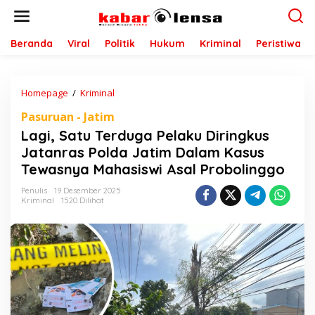
L
e
w
a
Beranda
Viral
Politik
Hukum
Kriminal
Peristiwa
t
i
k
Homepage
/
Kriminal
L
e
a
k
Pasuruan - Jatim
g
o
i
n
Lagi, Satu Terduga Pelaku Diringkus
,
t
Jatanras Polda Jatim Dalam Kasus
S
e
Tewasnya Mahasiswi Asal Probolinggo
a
n
t
Penulis
19 Desember 2025
u
Kriminal
1520 Dilihat
T
e
r
d
u
g
a
P
e