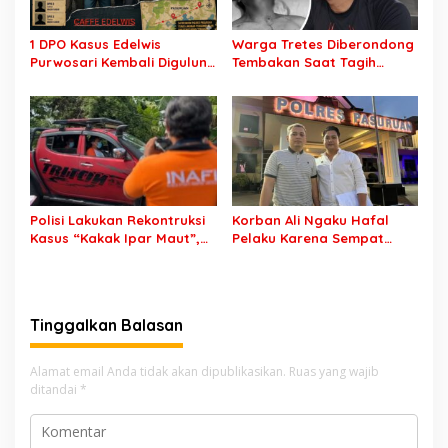
1 DPO Kasus Edelwis
Warga Tretes Diberondong
Purwosari Kembali Digulung
Tembakan Saat Tagih
Polisi, 2 Masih Buron
Pelayanan Tamu yang Tak
Memuaskan
Polisi Lakukan Rekontruksi
Korban Ali Ngaku Hafal
Kasus “Kakak Ipar Maut”,
Pelaku Karena Sempat
Fara Dihabisi di Batu Lalu
Pamer Wajah Dengan Nada
Dibuang di Pasuruan
Menantang Sambil
Menganiaya Dirinya
Tinggalkan Balasan
Alamat email Anda tidak akan dipublikasikan.
Ruas yang wajib
ditandai
*