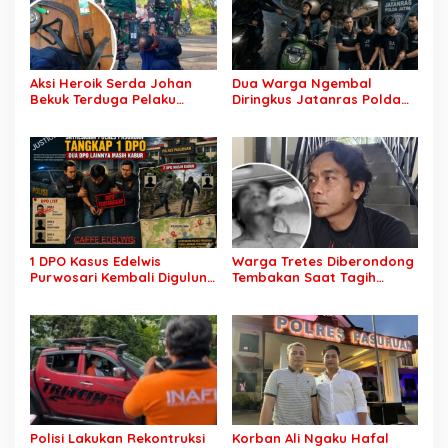
Aksi Heroik Serda Johan
Dua Warga Ngembal
Bekuk Terduga Pelaku
Diringkus Jatanras Polda
Begal Bersenjata Tajam,
Jatim Usai Begal di Bhakti
Bondet dan Celurit
Alam
Diamanakan
1 DPO Kasus Edelwis
Warga Tretes Diberondong
Purwosari Kembali Digulung
Tembakan Saat Tagih
Polisi, 2 Masih Buron
Pelayanan Tamu yang Tak
Memuaskan
Polisi Lakukan Rekontruksi
Korban Ali Ngaku Hafal