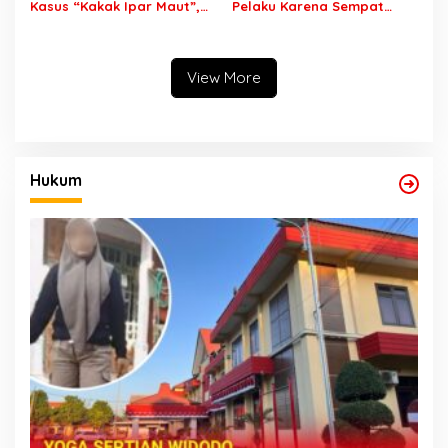
Kasus “Kakak Ipar Maut”,
Pelaku Karena Sempat
Fara Dihabisi di Batu Lalu
Pamer Wajah Dengan Nada
Dibuang di Pasuruan
Menantang Sambil
Menganiaya Dirinya
View More
Hukum