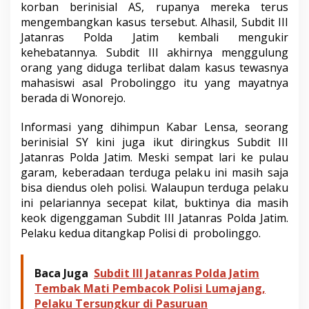
korban berinisial AS, rupanya mereka terus
a
J
mengembangkan kasus tersebut. Alhasil, Subdit III
a
Jatanras Polda Jatim kembali mengukir
t
kehebatannya. Subdit III akhirnya menggulung
i
orang yang diduga terlibat dalam kasus tewasnya
m
mahasiswi asal Probolinggo itu yang mayatnya
D
a
berada di Wonorejo.
l
a
Informasi yang dihimpun Kabar Lensa, seorang
m
berinisial SY kini juga ikut diringkus Subdit III
K
Jatanras Polda Jatim. Meski sempat lari ke pulau
a
s
garam, keberadaan terduga pelaku ini masih saja
u
bisa diendus oleh polisi. Walaupun terduga pelaku
s
ini pelariannya secepat kilat, buktinya dia masih
T
keok digenggaman Subdit III Jatanras Polda Jatim.
e
w
Pelaku kedua ditangkap Polisi di probolinggo.
a
s
n
Baca Juga
Subdit III Jatanras Polda Jatim
y
Tembak Mati Pembacok Polisi Lumajang,
a
Pelaku Tersungkur di Pasuruan
M