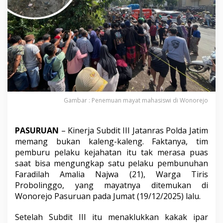
l
a
k
u
D
i
r
i
n
g
k
Gambar : Penemuan mayat mahasiswi di Wonorejo
u
s
J
PASURUAN
– Kinerja Subdit III Jatanras Polda Jatim
a
t
memang bukan kaleng-kaleng. Faktanya, tim
a
pemburu pelaku kejahatan itu tak merasa puas
n
saat bisa mengungkap satu pelaku pembunuhan
r
Faradilah Amalia Najwa (21), Warga Tiris
a
s
Probolinggo, yang mayatnya ditemukan di
P
Wonorejo Pasuruan pada Jumat (19/12/2025) lalu.
o
l
Setelah Subdit III itu menaklukkan kakak ipar
d