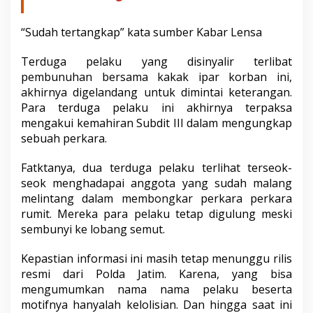
a
h
“Sudah tertangkap” kata sumber Kabar Lensa
a
s
i
Terduga pelaku yang disinyalir terlibat
s
pembunuhan bersama kakak ipar korban ini,
w
akhirnya digelandang untuk dimintai keterangan.
i
Para terduga pelaku ini akhirnya terpaksa
A
mengakui kemahiran Subdit III dalam mengungkap
s
a
sebuah perkara.
l
P
Fatktanya, dua terduga pelaku terlihat terseok-
r
seok menghadapai anggota yang sudah malang
o
melintang dalam membongkar perkara perkara
b
o
rumit. Mereka para pelaku tetap digulung meski
l
sembunyi ke lobang semut.
i
n
Kepastian informasi ini masih tetap menunggu rilis
g
resmi dari Polda Jatim. Karena, yang bisa
g
o
mengumumkan nama nama pelaku beserta
motifnya hanyalah kelolisian. Dan hingga saat ini