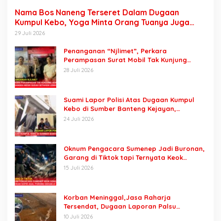
Nama Bos Naneng Terseret Dalam Dugaan
Kumpul Kebo, Yoga Minta Orang Tuanya Juga
Dipanggil Polisi
29 Juli 2026
Penanganan “Njlimet”, Perkara
Perampasan Surat Mobil Tak Kunjung
Tersangka Padahal Setahun di Polres
28 Juli 2026
Pasuruan
Suami Lapor Polisi Atas Dugaan Kumpul
Kebo di Sumber Banteng Kejayan,
Keluarga Minta Segera Ditangkap
24 Juli 2026
Oknum Pengacara Sumenep Jadi Buronan,
Garang di Tiktok tapi Ternyata Keok
Dengan Laporan Seorang Sopir
15 Juli 2026
Korban Meninggal,Jasa Raharja
Tersendat, Dugaan Laporan Palsu
Kecelakaan Tunggal Jadi Pemicu
10 Juli 2026