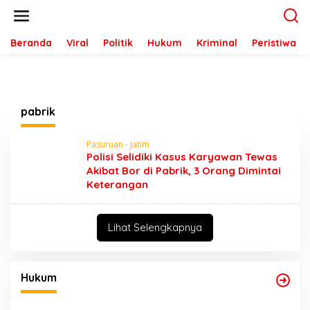
L
e
w
a
Beranda
Viral
Politik
Hukum
Kriminal
Peristiwa
t
i
k
e
k
pabrik
o
n
t
Pasuruan - Jatim
e
Polisi Selidiki Kasus Karyawan Tewas
n
Akibat Bor di Pabrik, 3 Orang Dimintai
Keterangan
Lihat Selengkapnya
Hukum