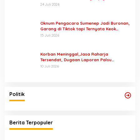
Keluarga Minta Segera Ditangkap
24 Juli 2026
Oknum Pengacara Sumenep Jadi Buronan,
Garang di Tiktok tapi Ternyata Keok
Dengan Laporan Seorang Sopir
15 Juli 2026
Korban Meninggal,Jasa Raharja
Tersendat, Dugaan Laporan Palsu
Kecelakaan Tunggal Jadi Pemicu
10 Juli 2026
Politik
Berita Terpopuler