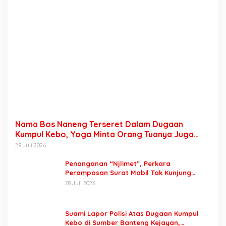
Nama Bos Naneng Terseret Dalam Dugaan
Kumpul Kebo, Yoga Minta Orang Tuanya Juga
Dipanggil Polisi
29 Juli 2026
Penanganan “Njlimet”, Perkara
Perampasan Surat Mobil Tak Kunjung
Tersangka Padahal Setahun di Polres
28 Juli 2026
Pasuruan
Suami Lapor Polisi Atas Dugaan Kumpul
Kebo di Sumber Banteng Kejayan,