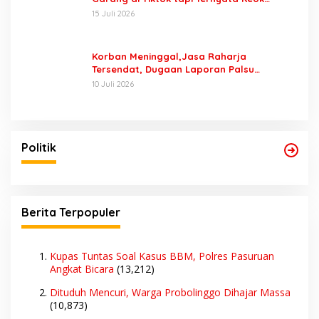
Dengan Laporan Seorang Sopir
15 Juli 2026
Korban Meninggal,Jasa Raharja
Tersendat, Dugaan Laporan Palsu
Kecelakaan Tunggal Jadi Pemicu
10 Juli 2026
Politik
Berita Terpopuler
Kupas Tuntas Soal Kasus BBM, Polres Pasuruan
Angkat Bicara
(13,212)
Dituduh Mencuri, Warga Probolinggo Dihajar Massa
(10,873)