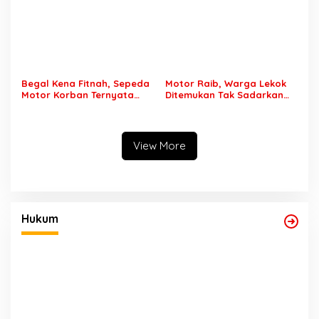
Korban Desak Polisi Segera
Lakukan Penahanan
Begal Kena Fitnah, Sepeda
Motor Raib, Warga Lekok
Motor Korban Ternyata
Ditemukan Tak Sadarkan
Digadaikan Bukan
Diri di Jalan Raya
Dirampas, Drama Begal di
Wonorejo
Wonorejo Bohong
View More
Hukum