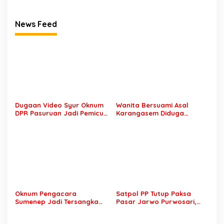
News Feed
Dugaan Video Syur Oknum
Wanita Bersuami Asal
DPR Pasuruan Jadi Pemicu
Karangasem Diduga
Mantan Sopir Dilaporkan ke
Kumpul Kebo dengan Duda
Polda Jatim
Sumberbanteng, Keduanya
Sempat Dibawa ke Kantor
Desa
Oknum Pengacara
Satpol PP Tutup Paksa
Sumenep Jadi Tersangka
Pasar Jarwo Purwosari,
Usai Dilaporkan Warga
Pedagang Menjerit Karena
Sidoarjo, Penasehat Hukum
Tak Bisa Jualan