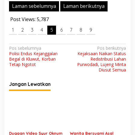
S
Laman sebelumnya
Laman berikutnya
e
m
Post Views:
5,787
p
a
1
2
3
4
t
5
6
7
8
9
V
i
r
N
Pos sebelumnya
Pos berikutnya
a
Polisi Endus Kejanggalan
Kejaksaan Naikan Status
a
l
Begal di Kluwut, Korban
Redistribusi Lahan
S
v
Tetap Ngotot
Purwodadi, Lujeng Minta
u
Diusut Semua
i
d
a
g
Jangan Lewatkan
h
D
a
i
s
a
m
i
a
p
n
k
o
a
s
n
Dugaan Video Syur Oknum
Wanita Bersuami Asal