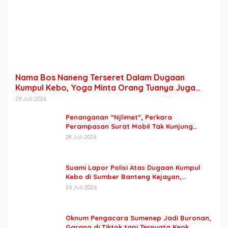
Nama Bos Naneng Terseret Dalam Dugaan
Kumpul Kebo, Yoga Minta Orang Tuanya Juga
Dipanggil Polisi
29 Juli 2026
Penanganan “Njlimet”, Perkara
Perampasan Surat Mobil Tak Kunjung
Tersangka Padahal Setahun di Polres
28 Juli 2026
Pasuruan
Suami Lapor Polisi Atas Dugaan Kumpul
Kebo di Sumber Banteng Kejayan,
Keluarga Minta Segera Ditangkap
24 Juli 2026
Oknum Pengacara Sumenep Jadi Buronan,
Garang di Tiktok tapi Ternyata Keok