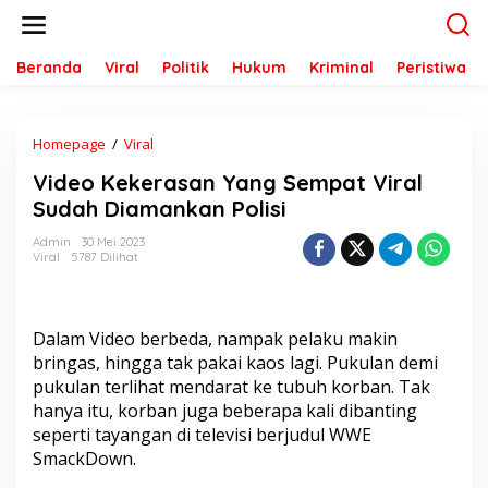
L
e
w
a
Beranda
Viral
Politik
Hukum
Kriminal
Peristiwa
t
i
k
Homepage
/
Viral
V
e
i
k
Video Kekerasan Yang Sempat Viral
d
o
e
n
Sudah Diamankan Polisi
o
t
K
e
Admin
30 Mei 2023
Viral
5787 Dilihat
e
n
k
e
r
Dalam Video berbeda, nampak pelaku makin
a
s
bringas, hingga tak pakai kaos lagi. Pukulan demi
a
pukulan terlihat mendarat ke tubuh korban. Tak
n
hanya itu, korban juga beberapa kali dibanting
Y
seperti tayangan di televisi berjudul WWE
a
SmackDown.
n
g