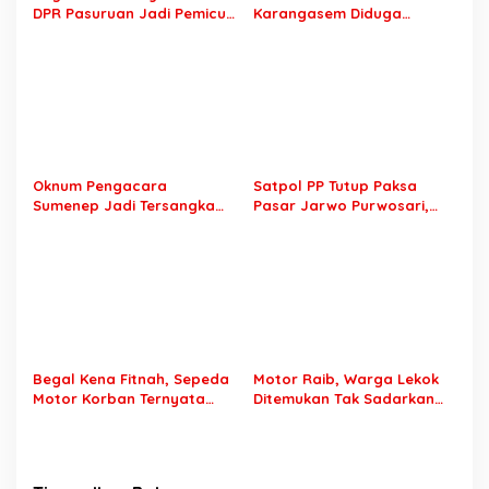
P
DPR Pasuruan Jadi Pemicu
Karangasem Diduga
o
Mantan Sopir Dilaporkan ke
Kumpul Kebo dengan Duda
l
Polda Jatim
Sumberbanteng, Keduanya
i
Sempat Dibawa ke Kantor
s
Desa
i
Oknum Pengacara
Satpol PP Tutup Paksa
Sumenep Jadi Tersangka
Pasar Jarwo Purwosari,
Usai Dilaporkan Warga
Pedagang Menjerit Karena
Sidoarjo, Penasehat Hukum
Tak Bisa Jualan
Korban Desak Polisi Segera
Lakukan Penahanan
Begal Kena Fitnah, Sepeda
Motor Raib, Warga Lekok
Motor Korban Ternyata
Ditemukan Tak Sadarkan
Digadaikan Bukan
Diri di Jalan Raya
Dirampas, Drama Begal di
Wonorejo
Wonorejo Bohong