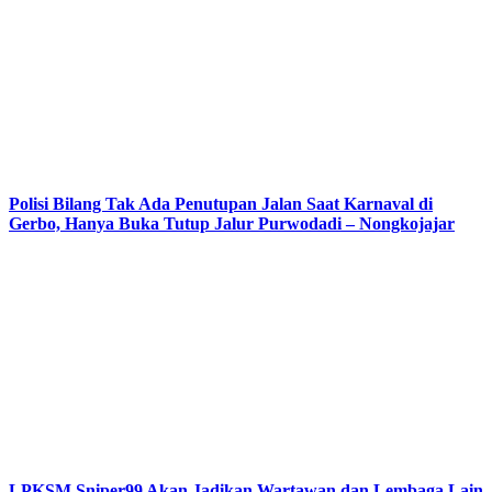
Polisi Bilang Tak Ada Penutupan Jalan Saat Karnaval di
Gerbo, Hanya Buka Tutup Jalur Purwodadi – Nongkojajar
LPKSM Sniper99 Akan Jadikan Wartawan dan Lembaga Lain