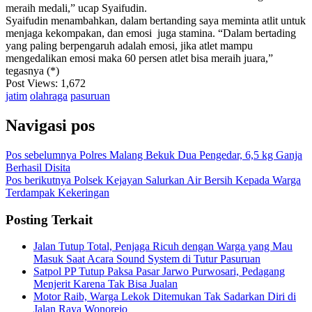
meraih medali,” ucap Syaifudin.
Syaifudin menambahkan, dalam bertanding saya meminta atlit untuk
menjaga kekompakan, dan emosi juga stamina. “Dalam bertading
yang paling berpengaruh adalah emosi, jika atlet mampu
mengedalikan emosi maka 60 persen atlet bisa meraih juara,”
tegasnya (*)
Post Views:
1,672
jatim
olahraga
pasuruan
Navigasi pos
Pos sebelumnya
Polres Malang Bekuk Dua Pengedar, 6,5 kg Ganja
Berhasil Disita
Pos berikutnya
Polsek Kejayan Salurkan Air Bersih Kepada Warga
Terdampak Kekeringan
Posting Terkait
Jalan Tutup Total, Penjaga Ricuh dengan Warga yang Mau
Masuk Saat Acara Sound System di Tutur Pasuruan
Satpol PP Tutup Paksa Pasar Jarwo Purwosari, Pedagang
Menjerit Karena Tak Bisa Jualan
Motor Raib, Warga Lekok Ditemukan Tak Sadarkan Diri di
Jalan Raya Wonorejo