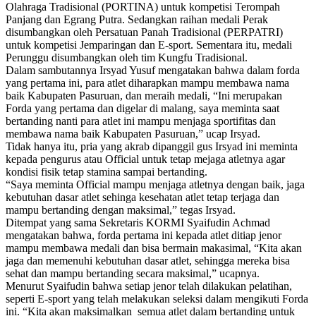
Olahraga Tradisional (PORTINA) untuk kompetisi Terompah
Panjang dan Egrang Putra. Sedangkan raihan medali Perak
disumbangkan oleh Persatuan Panah Tradisional (PERPATRI)
untuk kompetisi Jemparingan dan E-sport. Sementara itu, medali
Perunggu disumbangkan oleh tim Kungfu Tradisional.
Dalam sambutannya Irsyad Yusuf mengatakan bahwa dalam forda
yang pertama ini, para atlet diharapkan mampu membawa nama
baik Kabupaten Pasuruan, dan meraih medali, “Ini merupakan
Forda yang pertama dan digelar di malang, saya meminta saat
bertanding nanti para atlet ini mampu menjaga sportifitas dan
membawa nama baik Kabupaten Pasuruan,” ucap Irsyad.
Tidak hanya itu, pria yang akrab dipanggil gus Irsyad ini meminta
kepada pengurus atau Official untuk tetap mejaga atletnya agar
kondisi fisik tetap stamina sampai bertanding.
“Saya meminta Official mampu menjaga atletnya dengan baik, jaga
kebutuhan dasar atlet sehinga kesehatan atlet tetap terjaga dan
mampu bertanding dengan maksimal,” tegas Irsyad.
Ditempat yang sama Sekretaris KORMI Syaifudin Achmad
mengatakan bahwa, forda pertama ini kepada atlet ditiap jenor
mampu membawa medali dan bisa bermain makasimal, “Kita akan
jaga dan memenuhi kebutuhan dasar atlet, sehingga mereka bisa
sehat dan mampu bertanding secara maksimal,” ucapnya.
Menurut Syaifudin bahwa setiap jenor telah dilakukan pelatihan,
seperti E-sport yang telah melakukan seleksi dalam mengikuti Forda
ini. “Kita akan maksimalkan semua atlet dalam bertanding untuk