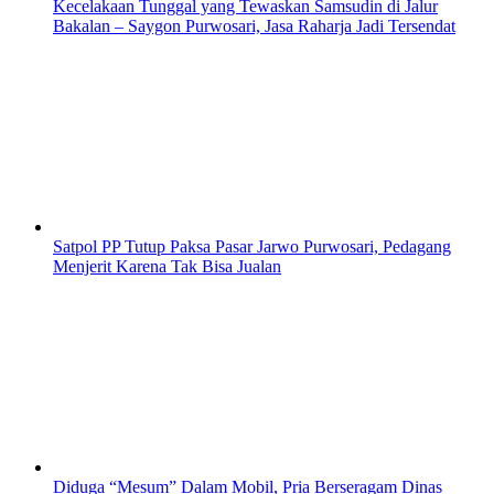
Kecelakaan Tunggal yang Tewaskan Samsudin di Jalur
Bakalan – Saygon Purwosari, Jasa Raharja Jadi Tersendat
Satpol PP Tutup Paksa Pasar Jarwo Purwosari, Pedagang
Menjerit Karena Tak Bisa Jualan
Diduga “Mesum” Dalam Mobil, Pria Berseragam Dinas