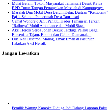
Mulai Berani, Tokoh Masyarakat Tamansari Desak Ketua
BPD Turun Tangan Pertanyakan Masalah di Kampungnya
Masalah Dua Mobil Desa Belum Kelar, Dugaan “Kemplang”
Pajak Selimuti Pemerintah Desa Tamansari
Camat Wonorejo Janji Panggil Kades Tamansari Terkait
“Raibnya” Mobil Ambulance dan Mobil Siaga
Aksi Heroik Serda Johan Bekuk Terduga Pelaku Begal
Bersenjata Tajam, Bondet dan Celurit Diamanakan
Dua Kali Disatroni Maling, Emak Emak di Pasuruan
Lakukan Aksi Heroik
Jangan Lewatkan
Pemilik Warung Karaoke Diduga Jadi Dalang Laporan Palsu