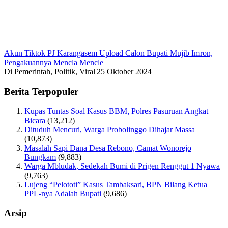
Akun Tiktok PJ Karangasem Upload Calon Bupati Mujib Imron,
Pengakuannya Mencla Mencle
Di Pemerintah, Politik, Viral
|
25 Oktober 2024
Berita Terpopuler
Kupas Tuntas Soal Kasus BBM, Polres Pasuruan Angkat
Bicara
(13,212)
Dituduh Mencuri, Warga Probolinggo Dihajar Massa
(10,873)
Masalah Sapi Dana Desa Rebono, Camat Wonorejo
Bungkam
(9,883)
Warga Mbludak, Sedekah Bumi di Prigen Renggut 1 Nyawa
(9,763)
Lujeng “Pelototi” Kasus Tambaksari, BPN Bilang Ketua
PPL-nya Adalah Bupati
(9,686)
Arsip