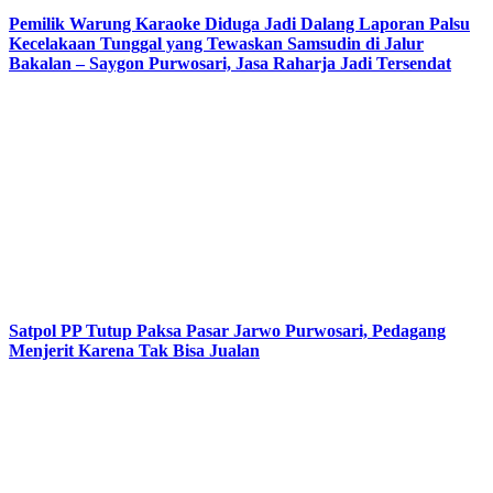
Pemilik Warung Karaoke Diduga Jadi Dalang Laporan Palsu
Kecelakaan Tunggal yang Tewaskan Samsudin di Jalur
Bakalan – Saygon Purwosari, Jasa Raharja Jadi Tersendat
Satpol PP Tutup Paksa Pasar Jarwo Purwosari, Pedagang
Menjerit Karena Tak Bisa Jualan