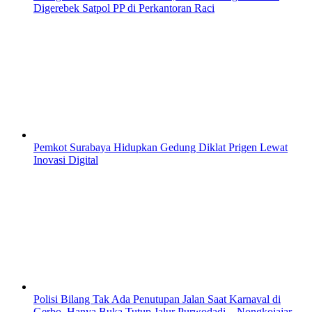
Digerebek Satpol PP di Perkantoran Raci
Pemkot Surabaya Hidupkan Gedung Diklat Prigen Lewat
Inovasi Digital
Polisi Bilang Tak Ada Penutupan Jalan Saat Karnaval di
Gerbo, Hanya Buka Tutup Jalur Purwodadi – Nongkojajar