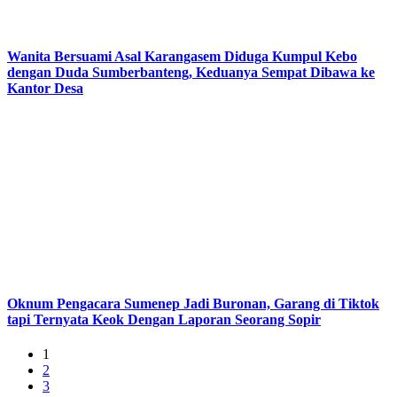
Wanita Bersuami Asal Karangasem Diduga Kumpul Kebo
dengan Duda Sumberbanteng, Keduanya Sempat Dibawa ke
Kantor Desa
Oknum Pengacara Sumenep Jadi Buronan, Garang di Tiktok
tapi Ternyata Keok Dengan Laporan Seorang Sopir
1
2
3