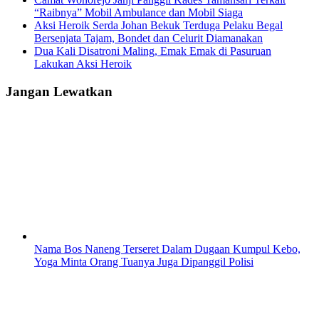
“Raibnya” Mobil Ambulance dan Mobil Siaga
Aksi Heroik Serda Johan Bekuk Terduga Pelaku Begal
Bersenjata Tajam, Bondet dan Celurit Diamanakan
Dua Kali Disatroni Maling, Emak Emak di Pasuruan
Lakukan Aksi Heroik
Jangan Lewatkan
Nama Bos Naneng Terseret Dalam Dugaan Kumpul Kebo,
Yoga Minta Orang Tuanya Juga Dipanggil Polisi