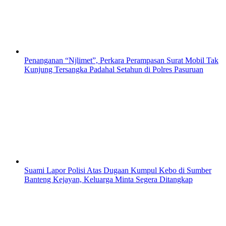
Penanganan “Njlimet”, Perkara Perampasan Surat Mobil Tak
Kunjung Tersangka Padahal Setahun di Polres Pasuruan
Suami Lapor Polisi Atas Dugaan Kumpul Kebo di Sumber
Banteng Kejayan, Keluarga Minta Segera Ditangkap