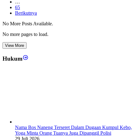
…
65
Berikutnya
No More Posts Available.
No more pages to load.
View More
Hukum
Nama Bos Naneng Terseret Dalam Dugaan Kumpul Kebo,
Yoga Minta Orang Tuanya Juga Dipanggil Polisi
29 Juli 2026