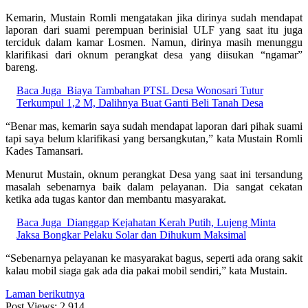
Kemarin, Mustain Romli mengatakan jika dirinya sudah mendapat
laporan dari suami perempuan berinisial ULF yang saat itu juga
terciduk dalam kamar Losmen. Namun, dirinya masih menunggu
klarifikasi dari oknum perangkat desa yang diisukan “ngamar”
bareng.
Baca Juga
Biaya Tambahan PTSL Desa Wonosari Tutur
Terkumpul 1,2 M, Dalihnya Buat Ganti Beli Tanah Desa
“Benar mas, kemarin saya sudah mendapat laporan dari pihak suami
tapi saya belum klarifikasi yang bersangkutan,” kata Mustain Romli
Kades Tamansari.
Menurut Mustain, oknum perangkat Desa yang saat ini tersandung
masalah sebenarnya baik dalam pelayanan. Dia sangat cekatan
ketika ada tugas kantor dan membantu masyarakat.
Baca Juga
Dianggap Kejahatan Kerah Putih, Lujeng Minta
Jaksa Bongkar Pelaku Solar dan Dihukum Maksimal
“Sebenarnya pelayanan ke masyarakat bagus, seperti ada orang sakit
kalau mobil siaga gak ada dia pakai mobil sendiri,” kata Mustain.
Laman berikutnya
Post Views:
2,914