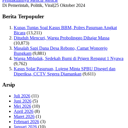
Pengakuannya Mencla Mencle
Di Pemerintah, Politik, Viral
|
25 Oktober 2024
Berita Terpopuler
Kupas Tuntas Soal Kasus BBM, Polres Pasuruan Angkat
Bicara
(13,211)
Dituduh Mencuri, Warga Probolinggo Dihajar Massa
(10,873)
Masalah Sapi Dana Desa Rebono, Camat Wonorejo
Bungkam
(9,881)
Warga Mbludak, Sedekah Bumi di Prigen Renggut 1 Nyawa
(9,762)
Kasus Solar Pasuruan, Lujeng Minta SPBU Disegel dan
Diperiksa, CCTV Segera Diamankan
(9,611)
Arsip
Juli 2026
(11)
Juni 2026
(5)
Mei 2026
(10)
April 2026
(8)
Maret 2026
(1)
Februari 2026
(3)
Januari 2026
(10)