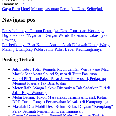
Halaman:
1
2
Gaya Baru
Hotel
Mesum
pasuruan
Perangkat Desa
Selingkuh
Navigasi pos
Pos sebelumnya
Oknum Perangkat Desa Tamansari Wonorejo
Digrebek Saat “Ngamar” Dengan Wanita Bersuami, Lokasinya di
Lawang
Pos berikutnya
Buat Konten Asusila Anak Dibawah Umur, Warga
Malang Ditangkap Polda Jatim, Polisi Beber Keuntungannya
Posting Terkait
Jalan Tutup Total, Penjaga Ricuh dengan Warga yang Mau
Masuk Saat Acara Sound System di Tutur Pasuruan
Satpol PP Tutup Paksa Pasar Jarwo Purwosari, Pedagang
Menjerit Karena Tak Bisa Jualan
Motor Raib, Warga Lekok Ditemukan Tak Sadarkan Diri di
Jalan Raya Wonorejo
Mulai Berani, Tokoh Masyarakat Tamansari Desak Ketua
BPD Turun Tangan Pertanyakan Masalah di Kampungnya
Masalah Dua Mobil Desa Belum Kelar, Dugaan “Kemplang”
Pajak Selimuti Pemerintah Desa Tamansari
Camat Wonorejo Janji Panggil Kades Tamansari Terkait