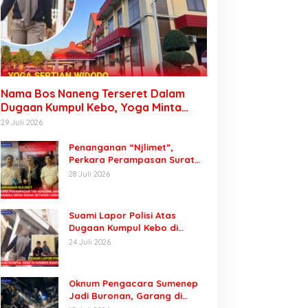
Nama Bos Naneng Terseret Dalam
Dugaan Kumpul Kebo, Yoga Minta
Orang Tuanya Juga Dipanggil Polisi
29 Juli 2026
Penanganan “Njlimet”,
Perkara Perampasan Surat
Mobil Tak Kunjung Tersangka
28 Juli 2026
Padahal Setahun di Polres
Pasuruan
Suami Lapor Polisi Atas
Dugaan Kumpul Kebo di
Sumber Banteng Kejayan,
24 Juli 2026
Keluarga Minta Segera
Ditangkap
Oknum Pengacara Sumenep
Jadi Buronan, Garang di
Tiktok tapi Ternyata Keok