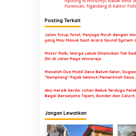
Nyolong di Wonorejo Babak Belur d
a
Purwosari, Ngandang di Kantor Polis
v
i
Posting Terkait
g
Jalan Tutup Total, Penjaga Ricuh dengan W
a
yang Mau Masuk Saat Acara Sound System d
s
Tutur Pasuruan
Motor Raib, Warga Lekok Ditemukan Tak Sa
i
Diri di Jalan Raya Wonorejo
p
o
Masalah Dua Mobil Desa Belum Kelar, Dugaa
“Kemplang” Pajak Selimuti Pemerintah Desa
s
Tamansari
Aksi Heroik Serda Johan Bekuk Terduga Pela
Begal Bersenjata Tajam, Bondet dan Celurit
Diamanakan
Jangan Lewatkan