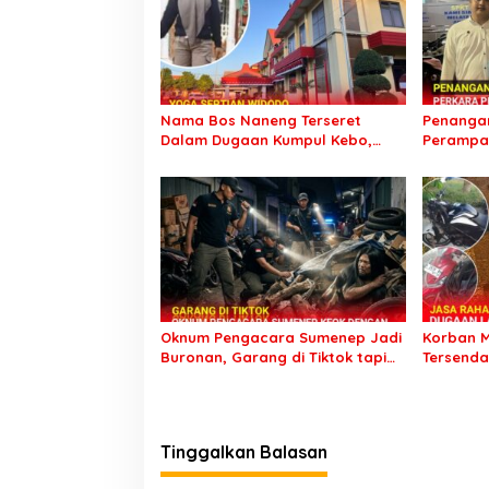
Nama Bos Naneng Terseret
Penangan
Dalam Dugaan Kumpul Kebo,
Perampas
Yoga Minta Orang Tuanya Juga
Kunjung 
Dipanggil Polisi
Setahun 
Oknum Pengacara Sumenep Jadi
Korban M
Buronan, Garang di Tiktok tapi
Tersenda
Ternyata Keok Dengan Laporan
Palsu Ke
Seorang Sopir
Pemicu
Tinggalkan Balasan