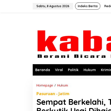
L
e
Sabtu, 8 Agustus 2026
Indeks Berita
Red
w
a
t
i
k
e
k
o
n
t
e
n
Beranda
Viral
Politik
Hukum
Krimi
Homepage
/
Hukum
S
e
Pasuruan - Jatim
m
p
Sempat Berkelahi, 
a
t
Berkutik Usai Dihaj