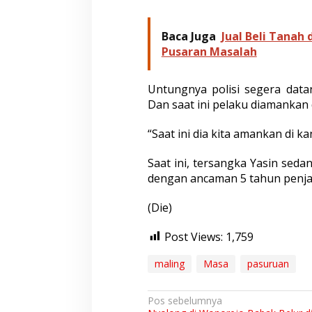
Baca Juga
Jual Beli Tanah
Pusaran Masalah
Untungnya polisi segera data
Dan saat ini pelaku diamankan
“Saat ini dia kita amankan di k
Saat ini, tersangka Yasin seda
dengan ancaman 5 tahun penja
(Die)
Post Views:
1,759
maling
Masa
pasuruan
N
Pos sebelumnya