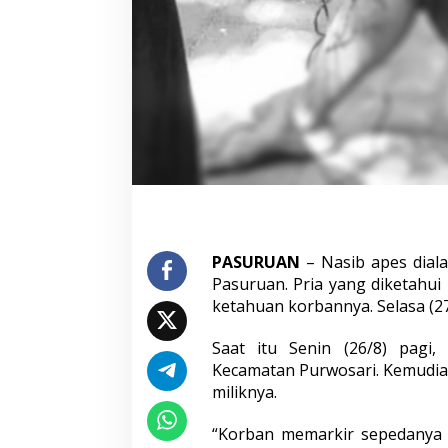
i
a
n
T
a
k
B
e
r
k
u
t
i
k
U
PASURUAN
– Nasib apes dial
s
Pasuruan. Pria yang diketahui
a
ketahuan korbannya. Selasa (27
i
D
Saat itu Senin (26/8) pagi
i
h
Kecamatan Purwosari. Kemudia
a
miliknya.
j
a
“Korban memarkir sepedanya s
r