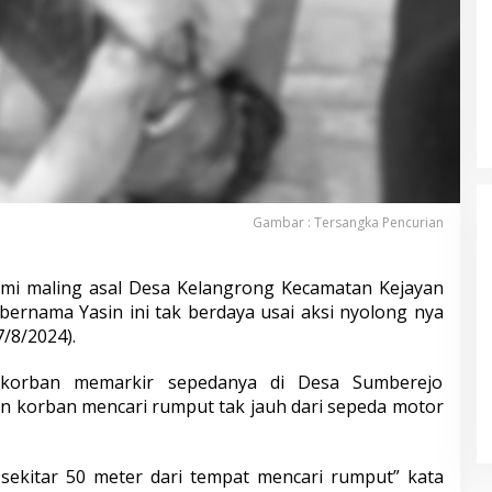
Gambar : Tersangka Pencurian
ami maling asal Desa Kelangrong Kecamatan Kejayan
 bernama Yasin ini tak berdaya usai aksi nyolong nya
/8/2024).
Calon Bupati Nobar di Halaman
Rumah KPPS, Netralitas
, korban memarkir sepedanya di Desa Sumberejo
Penyelenggara Disorot
Di Pemerintah, Politik
|
18 November 2024
n korban mencari rumput tak jauh dari sepeda motor
ekitar 50 meter dari tempat mencari rumput” kata