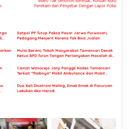
i
Video Tak Senonoh Beredar, Korban Buru
i
Perekam dan Penyebar Dengan Lapor Polisi
arga
Satpol PP Tutup Paksa Pasar Jarwo Purwosari,
i
Pedagang Menjerit Karena Tak Bisa Jualan
darkan
Mulai Berani, Tokoh Masyarakat Tamansari Desak
Ketua BPD Turun Tangan Pertanyakan Masalah di
Kampungnya
n
Camat Wonorejo Janji Panggil Kades Tamansari
Terkait “Raibnya” Mobil Ambulance dan Mobil
Siaga
ku
Dua Kali Disatroni Maling, Emak Emak di Pasuruan
Lakukan Aksi Heroik