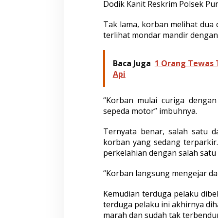
Dodik Kanit Reskrim Polsek Pur
M
a
s
Tak lama, korban melihat dua
a
terlihat mondar mandir denga
d
i
P
Baca Juga
1 Orang Tewas 
u
Api
r
w
o
“Korban mulai curiga dengan
s
a
sepeda motor” imbuhnya.
r
i
Ternyata benar, salah satu 
korban yang sedang terparkir
perkelahian dengan salah satu 
“Korban langsung mengejar dan
Kemudian terduga pelaku dibe
terduga pelaku ini akhirnya dih
marah dan sudah tak terbendun