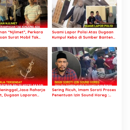
an “Njlimet”, Perkara
Suami Lapor Polisi Atas Dugaan
an Surat Mobil Tak
Kumpul Kebo di Sumber Banteng
Tersangka Padahal
Kejayan, Keluarga Minta Segera
di Polres Pasuruan
Ditangkap
eninggal,Jasa Raharja
Sering Ricuh, Imam Soroti Proses
t, Dugaan Laporan
Penentuan Izin Sound Horeg :
celakaan Tunggal Jadi
Jangan Asyik Keluarkan Izin Saja