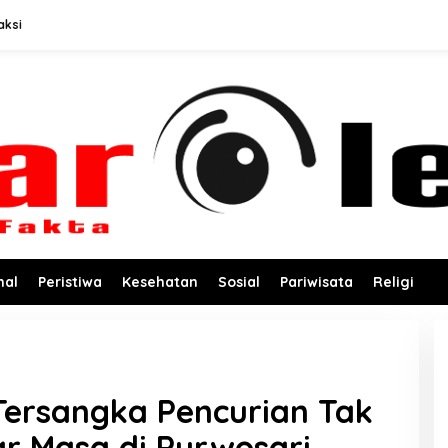
aksi
nal
Peristiwa
Kesehatan
Sosial
Pariwisata
Religi
Tersangka Pencurian Tak
ar Masa di Purwosari