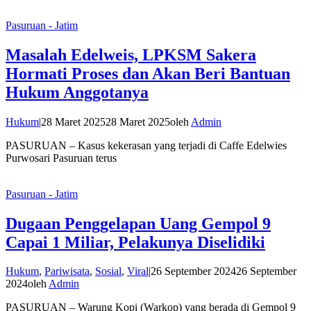
Pasuruan - Jatim
Masalah Edelweis, LPKSM Sakera
Hormati Proses dan Akan Beri Bantuan
Hukum Anggotanya
Hukum
|
28 Maret 2025
28 Maret 2025
oleh
Admin
PASURUAN – Kasus kekerasan yang terjadi di Caffe Edelwies
Purwosari Pasuruan terus
Pasuruan - Jatim
Dugaan Penggelapan Uang Gempol 9
Capai 1 Miliar, Pelakunya Diselidiki
Hukum
,
Pariwisata
,
Sosial
,
Viral
|
26 September 2024
26 September
2024
oleh
Admin
PASURUAN – Warung Kopi (Warkop) yang berada di Gempol 9