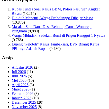
Kupas Tuntas Soal Kasus BBM, Polres Pasuruan Angkat
Bicara
(13,215)
Dituduh Mencuri, Warga Probolinggo Dihajar Massa
(10,875)
Masalah Sapi Dana Desa Rebono, Camat Wonorejo
Bungkam
(9,889)
Warga Mbludak, Sedekah Bumi di Prigen Renggut 1 Nyawa
(9,766)
Lujeng “Pelototi” Kasus Tambaksari, BPN Bilang Ketua
PPL-nya Adalah Bupati
(9,730)
Arsip
Agustus 2026
(2)
Juli 2026
(11)
Juni 2026
(5)
Mei 2026
(10)
April 2026
(8)
Maret 2026
(1)
Februari 2026
(3)
Januari 2026
(10)
Desember 2025
(20)
November 2025
(8)