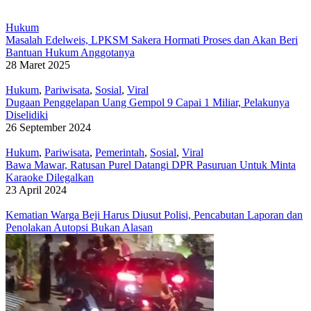
Hukum
Masalah Edelweis, LPKSM Sakera Hormati Proses dan Akan Beri
Bantuan Hukum Anggotanya
28 Maret 2025
Hukum
,
Pariwisata
,
Sosial
,
Viral
Dugaan Penggelapan Uang Gempol 9 Capai 1 Miliar, Pelakunya
Diselidiki
26 September 2024
Hukum
,
Pariwisata
,
Pemerintah
,
Sosial
,
Viral
Bawa Mawar, Ratusan Purel Datangi DPR Pasuruan Untuk Minta
Karaoke Dilegalkan
23 April 2024
Kematian Warga Beji Harus Diusut Polisi, Pencabutan Laporan dan
Penolakan Autopsi Bukan Alasan