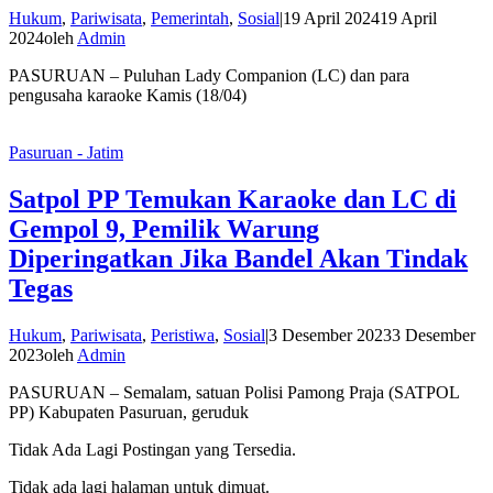
Hukum
,
Pariwisata
,
Pemerintah
,
Sosial
|
19 April 2024
19 April
2024
oleh
Admin
PASURUAN – Puluhan Lady Companion (LC) dan para
pengusaha karaoke Kamis (18/04)
Pasuruan - Jatim
Satpol PP Temukan Karaoke dan LC di
Gempol 9, Pemilik Warung
Diperingatkan Jika Bandel Akan Tindak
Tegas
Hukum
,
Pariwisata
,
Peristiwa
,
Sosial
|
3 Desember 2023
3 Desember
2023
oleh
Admin
PASURUAN – Semalam, satuan Polisi Pamong Praja (SATPOL
PP) Kabupaten Pasuruan, geruduk
Tidak Ada Lagi Postingan yang Tersedia.
Tidak ada lagi halaman untuk dimuat.