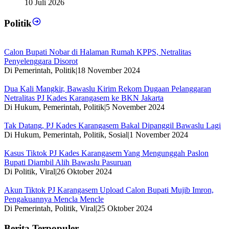
10 Juli 2026
Politik
Calon Bupati Nobar di Halaman Rumah KPPS, Netralitas
Penyelenggara Disorot
Di Pemerintah, Politik
|
18 November 2024
Dua Kali Mangkir, Bawaslu Kirim Rekom Dugaan Pelanggaran
Netralitas PJ Kades Karangasem ke BKN Jakarta
Di Hukum, Pemerintah, Politik
|
5 November 2024
Tak Datang, PJ Kades Karangasem Bakal Dipanggil Bawaslu Lagi
Di Hukum, Pemerintah, Politik, Sosial
|
1 November 2024
Kasus Tiktok PJ Kades Karangasem Yang Mengunggah Paslon
Bupati Diambil Alih Bawaslu Pasuruan
Di Politik, Viral
|
26 Oktober 2024
Akun Tiktok PJ Karangasem Upload Calon Bupati Mujib Imron,
Pengakuannya Mencla Mencle
Di Pemerintah, Politik, Viral
|
25 Oktober 2024
Berita Terpopuler