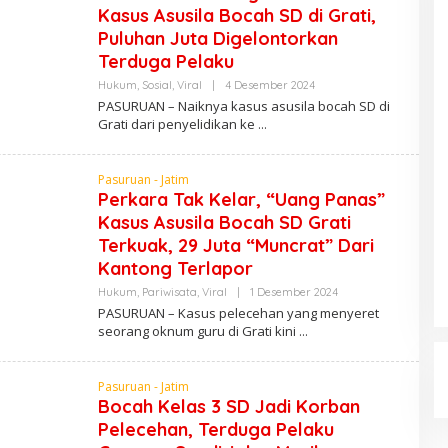
Kasus Asusila Bocah SD di Grati,
Puluhan Juta Digelontorkan
Terduga Pelaku
Hukum
,
Sosial
,
Viral
|
4 Desember 2024
O
L
PASURUAN – Naiknya kasus asusila bocah SD di
E
Grati dari penyelidikan ke
H
A
D
M
Pasuruan - Jatim
I
Perkara Tak Kelar, “Uang Panas”
N
Kasus Asusila Bocah SD Grati
Terkuak, 29 Juta “Muncrat” Dari
Kantong Terlapor
Hukum
,
Pariwisata
,
Viral
|
1 Desember 2024
O
L
PASURUAN – Kasus pelecehan yang menyeret
E
seorang oknum guru di Grati kini
H
A
D
M
Pasuruan - Jatim
I
Bocah Kelas 3 SD Jadi Korban
N
Pelecehan, Terduga Pelaku