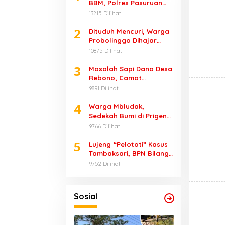
BBM, Polres Pasuruan
Angkat Bicara
13215 Dilihat
2
Dituduh Mencuri, Warga
Probolinggo Dihajar
Massa
10875 Dilihat
3
Masalah Sapi Dana Desa
Rebono, Camat
Wonorejo Bungkam
9891 Dilihat
4
Warga Mbludak,
Sedekah Bumi di Prigen
Renggut 1 Nyawa
9766 Dilihat
5
Lujeng “Pelototi” Kasus
Tambaksari, BPN Bilang
Ketua PPL-nya Adalah
9752 Dilihat
Bupati
Sosial