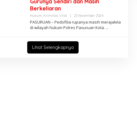
Gurunya Sendiri dan Masih
Berkeliaran
Hukum
,
Kriminal
,
Viral
|
23 November 2024
O
L
PASURUAN – Pedofilia rupanya masih merajalela
E
di wilayah hukum Polres Pasuruan Kota.
H
A
D
M
I
Lihat Selengkapnya
N