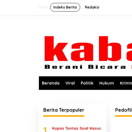
L
e
Indeks Berita
Redaksi
w
a
t
i
k
e
k
o
n
t
e
n
Beranda
Viral
Politik
Hukum
Krimi
Berita Terpopuler
Pedofil
1
Kupas Tuntas Soal Kasus