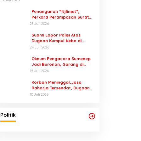
Penanganan “Njlimet”,
Perkara Perampasan Surat
Mobil Tak Kunjung Tersangka
28 Juli 2026
Padahal Setahun di Polres
Pasuruan
Suami Lapor Polisi Atas
Dugaan Kumpul Kebo di
Sumber Banteng Kejayan,
24 Juli 2026
Keluarga Minta Segera
Ditangkap
Oknum Pengacara Sumenep
Jadi Buronan, Garang di
Tiktok tapi Ternyata Keok
15 Juli 2026
Dengan Laporan Seorang
Sopir
Korban Meninggal,Jasa
Raharja Tersendat, Dugaan
Laporan Palsu Kecelakaan
10 Juli 2026
Tunggal Jadi Pemicu
Politik