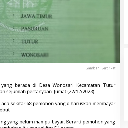
Gambar : Sertifikat
yang berada di Desa Wonosari Kecamatan Tutur
n sejumlah pertanyaan. Jumat (22/12/2023)
Calon Bupati Nobar di Halaman
Rumah KPPS, Netralitas
bu, ada sekitar 68 pemohon yang diharuskan membayar
Penyelenggara Disorot
Di Pemerintah, Politik
|
18 November 2024
ebut.
orang yang belum mampu bayar. Berarti pemohon yang