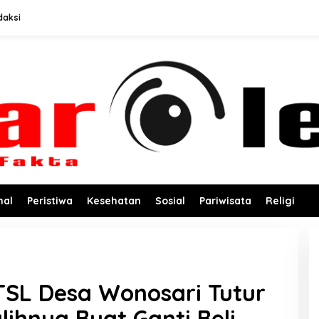
daksi
nal
Peristiwa
Kesehatan
Sosial
Pariwisata
Religi
SL Desa Wonosari Tutur
lihnya Buat Ganti Beli