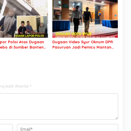
por Polisi Atas Dugaan
Dugaan Video Syur Oknum DPR
ebo di Sumber Banteng
Pasuruan Jadi Pemicu Mantan
 Keluarga Minta Segera
Sopir Dilaporkan ke Polda Jatim
ap
ng wajib ditandai
*