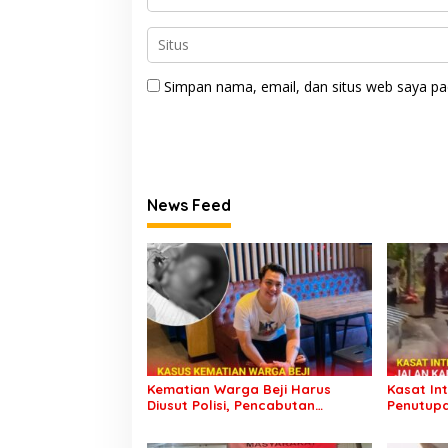
Simpan nama, email, dan situs web saya pa
News Feed
Kematian Warga Beji Harus
Kasat In
Diusut Polisi, Pencabutan
Penutupa
Laporan dan Penolakan Autopsi
di Wonos
Bukan Alasan