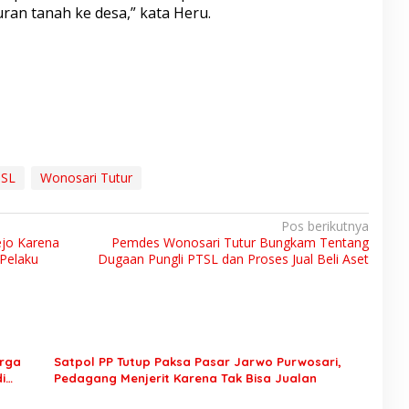
ran tanah ke desa,” kata Heru.
SL
Wonosari Tutur
Pos berikutnya
ejo Karena
Pemdes Wonosari Tutur Bungkam Tentang
Pelaku
Dugaan Pungli PTSL dan Proses Jual Beli Aset
arga
Satpol PP Tutup Paksa Pasar Jarwo Purwosari,
i
Pedagang Menjerit Karena Tak Bisa Jualan