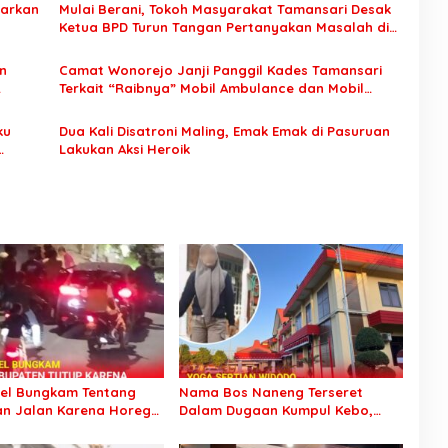
darkan
Mulai Berani, Tokoh Masyarakat Tamansari Desak
Ketua BPD Turun Tangan Pertanyakan Masalah di
Kampungnya
n
Camat Wonorejo Janji Panggil Kades Tamansari
Terkait “Raibnya” Mobil Ambulance dan Mobil
Siaga
ku
Dua Kali Disatroni Maling, Emak Emak di Pasuruan
Lakukan Aksi Heroik
tel Bungkam Tentang
Nama Bos Naneng Terseret
n Jalan Karena Horeg
Dalam Dugaan Kumpul Kebo,
ari Wonorejo
Yoga Minta Orang Tuanya Juga
Dipanggil Polisi