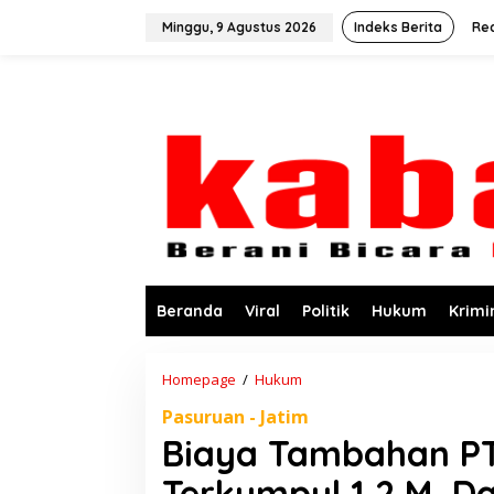
L
e
Minggu, 9 Agustus 2026
Indeks Berita
Re
w
a
t
i
k
e
k
o
n
t
e
n
Beranda
Viral
Politik
Hukum
Krimi
Homepage
/
Hukum
B
i
Pasuruan - Jatim
a
y
Biaya Tambahan PT
a
T
Terkumpul 1,2 M, Da