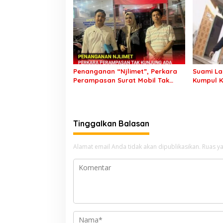
Penanganan “Njlimet”, Perkara
Suami La
Perampasan Surat Mobil Tak
Kumpul K
Kunjung Tersangka Padahal
Kejayan,
Setahun di Polres Pasuruan
Ditangk
Tinggalkan Balasan
Alamat email Anda tidak akan dipublikasikan.
Ruas ya