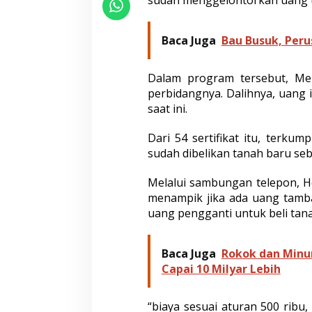
sudah menggelontorkan uang t
B
u
a
Baca Juga
Bau Busuk, Peru
t
G
a
Dalam program tersebut, Me
n
perbidangnya. Dalihnya, uang 
t
i
saat ini.
B
e
Dari 54 sertifikat itu, terkum
l
sudah dibelikan tanah baru seb
i
T
a
Melalui sambungan telepon, H
n
menampik jika ada uang tamb
a
uang pengganti untuk beli tana
h
D
e
Baca Juga
Rokok dan Minu
s
Capai 10 Milyar Lebih
a
“biaya sesuai aturan 500 ribu