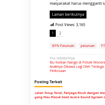
masyarakat harus mengganti iu
Laman berikutnya
Post Views:
3,165
1
2
BPN Pasuruan
pasuruan
PT
N
Pos sebelumnya
Ibu Korban Nangis di Polsek Wonor
a
Anaknya Dibawa Lagi Oleh Terduga 
v
Perkosaan
i
Posting Terkait
g
a
Jalan Tutup Total, Penjaga Ricuh dengan W
s
yang Mau Masuk Saat Acara Sound System d
Tutur Pasuruan