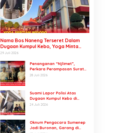
Nama Bos Naneng Terseret Dalam
Dugaan Kumpul Kebo, Yoga Minta
Orang Tuanya Juga Dipanggil Polisi
29 Juli 2026
Penanganan “Njlimet”,
Perkara Perampasan Surat
Mobil Tak Kunjung Tersangka
28 Juli 2026
Padahal Setahun di Polres
Pasuruan
Suami Lapor Polisi Atas
Dugaan Kumpul Kebo di
Sumber Banteng Kejayan,
24 Juli 2026
Keluarga Minta Segera
Ditangkap
Oknum Pengacara Sumenep
Jadi Buronan, Garang di
Tiktok tapi Ternyata Keok