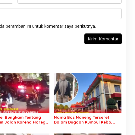
da peramban ini untuk komentar saya berikutnya.
tel Bungkam Tentang
Nama Bos Naneng Terseret
n Jalan Karena Horeg
Dalam Dugaan Kumpul Kebo,
ari Wonorejo
Yoga Minta Orang Tuanya Juga
Dipanggil Polisi