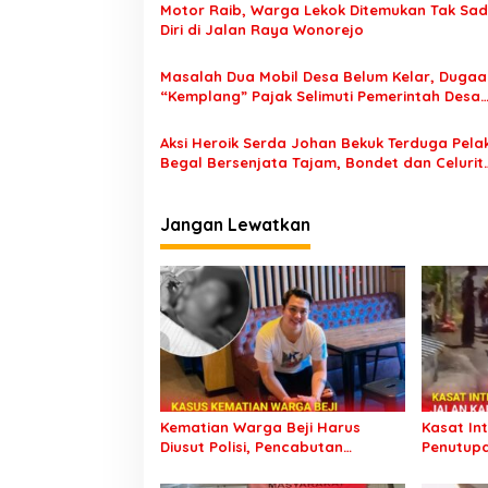
i
Motor Raib, Warga Lekok Ditemukan Tak Sa
p
Diri di Jalan Raya Wonorejo
o
Masalah Dua Mobil Desa Belum Kelar, Dugaa
s
“Kemplang” Pajak Selimuti Pemerintah Desa
Tamansari
Aksi Heroik Serda Johan Bekuk Terduga Pela
Begal Bersenjata Tajam, Bondet dan Celurit
Diamanakan
Jangan Lewatkan
Kematian Warga Beji Harus
Kasat In
Diusut Polisi, Pencabutan
Penutupa
Laporan dan Penolakan Autopsi
di Wonos
Bukan Alasan