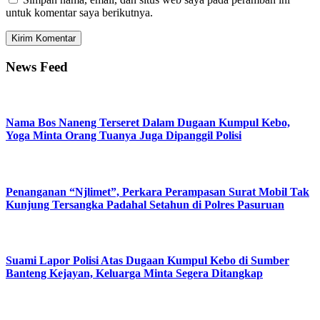
untuk komentar saya berikutnya.
News Feed
Nama Bos Naneng Terseret Dalam Dugaan Kumpul Kebo,
Yoga Minta Orang Tuanya Juga Dipanggil Polisi
Penanganan “Njlimet”, Perkara Perampasan Surat Mobil Tak
Kunjung Tersangka Padahal Setahun di Polres Pasuruan
Suami Lapor Polisi Atas Dugaan Kumpul Kebo di Sumber
Banteng Kejayan, Keluarga Minta Segera Ditangkap