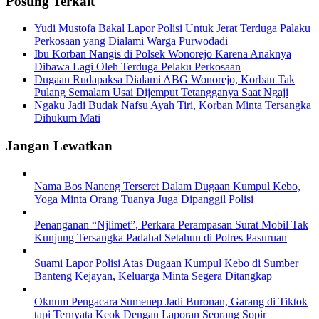
Posting Terkait
Yudi Mustofa Bakal Lapor Polisi Untuk Jerat Terduga Palaku
Perkosaan yang Dialami Warga Purwodadi
Ibu Korban Nangis di Polsek Wonorejo Karena Anaknya
Dibawa Lagi Oleh Terduga Pelaku Perkosaan
Dugaan Rudapaksa Dialami ABG Wonorejo, Korban Tak
Pulang Semalam Usai Dijemput Tetangganya Saat Ngaji
Ngaku Jadi Budak Nafsu Ayah Tiri, Korban Minta Tersangka
Dihukum Mati
Jangan Lewatkan
Nama Bos Naneng Terseret Dalam Dugaan Kumpul Kebo,
Yoga Minta Orang Tuanya Juga Dipanggil Polisi
Penanganan “Njlimet”, Perkara Perampasan Surat Mobil Tak
Kunjung Tersangka Padahal Setahun di Polres Pasuruan
Suami Lapor Polisi Atas Dugaan Kumpul Kebo di Sumber
Banteng Kejayan, Keluarga Minta Segera Ditangkap
Oknum Pengacara Sumenep Jadi Buronan, Garang di Tiktok
tapi Ternyata Keok Dengan Laporan Seorang Sopir