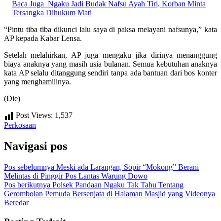
Baca Juga
Ngaku Jadi Budak Nafsu Ayah Tiri, Korban Minta
Tersangka Dihukum Mati
“Pintu tiba tiba dikunci lalu saya di paksa melayani nafsunya,” kata
AP kepada Kabar Lensa.
Setelah melahirkan, AP juga mengaku jika dirinya menanggung
biaya anaknya yang masih usia bulanan. Semua kebutuhan anaknya
kata AP selalu ditanggung sendiri tanpa ada bantuan dari bos konter
yang menghamilinya.
(Die)
Post Views:
1,537
Perkosaan
Navigasi pos
Pos sebelumnya
Meski ada Larangan, Sopir “Mokong” Berani
Melintas di Pinggir Pos Lantas Warung Dowo
Pos berikutnya
Polsek Pandaan Ngaku Tak Tahu Tentang
Gerombolan Pemuda Bersenjata di Halaman Masjid yang Videonya
Beredar