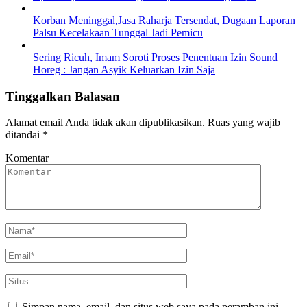
Korban Meninggal,Jasa Raharja Tersendat, Dugaan Laporan
Palsu Kecelakaan Tunggal Jadi Pemicu
Sering Ricuh, Imam Soroti Proses Penentuan Izin Sound
Horeg : Jangan Asyik Keluarkan Izin Saja
Tinggalkan Balasan
Alamat email Anda tidak akan dipublikasikan.
Ruas yang wajib
ditandai
*
Komentar
Simpan nama, email, dan situs web saya pada peramban ini