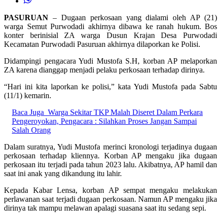
PASURUAN
– Dugaan perkosaan yang dialami oleh AP (21)
warga Semut Purwodadi akhirnya dibawa ke ranah hukum. Bos
konter berinisial ZA warga Dusun Krajan Desa Purwodadi
Kecamatan Purwodadi Pasuruan akhirnya dilaporkan ke Polisi.
Didampingi pengacara Yudi Mustofa S.H, korban AP melaporkan
ZA karena dianggap menjadi pelaku perkosaan terhadap dirinya.
“Hari ini kita laporkan ke polisi,” kata Yudi Mustofa pada Sabtu
(11/1) kemarin.
Baca Juga
Warga Sekitar TKP Malah Diseret Dalam Perkara
Pengeroyokan, Pengacara : Silahkan Proses Jangan Sampai
Salah Orang
Dalam suratnya, Yudi Mustofa merinci kronologi terjadinya dugaan
perkosaan terhadap kliennya. Korban AP mengaku jika dugaan
perkosaan itu terjadi pada tahun 2023 lalu. Akibatnya, AP hamil dan
saat ini anak yang dikandung itu lahir.
Kepada Kabar Lensa, korban AP sempat mengaku melakukan
perlawanan saat terjadi dugaan perkosaan. Namun AP mengaku jika
dirinya tak mampu melawan apalagi suasana saat itu sedang sepi.