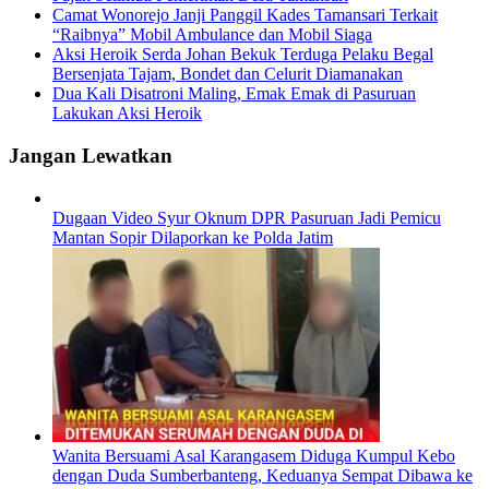
Camat Wonorejo Janji Panggil Kades Tamansari Terkait
“Raibnya” Mobil Ambulance dan Mobil Siaga
Aksi Heroik Serda Johan Bekuk Terduga Pelaku Begal
Bersenjata Tajam, Bondet dan Celurit Diamanakan
Dua Kali Disatroni Maling, Emak Emak di Pasuruan
Lakukan Aksi Heroik
Jangan Lewatkan
Dugaan Video Syur Oknum DPR Pasuruan Jadi Pemicu
Mantan Sopir Dilaporkan ke Polda Jatim
Wanita Bersuami Asal Karangasem Diduga Kumpul Kebo
dengan Duda Sumberbanteng, Keduanya Sempat Dibawa ke