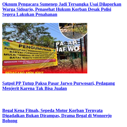
Oknum Pengacara Sumenep Jadi Tersangka Usai Dilaporkan
Warga Sidoarjo, Penasehat Hukum Korban Desak Polisi
Segera Lakukan Penahanan
Satpol PP Tutup Paksa Pasar Jarwo Purwosari, Pedagang
Menjerit Karena Tak Bisa Jualan
Begal Kena Fitnah, Sepeda Motor Korban Ternyata
Digadaikan Bukan Dirampas, Drama Begal di Wonorejo
Bohong