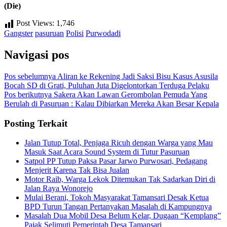
(Die)
Post Views:
1,746
Gangster
pasuruan
Polisi
Purwodadi
Navigasi pos
Pos sebelumnya
Aliran ke Rekening Jadi Saksi Bisu Kasus Asusila
Bocah SD di Grati, Puluhan Juta Digelontorkan Terduga Pelaku
Pos berikutnya
Sakera Akan Lawan Gerombolan Pemuda Yang
Berulah di Pasuruan : Kalau Dibiarkan Mereka Akan Besar Kepala
Posting Terkait
Jalan Tutup Total, Penjaga Ricuh dengan Warga yang Mau
Masuk Saat Acara Sound System di Tutur Pasuruan
Satpol PP Tutup Paksa Pasar Jarwo Purwosari, Pedagang
Menjerit Karena Tak Bisa Jualan
Motor Raib, Warga Lekok Ditemukan Tak Sadarkan Diri di
Jalan Raya Wonorejo
Mulai Berani, Tokoh Masyarakat Tamansari Desak Ketua
BPD Turun Tangan Pertanyakan Masalah di Kampungnya
Masalah Dua Mobil Desa Belum Kelar, Dugaan “Kemplang”
Pajak Selimuti Pemerintah Desa Tamansari