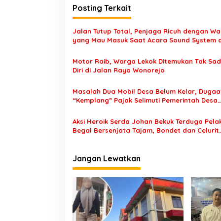
i
Posting Terkait
g
a
Jalan Tutup Total, Penjaga Ricuh dengan W
s
yang Mau Masuk Saat Acara Sound System d
Tutur Pasuruan
i
Motor Raib, Warga Lekok Ditemukan Tak Sa
p
Diri di Jalan Raya Wonorejo
o
Masalah Dua Mobil Desa Belum Kelar, Dugaa
s
“Kemplang” Pajak Selimuti Pemerintah Desa
Tamansari
Aksi Heroik Serda Johan Bekuk Terduga Pela
Begal Bersenjata Tajam, Bondet dan Celurit
Diamanakan
Jangan Lewatkan