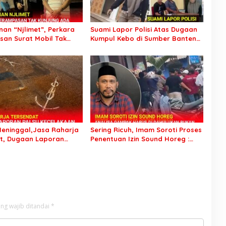
an “Njlimet”, Perkara
Suami Lapor Polisi Atas Dugaan
an Surat Mobil Tak
Kumpul Kebo di Sumber Banteng
Tersangka Padahal
Kejayan, Keluarga Minta Segera
di Polres Pasuruan
Ditangkap
eninggal,Jasa Raharja
Sering Ricuh, Imam Soroti Proses
t, Dugaan Laporan
Penentuan Izin Sound Horeg :
celakaan Tunggal Jadi
Jangan Asyik Keluarkan Izin Saja
ng wajib ditandai
*