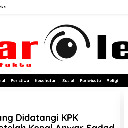
aksi
nal
Peristiwa
Kesehatan
Sosial
Pariwisata
Religi
ng Didatangi KPK
Setelah Kenal Anwar Sadad