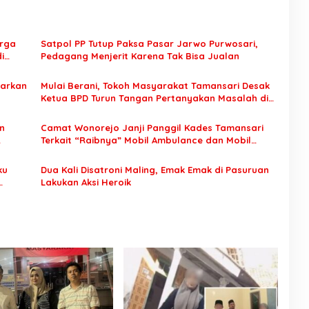
arga
Satpol PP Tutup Paksa Pasar Jarwo Purwosari,
i
Pedagang Menjerit Karena Tak Bisa Jualan
darkan
Mulai Berani, Tokoh Masyarakat Tamansari Desak
Ketua BPD Turun Tangan Pertanyakan Masalah di
Kampungnya
n
Camat Wonorejo Janji Panggil Kades Tamansari
Terkait “Raibnya” Mobil Ambulance dan Mobil
Siaga
ku
Dua Kali Disatroni Maling, Emak Emak di Pasuruan
Lakukan Aksi Heroik