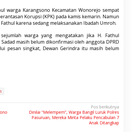
athul warga Karangsono Kecamatan Wonorejo sempat
berantasan Korupsi (KPK) pada kamis kemarin. Namun
mu Fathul karena sedang melaksanakan Ibadah Umroh.
n sejumlah warga yang mengatakan jika H. Fathul
Sadad masih belum dikonfirmasi oleh anggota DPRD
alui pesan singkat, Dewan Gerindra itu masih belum
n
Pos berikutnya
sono
Dinilai “Melempem”, Warga Bangil Luruk Polres
Pasuruan, Mereka Minta Pelaku Pencabulan 7
Anak Ditangkap