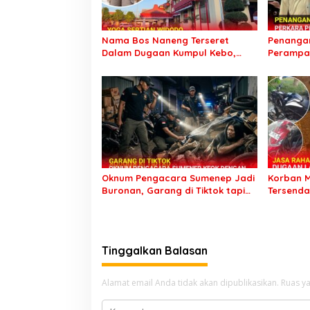
Nama Bos Naneng Terseret
Penangan
Dalam Dugaan Kumpul Kebo,
Perampas
Yoga Minta Orang Tuanya Juga
Kunjung 
Dipanggil Polisi
Setahun 
Oknum Pengacara Sumenep Jadi
Korban M
Buronan, Garang di Tiktok tapi
Tersenda
Ternyata Keok Dengan Laporan
Palsu Ke
Seorang Sopir
Pemicu
Tinggalkan Balasan
Alamat email Anda tidak akan dipublikasikan.
Ruas ya