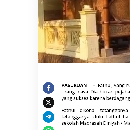
l
u
n
y
a
P
e
n
j
a
h
i
t
,
S
e
PASURUAN
– H. Fathul, yang 
t
e
orang biasa. Dia bukan pejab
l
yang sukses karena berdagang.
a
h
Fathul dikenal tetanggany
K
tetangganya, dulu Fathul h
e
n
sekolah Madrasah Diniyah / Ma
a