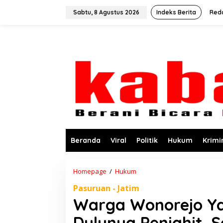
L
e
Sabtu, 8 Agustus 2026
Indeks Berita
Red
w
a
t
i
k
e
k
o
n
t
e
n
Beranda
Viral
Politik
Hukum
Krimi
Homepage
/
Hukum
W
a
Pasuruan - Jatim
r
g
Warga Wonorejo Ya
a
W
Dulunya Penjahit, 