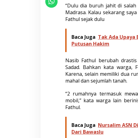
l
“Dulu dia buruh jahit di sala
A
Madrasa. Kalau sekarang saya
n
Fathul sejak dulu
w
a
r
S
Baca Juga
Tak Ada Upaya 
a
Putusan Hakim
d
a
d
Nasib Fathul berubah drasti
K
Sadad. Bahkan kata warga, 
i
Karena, selain memiliki dua ru
n
i
mahal dan sejumlah tanah.
K
a
“2 rumahnya termasuk mewa
y
mobil,” kata warga lain beri
a
Fathul.
R
a
y
a
Baca Juga
Nursalim ASN Di
Dari Bawaslu