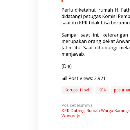
Perlu diketahui, rumah H. F
didatangi petugas Komisi Pem
saat itu KPK tidak bisa berte
Sampai saat ini, keteranga
merupakan orang dekat Anwar 
Jatim itu. Saat dihubungi mel
menjawab.
(Die)
Post Views:
2,921
Korupsi Hibah
KPK
pasurua
N
Pos sebelumnya
KPK Datangi Rumah Warga Karang
a
Wonorejo
v