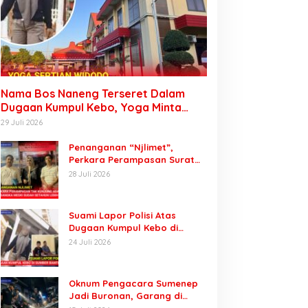
Nama Bos Naneng Terseret Dalam
Dugaan Kumpul Kebo, Yoga Minta
Orang Tuanya Juga Dipanggil Polisi
29 Juli 2026
Penanganan “Njlimet”,
Perkara Perampasan Surat
Mobil Tak Kunjung Tersangka
28 Juli 2026
Padahal Setahun di Polres
Pasuruan
Suami Lapor Polisi Atas
Dugaan Kumpul Kebo di
Sumber Banteng Kejayan,
24 Juli 2026
Keluarga Minta Segera
Ditangkap
Oknum Pengacara Sumenep
Jadi Buronan, Garang di
Tiktok tapi Ternyata Keok