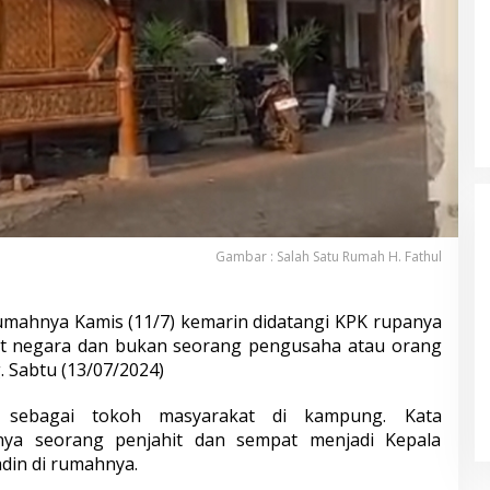
Gambar : Salah Satu Rumah H. Fathul
rumahnya Kamis (11/7) kemarin didatangi KPK rupanya
at negara dan bukan seorang pengusaha atau orang
Calon Bupati Nobar di Halaman
 Sabtu (13/07/2024)
Rumah KPPS, Netralitas
Penyelenggara Disorot
Di Pemerintah, Politik
|
18 November 2024
a sebagai tokoh masyarakat di kampung. Kata
anya seorang penjahit dan sempat menjadi Kepala
din di rumahnya.