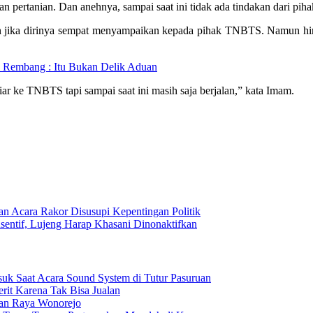
ahan pertanian. Dan anehnya, sampai saat ini tidak ada tindakan dari p
ika dirinya sempat menyampaikan kepada pihak TNBTS. Namun hingga 
i Rembang : Itu Bukan Delik Aduan
ar ke TNBTS tapi sampai saat ini masih saja berjalan,” kata Imam.
n Acara Rakor Disusupi Kepentingan Politik
entif, Lujeng Harap Khasani Dinonaktifkan
uk Saat Acara Sound System di Tutur Pasuruan
rit Karena Tak Bisa Jualan
lan Raya Wonorejo