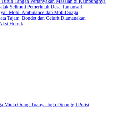
D Turun Tangan Pertanyakan Masalah di Kampungnya
jak Selimuti Pemerintah Desa Tamansari
bnya” Mobil Ambulance dan Mobil Siaga
ata Tajam, Bondet dan Celurit Diamanakan
Aksi Heroik
Minta Orang Tuanya Juga Dipanggil Polisi