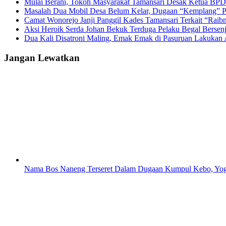
Mulai Berani, Tokoh Masyarakat Tamansari Desak Ketua BP
Masalah Dua Mobil Desa Belum Kelar, Dugaan “Kemplang” Pa
Camat Wonorejo Janji Panggil Kades Tamansari Terkait “Rai
Aksi Heroik Serda Johan Bekuk Terduga Pelaku Begal Bersenj
Dua Kali Disatroni Maling, Emak Emak di Pasuruan Lakukan 
Jangan Lewatkan
Nama Bos Naneng Terseret Dalam Dugaan Kumpul Kebo, Yoga 