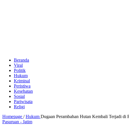
Beranda
Viral
Politik
Hukum
Kriminal
Peristiwa
Kesehatan
Sosial
Pariwisata
Religi
Homepage
/
Hukum
Dugaan Perambahan Hutan Kembali Terjadi di 
Pasuruan - Jatim