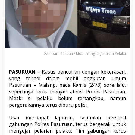
i
s
i
T
e
r
u
s
K
e
Gambar : Korban / Mobil Yang Digunakan Pelaku
j
a
r
PASURUAN
– Kasus pencurian dengan kekerasan,
P
yang terjadi dalam mobil angkutan umum
e
l
Pasuruan – Malang, pada Kamis (24/8) sore lalu,
a
sepertinya terus menjadi atensi Polres Pasuruan.
r
Meski si pelaku belum tertangkap, namun
i
pergerakannya terus diburu polisi.
a
n
P
Usai mendapat laporan, sejumlah personil
e
gabungan Polres Pasuruan, terus bergerak untuk
l
mengejar pelarian pelaku. Tim gabungan terus
a