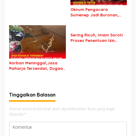
Ditangkap
Oknum Pengacara
Sumenep Jadi Buronan,
Garang di Tiktok tapi
Ternyata Keok Dengan
Laporan Seorang Sopir
Sering Ricuh, Imam Soroti
Proses Penentuan Izin
Sound Horeg : Jangan
Asyik Keluarkan Izin Saja
Korban Meninggal,Jasa
Raharja Tersendat, Dugaan
Laporan Palsu Kecelakaan
Tunggal Jadi Pemicu
Tinggalkan Balasan
Alamat email Anda tidak akan dipublikasikan.
Ruas yang wajib
ditandai
*