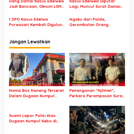
Uang Damai Kasus Edelweis
Kasus Edelweis Diputar
Jadi Bancaan, Oknum LSM
Lagi, Muncul Surat Damai
Minta Jatah Jutaan Rupiah
30 Juta Usai DPO
Ditangkap, Perkara
1 DPO Kasus Edelwis
Ngaku dari Polda,
Ternyata Masih Lanjut
Purwosari Kembali Digulung
Gerombolan Orang
Polisi, 2 Masih Buron
Datangi Rumah Warga
Karangasem Wonorejo,
Benar Polisi apa
Jangan Lewatkan
Gadungan?
Nama Bos Naneng Terseret
Penanganan “Njlimet”,
Dalam Dugaan Kumpul
Perkara Perampasan Surat
Kebo, Yoga Minta Orang
Mobil Tak Kunjung
Tuanya Juga Dipanggil
Tersangka Padahal
Polisi
Setahun di Polres Pasuruan
Suami Lapor Polisi Atas
Dugaan Kumpul Kebo di
Sumber Banteng Kejayan,
Keluarga Minta Segera