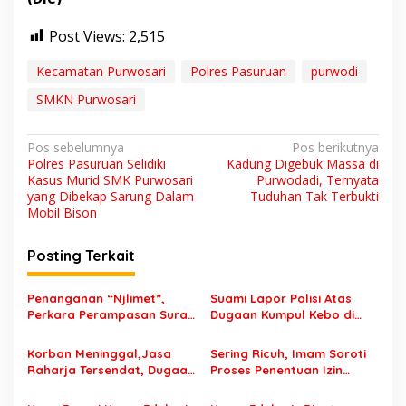
Post Views:
2,515
Kecamatan Purwosari
Polres Pasuruan
purwodi
SMKN Purwosari
N
Pos sebelumnya
Pos berikutnya
Polres Pasuruan Selidiki
Kadung Digebuk Massa di
a
Kasus Murid SMK Purwosari
Purwodadi, Ternyata
v
yang Dibekap Sarung Dalam
Tuduhan Tak Terbukti
Mobil Bison
i
g
Posting Terkait
a
s
Penanganan “Njlimet”,
Suami Lapor Polisi Atas
Perkara Perampasan Surat
Dugaan Kumpul Kebo di
i
Mobil Tak Kunjung
Sumber Banteng Kejayan,
p
Tersangka Padahal
Keluarga Minta Segera
Korban Meninggal,Jasa
Sering Ricuh, Imam Soroti
Setahun di Polres Pasuruan
Ditangkap
Raharja Tersendat, Dugaan
Proses Penentuan Izin
o
Laporan Palsu Kecelakaan
Sound Horeg : Jangan
s
Tunggal Jadi Pemicu
Asyik Keluarkan Izin Saja