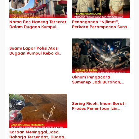
Nama Bos Naneng Terseret
Penanganan “Njlimet”,
Dalam Dugaan Kumpul
Perkara Perampasan Surat
Kebo, Yoga Minta Orang
Mobil Tak Kunjung
Tuanya Juga Dipanggil
Tersangka Padahal
Polisi
Setahun di Polres Pasuruan
Suami Lapor Polisi Atas
Dugaan Kumpul Kebo di
Sumber Banteng Kejayan,
Keluarga Minta Segera
Ditangkap
Oknum Pengacara
Sumenep Jadi Buronan,
Garang di Tiktok tapi
Ternyata Keok Dengan
Laporan Seorang Sopir
Sering Ricuh, Imam Soroti
Proses Penentuan Izin
Sound Horeg : Jangan
Asyik Keluarkan Izin Saja
Korban Meninggal,Jasa
Raharja Tersendat, Dugaan