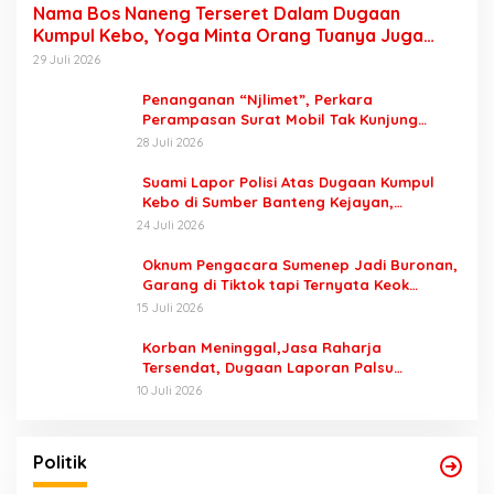
Nama Bos Naneng Terseret Dalam Dugaan
Kumpul Kebo, Yoga Minta Orang Tuanya Juga
Dipanggil Polisi
29 Juli 2026
Penanganan “Njlimet”, Perkara
Perampasan Surat Mobil Tak Kunjung
Tersangka Padahal Setahun di Polres
28 Juli 2026
Pasuruan
Suami Lapor Polisi Atas Dugaan Kumpul
Kebo di Sumber Banteng Kejayan,
Keluarga Minta Segera Ditangkap
24 Juli 2026
Oknum Pengacara Sumenep Jadi Buronan,
Garang di Tiktok tapi Ternyata Keok
Dengan Laporan Seorang Sopir
15 Juli 2026
Korban Meninggal,Jasa Raharja
Tersendat, Dugaan Laporan Palsu
Kecelakaan Tunggal Jadi Pemicu
10 Juli 2026
,
Dua Kali Mangkir, Bawaslu Kirim Rekom
T
Dugaan Pelanggaran Netralitas PJ Kades
D
Karangasem ke BKN Jakarta
Di Hukum, Pemerintah, Politik
|
5 November 2024
Di
Politik