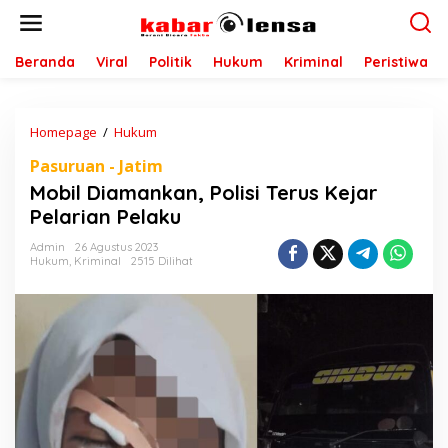
L
e
w
a
Beranda
Viral
Politik
Hukum
Kriminal
Peristiwa
t
i
k
Homepage
/
Hukum
M
e
o
k
Pasuruan - Jatim
b
o
i
n
Mobil Diamankan, Polisi Terus Kejar
l
t
Pelarian Pelaku
D
e
i
n
Admin
26 Agustus 2023
a
Hukum
,
Kriminal
2515 Dilihat
m
a
n
k
a
n
,
P
o
l