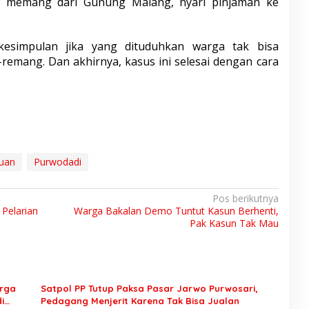
n memang dari Gunung Malang, nyari pinjaman ke
 kesimpulan jika yang dituduhkan warga tak bisa
-remang. Dan akhirnya, kasus ini selesai dengan cara
uan
Purwodadi
Pos berikutnya
 Pelarian
Warga Bakalan Demo Tuntut Kasun Berhenti,
Pak Kasun Tak Mau
arga
Satpol PP Tutup Paksa Pasar Jarwo Purwosari,
i
Pedagang Menjerit Karena Tak Bisa Jualan