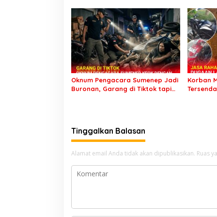
Yoga Minta Orang Tuanya Juga
Kunjung 
Dipanggil Polisi
Setahun 
Oknum Pengacara Sumenep Jadi
Korban M
Buronan, Garang di Tiktok tapi
Tersenda
Ternyata Keok Dengan Laporan
Palsu Ke
Seorang Sopir
Pemicu
Tinggalkan Balasan
Alamat email Anda tidak akan dipublikasikan.
Ruas ya