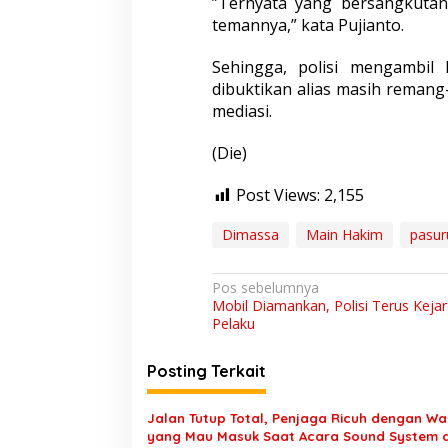
”Ternyata yang bersangkuta
temannya,” kata Pujianto.
Sehingga, polisi mengambil
dibuktikan alias masih remang
mediasi.
(Die)
Post Views:
2,155
Dimassa
Main Hakim
pasur
N
Pos sebelumnya
Mobil Diamankan, Polisi Terus Kejar
a
Pelaku
v
i
Posting Terkait
g
Jalan Tutup Total, Penjaga Ricuh dengan W
a
yang Mau Masuk Saat Acara Sound System d