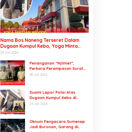
Nama Bos Naneng Terseret Dalam
Dugaan Kumpul Kebo, Yoga Minta
Orang Tuanya Juga Dipanggil Polisi
29 Juli 2026
Penanganan “Njlimet”,
Perkara Perampasan Surat
Mobil Tak Kunjung Tersangka
28 Juli 2026
Padahal Setahun di Polres
Pasuruan
Suami Lapor Polisi Atas
Dugaan Kumpul Kebo di
Sumber Banteng Kejayan,
24 Juli 2026
Keluarga Minta Segera
Ditangkap
Oknum Pengacara Sumenep
Jadi Buronan, Garang di
Tiktok tapi Ternyata Keok