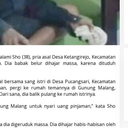
ami Sho (38), pria asal Desa Ketangirejo, Kecamatan
. Dia babak belur dihajar massa, karena dituduh
gal bersama sang istri di Desa Pucangsari, Kecamatan
uan, pergi ke rumah temannya di Gunung Malang,
Calon Bupati Nobar di Halaman
ri sana, dia balik pulang ke rumah istrinya.
Rumah KPPS, Netralitas
Penyelenggara Disorot
Di Pemerintah, Politik
|
18 November 2024
nung Malang untuk nyari uang pinjaman,” kata Sho
a dia digeruduk massa. Dia dihajar habis-habisan oleh