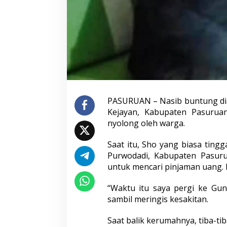
e
r
n
y
a
t
a
T
u
d
u
PASURUAN – Nasib buntung dial
h
Kejayan, Kabupaten Pasuruan
a
n
nyolong oleh warga.
T
a
Saat itu, Sho yang biasa ting
k
Purwodadi, Kabupaten Pasur
T
untuk mencari pinjaman uang. Da
e
r
b
“Waktu itu saya pergi ke Gu
u
sambil meringis kesakitan.
k
t
Saat balik kerumahnya, tiba-tib
i