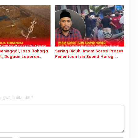
Tersangka Padahal
Kejayan, Keluarga Minta Segera
di Polres Pasuruan
Ditangkap
eninggal,Jasa Raharja
Sering Ricuh, Imam Soroti Proses
t, Dugaan Laporan
Penentuan Izin Sound Horeg :
celakaan Tunggal Jadi
Jangan Asyik Keluarkan Izin Saja
ng wajib ditandai
*