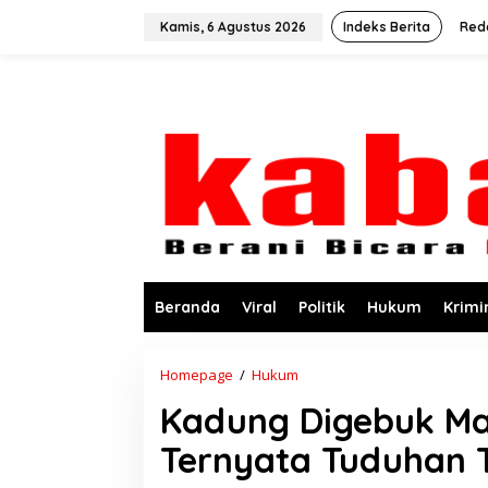
L
e
Kamis, 6 Agustus 2026
Indeks Berita
Red
w
a
t
i
k
e
k
o
n
t
e
n
Beranda
Viral
Politik
Hukum
Krimi
Homepage
/
Hukum
K
a
Kadung Digebuk Ma
d
u
Ternyata Tuduhan T
n
g