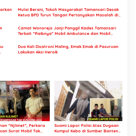
darkan
Mulai Berani, Tokoh Masyarakat Tamansari Desak
Ketua BPD Turun Tangan Pertanyakan Masalah di
Kampungnya
n
Camat Wonorejo Janji Panggil Kades Tamansari
Terkait “Raibnya” Mobil Ambulance dan Mobil
Siaga
ku
Dua Kali Disatroni Maling, Emak Emak di Pasuruan
Lakukan Aksi Heroik
an “Njlimet”, Perkara
Suami Lapor Polisi Atas Dugaan
an Surat Mobil Tak
Kumpul Kebo di Sumber Banteng