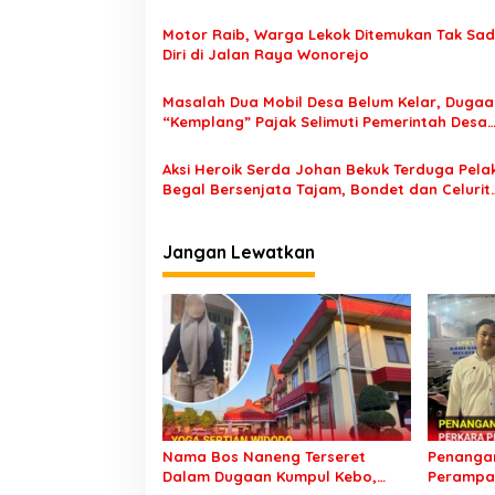
s
Tutur Pasuruan
Motor Raib, Warga Lekok Ditemukan Tak Sa
i
Diri di Jalan Raya Wonorejo
p
o
Masalah Dua Mobil Desa Belum Kelar, Dugaa
“Kemplang” Pajak Selimuti Pemerintah Desa
s
Tamansari
Aksi Heroik Serda Johan Bekuk Terduga Pela
Begal Bersenjata Tajam, Bondet dan Celurit
Diamanakan
Jangan Lewatkan
Nama Bos Naneng Terseret
Penangan
Dalam Dugaan Kumpul Kebo,
Perampas