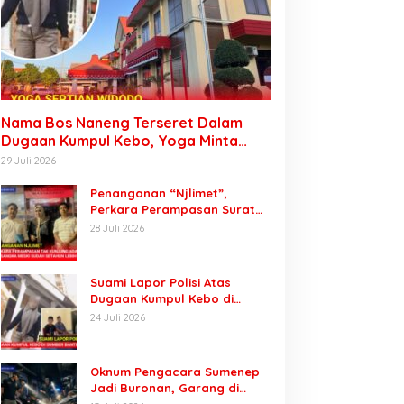
Nama Bos Naneng Terseret Dalam
Dugaan Kumpul Kebo, Yoga Minta
Orang Tuanya Juga Dipanggil Polisi
29 Juli 2026
Penanganan “Njlimet”,
Perkara Perampasan Surat
Mobil Tak Kunjung Tersangka
28 Juli 2026
Padahal Setahun di Polres
Pasuruan
Suami Lapor Polisi Atas
Dugaan Kumpul Kebo di
Sumber Banteng Kejayan,
24 Juli 2026
Keluarga Minta Segera
Ditangkap
Oknum Pengacara Sumenep
Jadi Buronan, Garang di
Tiktok tapi Ternyata Keok