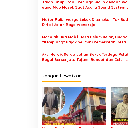
Jalan Tutup Total, Penjaga Ricuh dengan W
a
yang Mau Masuk Saat Acara Sound System d
s
Tutur Pasuruan
Motor Raib, Warga Lekok Ditemukan Tak Sa
i
Diri di Jalan Raya Wonorejo
p
o
Masalah Dua Mobil Desa Belum Kelar, Dugaa
“Kemplang” Pajak Selimuti Pemerintah Desa
s
Tamansari
Aksi Heroik Serda Johan Bekuk Terduga Pela
Begal Bersenjata Tajam, Bondet dan Celurit
Diamanakan
Jangan Lewatkan