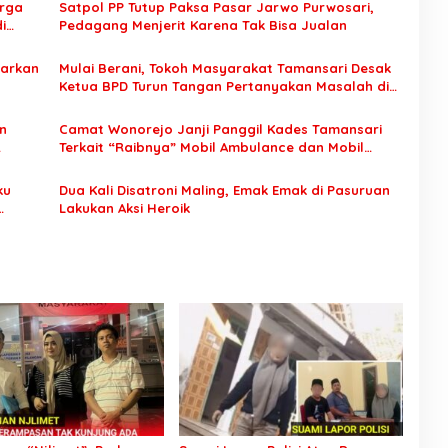
arga
Satpol PP Tutup Paksa Pasar Jarwo Purwosari,
i
Pedagang Menjerit Karena Tak Bisa Jualan
darkan
Mulai Berani, Tokoh Masyarakat Tamansari Desak
Ketua BPD Turun Tangan Pertanyakan Masalah di
Kampungnya
n
Camat Wonorejo Janji Panggil Kades Tamansari
Terkait “Raibnya” Mobil Ambulance dan Mobil
Siaga
ku
Dua Kali Disatroni Maling, Emak Emak di Pasuruan
Lakukan Aksi Heroik