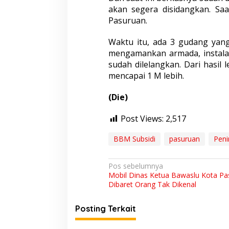
akan segera disidangkan. Saa
Pasuruan.
Waktu itu, ada 3 gudang yang 
mengamankan armada, instalas
sudah dilelangkan. Dari hasil l
mencapai 1 M lebih.
(Die)
Post Views:
2,517
BBM Subsidi
pasuruan
Peni
N
Pos sebelumnya
Mobil Dinas Ketua Bawaslu Kota Pa
a
Dibaret Orang Tak Dikenal
v
i
Posting Terkait
g