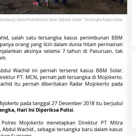
Gudang Lokasi Penimbunan Solar Subsidi /inset : Tersangka Kasus Solar
id, salah satu tersangka kasus penimbunan BBM
upanya orang yang licin dalam dunia hitam permainan
enjalankan aksinya selama 7 tahun di Pasuruan, tak
um.
 Abdul Wachid ini pernah terseret kasus BBM Solar.
irektur PT. MCN, pernah jadi tersangka di Mojokerto.
chid itu pernah diberitakan Radar Mojokerto pada
Calon Bupati Nobar di Halaman
ojokerto
pada tanggal 27 Desember 2018 itu berjudul
Rumah KPPS, Netralitas
gka, Hari Ini Diperiksa Polisi
.
Penyelenggara Disorot
Di Pemerintah, Politik
|
18 November 2024
 Polres Mojokerto menetapkan Direktur PT Mitra
 Abdul Wachid , sebagai tersangka baru dalam kasus
ukan Sugianto.