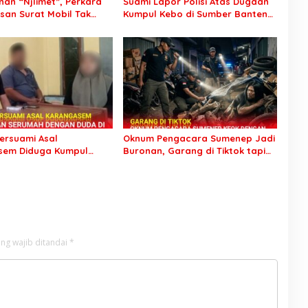
an “Njlimet”, Perkara
Suami Lapor Polisi Atas Dugaan
an Surat Mobil Tak
Kumpul Kebo di Sumber Banteng
Tersangka Padahal
Kejayan, Keluarga Minta Segera
di Polres Pasuruan
Ditangkap
ersuami Asal
Oknum Pengacara Sumenep Jadi
sem Diduga Kumpul
Buronan, Garang di Tiktok tapi
ngan Duda
Ternyata Keok Dengan Laporan
anteng, Keduanya
Seorang Sopir
ibawa ke Kantor Desa
ng wajib ditandai
*