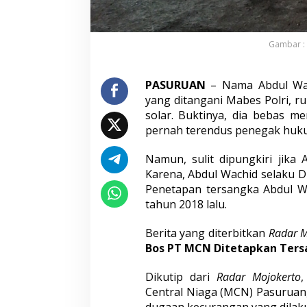
J
a
d
i
Gambar : 
T
e
r
PASURUAN
– Nama Abdul Wah
s
yang ditangani Mabes Polri, r
a
solar. Buktinya, dia bebas m
n
g
pernah terendus penegak huk
k
a
Namun, sulit dipungkiri jika
d
Karena, Abdul Wachid selaku D
i
Penetapan tersangka Abdul Wa
M
o
tahun 2018 lalu.
j
o
Berita yang diterbitkan
Radar M
k
Bos PT MCN Ditetapkan Tersan
e
r
t
Dikutip dari
Radar Mojokerto
,
o
Central Niaga (MCN) Pasuruan,
?
dugaan kecurangan yang dilak