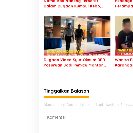
Nama Bos Naneng Terseret
Penangan
Dalam Dugaan Kumpul Kebo,
Perampas
Yoga Minta Orang Tuanya Juga
Kunjung 
Dipanggil Polisi
Setahun 
Dugaan Video Syur Oknum DPR
Wanita B
Pasuruan Jadi Pemicu Mantan
Karanga
Sopir Dilaporkan ke Polda Jatim
Kebo de
Sumberb
Sempat D
Tinggalkan Balasan
Alamat email Anda tidak akan dipublikasikan.
Ruas ya