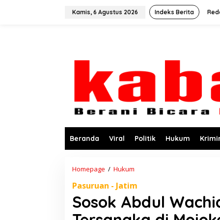
L
e
Kamis, 6 Agustus 2026
Indeks Berita
Red
w
a
t
i
k
e
k
o
n
t
e
n
Beranda
Viral
Politik
Hukum
Krimi
Homepage
/
Hukum
S
o
Pasuruan - Jatim
s
o
Sosok Abdul Wachid
k
A
Tersangka di Mojok