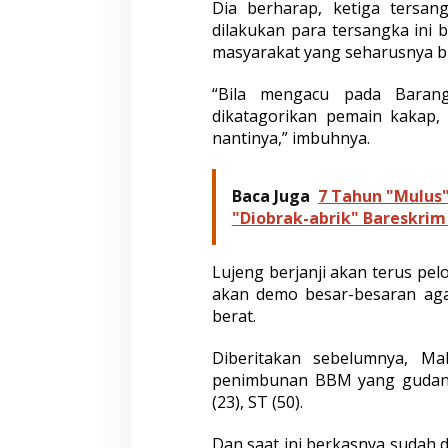
Dia berharap, ketiga tersan
dilakukan para tersangka ini
masyarakat yang seharusnya b
“Bila mengacu pada Baran
dikatagorikan pemain kakap, 
nantinya,” imbuhnya.
Baca Juga
7 Tahun "Mulus" 
"Diobrak-abrik" Bareskrim 
Lujeng berjanji akan terus pelo
akan demo besar-besaran agar
berat.
Diberitakan sebelumnya, M
penimbunan BBM yang gudang
(23), ST (50).
Dan saat ini berkasnya sudah d