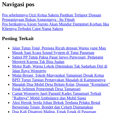
Navigasi pos
Pos sebelumnya
Ozzi Ketua Sakera Pastikan Terlapor Dugaan
Penganiayaan Bukan Anggotanya : Itu Fitnah
Pos berikutnya
Anom Suroto Akan Mundur Dampingi Korban Jika
Kliennya Terbukti Catut Nama Sakera
Posting Terkait
Jalan Tutup Total, Penjaga Ricuh dengan Warga yang Mau
Masuk Saat Acara Sound System di Tutur Pasuruan
Satpol PP Tutup Paksa Pasar Jarwo Purwosari, Pedagang
Menjerit Karena Tak Bisa Jualan
Motor Raib, Warga Lekok Ditemukan Tak Sadarkan Diri di
Jalan Raya Wonorejo
Mulai Berani, Tokoh Masyarakat Tamansari Desak Ketua
BPD Turun Tangan Pertanyakan Masalah di Kampungnya
Masalah Dua Mobil Desa Belum Kelar, Dugaan “Kemplang”
Pajak Selimuti Pemerintah Desa Tamansari
Camat Wonorejo Janji Panggil Kades Tamansari Terkait
“Raibnya” Mobil Ambulance dan Mobil Siaga
Aksi Heroik Serda Johan Bekuk Terduga Pelaku Begal
Bersenjata Tajam, Bondet dan Celurit Diamanakan
Dua Kali Disatroni Maling, Emak Emak di Pasuruan