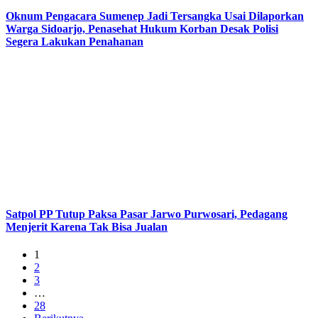
Oknum Pengacara Sumenep Jadi Tersangka Usai Dilaporkan
Warga Sidoarjo, Penasehat Hukum Korban Desak Polisi
Segera Lakukan Penahanan
Satpol PP Tutup Paksa Pasar Jarwo Purwosari, Pedagang
Menjerit Karena Tak Bisa Jualan
1
2
3
…
28