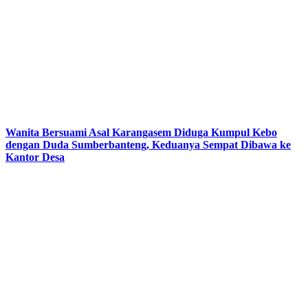
Wanita Bersuami Asal Karangasem Diduga Kumpul Kebo
dengan Duda Sumberbanteng, Keduanya Sempat Dibawa ke
Kantor Desa