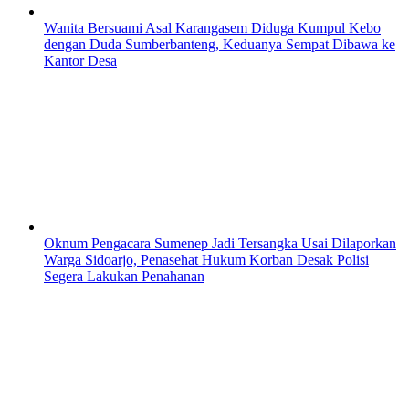
Wanita Bersuami Asal Karangasem Diduga Kumpul Kebo
dengan Duda Sumberbanteng, Keduanya Sempat Dibawa ke
Kantor Desa
Oknum Pengacara Sumenep Jadi Tersangka Usai Dilaporkan
Warga Sidoarjo, Penasehat Hukum Korban Desak Polisi
Segera Lakukan Penahanan