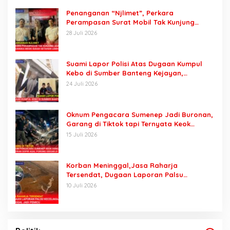
Penanganan “Njlimet”, Perkara
Perampasan Surat Mobil Tak Kunjung
Tersangka Padahal Setahun di Polres
28 Juli 2026
Pasuruan
Suami Lapor Polisi Atas Dugaan Kumpul
Kebo di Sumber Banteng Kejayan,
Keluarga Minta Segera Ditangkap
24 Juli 2026
Oknum Pengacara Sumenep Jadi Buronan,
Garang di Tiktok tapi Ternyata Keok
Dengan Laporan Seorang Sopir
15 Juli 2026
Korban Meninggal,Jasa Raharja
Tersendat, Dugaan Laporan Palsu
Kecelakaan Tunggal Jadi Pemicu
10 Juli 2026