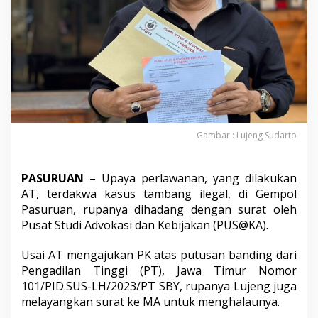
p
a
y
a
P
K
B
o
s
T
a
Gambar : Lujeng Sudarto
m
b
a
PASURUAN
– Upaya perlawanan, yang dilakukan
n
AT, terdakwa kasus tambang ilegal, di Gempol
g
Pasuruan, rupanya dihadang dengan surat oleh
P
a
Pusat Studi Advokasi dan Kebijakan (PUS@KA).
s
u
Usai AT mengajukan PK atas putusan banding dari
r
Pengadilan Tinggi (PT), Jawa Timur Nomor
u
101/PID.SUS-LH/2023/PT SBY, rupanya Lujeng juga
a
n
melayangkan surat ke MA untuk menghalaunya.