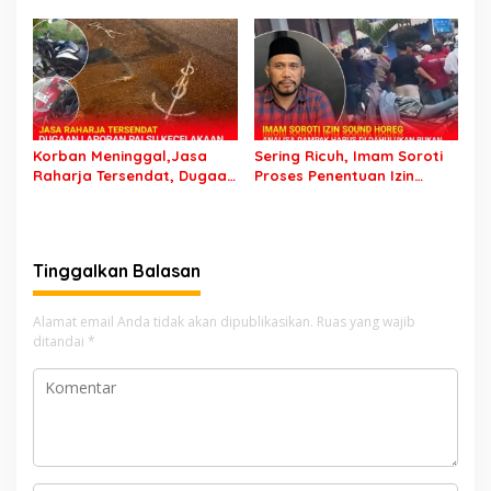
Sumber Banteng Kejayan,
Garang di Tiktok tapi
Keluarga Minta Segera
Ternyata Keok Dengan
Ditangkap
Laporan Seorang Sopir
Korban Meninggal,Jasa
Sering Ricuh, Imam Soroti
Raharja Tersendat, Dugaan
Proses Penentuan Izin
Laporan Palsu Kecelakaan
Sound Horeg : Jangan
Tunggal Jadi Pemicu
Asyik Keluarkan Izin Saja
Tinggalkan Balasan
Alamat email Anda tidak akan dipublikasikan.
Ruas yang wajib
ditandai
*