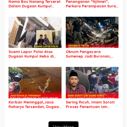
Nama Bos Naneng Terseret
Penanganan “Njlimet”,
Dalam Dugaan Kumpul
Perkara Perampasan Surat
Kebo, Yoga Minta Orang
Mobil Tak Kunjung
Tuanya Juga Dipanggil
Tersangka Padahal
Polisi
Setahun di Polres Pasuruan
Suami Lapor Polisi Atas
Oknum Pengacara
Dugaan Kumpul Kebo di
Sumenep Jadi Buronan,
Sumber Banteng Kejayan,
Garang di Tiktok tapi
Keluarga Minta Segera
Ternyata Keok Dengan
Ditangkap
Laporan Seorang Sopir
Korban Meninggal,Jasa
Sering Ricuh, Imam Soroti
Raharja Tersendat, Dugaan
Proses Penentuan Izin
Laporan Palsu Kecelakaan
Sound Horeg : Jangan
Tunggal Jadi Pemicu
Asyik Keluarkan Izin Saja
View More