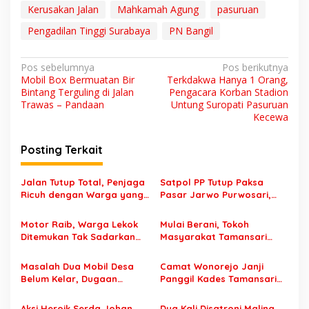
Kerusakan Jalan
Mahkamah Agung
pasuruan
Pengadilan Tinggi Surabaya
PN Bangil
N
Pos sebelumnya
Pos berikutnya
Mobil Box Bermuatan Bir
Terkdakwa Hanya 1 Orang,
a
Bintang Terguling di Jalan
Pengacara Korban Stadion
v
Trawas – Pandaan
Untung Suropati Pasuruan
Kecewa
i
g
Posting Terkait
a
s
Jalan Tutup Total, Penjaga
Satpol PP Tutup Paksa
Ricuh dengan Warga yang
Pasar Jarwo Purwosari,
i
Mau Masuk Saat Acara
Pedagang Menjerit Karena
p
Sound System di Tutur
Tak Bisa Jualan
Motor Raib, Warga Lekok
Mulai Berani, Tokoh
Pasuruan
Ditemukan Tak Sadarkan
Masyarakat Tamansari
o
Diri di Jalan Raya
Desak Ketua BPD Turun
s
Wonorejo
Tangan Pertanyakan
Masalah Dua Mobil Desa
Camat Wonorejo Janji
Masalah di Kampungnya
Belum Kelar, Dugaan
Panggil Kades Tamansari
“Kemplang” Pajak Selimuti
Terkait “Raibnya” Mobil
Pemerintah Desa
Ambulance dan Mobil Siaga
Aksi Heroik Serda Johan
Dua Kali Disatroni Maling,