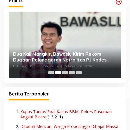
Politik
,
Dua Kali Mangkir, Bawaslu Kirim Rekom
T
Dugaan Pelanggaran Netralitas PJ Kades
D
Karangasem ke BKN Jakarta
Di Hukum, Pemerintah, Politik
|
5 November 2024
Di
Berita Terpopuler
Kupas Tuntas Soal Kasus BBM, Polres Pasuruan
Angkat Bicara
(13,211)
Dituduh Mencuri, Warga Probolinggo Dihajar Massa